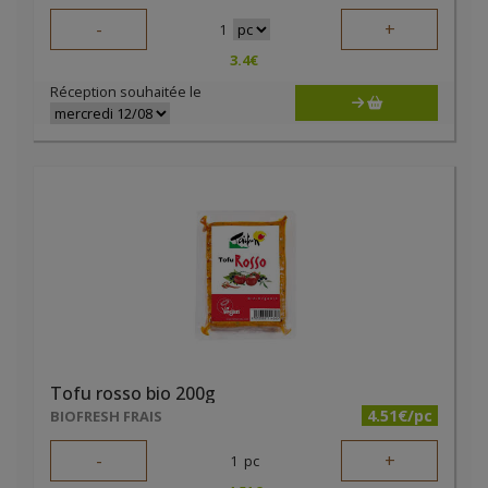
-
+
1
3.4
€
Réception souhaitée le
Tofu rosso bio 200g
4.51€/pc
BIOFRESH FRAIS
-
+
1
pc