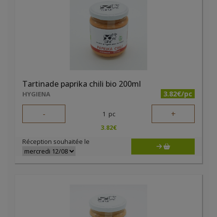
Tartinade paprika chili bio 200ml
3.82€/pc
HYGIENA
-
+
1
pc
3.82
€
Réception souhaitée le