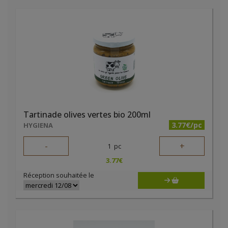
Tartinade olives vertes bio 200ml
3.77€/pc
HYGIENA
-
+
1
pc
3.77
€
Réception souhaitée le