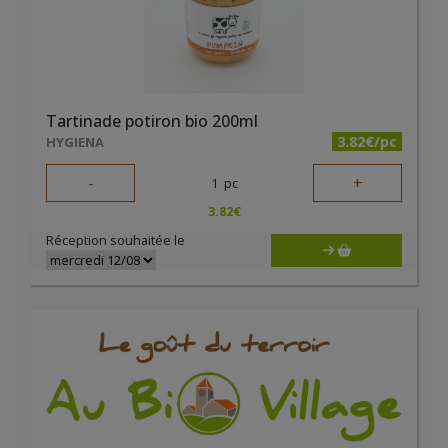
Tartinade potiron bio 200ml
3.82€/pc
HYGIENA
-
+
1
pc
3.82
€
Réception souhaitée le