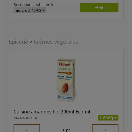
Réception souhaitée le
Epicerie
>
Crèmes végétales
Cuisine amandes bio 200ml Ecomil
1.69€/pc
MANNAVITA
-
+
1
pc