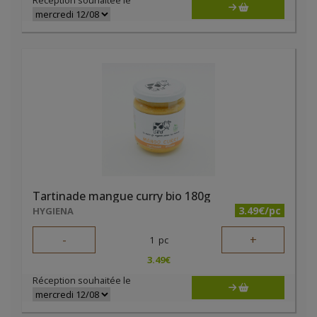
Réception souhaitée le
Tartinade mangue curry bio 180g
3.49€/pc
HYGIENA
-
+
1
pc
3.49
€
Réception souhaitée le