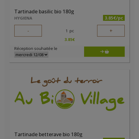
Tartinade basilic bio 180g
3.85€/pc
HYGIENA
-
+
1
pc
3.85
€
Réception souhaitée le
Tartinade betterave bio 180g