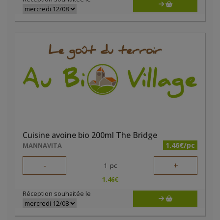
Cuisine avoine bio 200ml The Bridge
1.46€/pc
MANNAVITA
-
+
1
pc
1.46
€
Réception souhaitée le