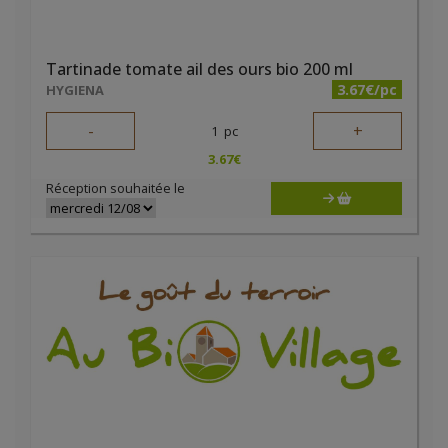
Tartinade tomate ail des ours bio 200 ml
3.67€/pc
HYGIENA
-
+
1
pc
3.67
€
Réception souhaitée le