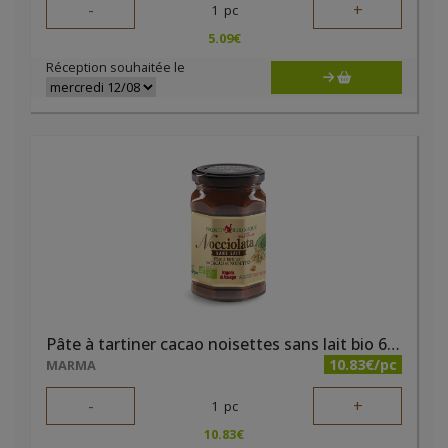
-
+
1
pc
5.09
€
Réception souhaitée le
Pâte à tartiner cacao noisettes sans lait bio 650g Nocciolata
10.83€/pc
MARMA
-
+
1
pc
10.83
€