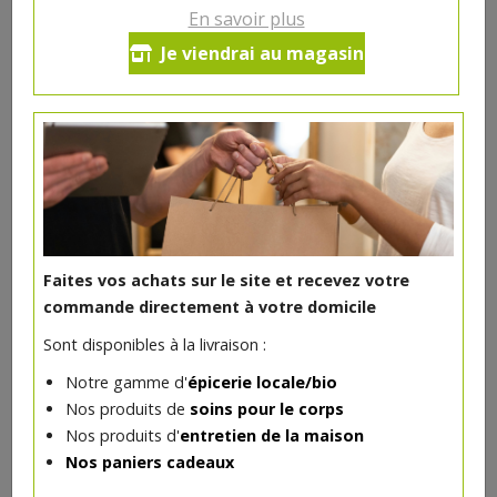
En savoir plus
Tartinade olives, câpres et
Je viendrai au magasin
tomates bio 200ml
4.2€/pc
-
+
1
pc
4.2
€
Réception souhaitée le
Faites vos achats sur le site et recevez votre
commande directement à votre domicile
Sont disponibles à la livraison :
DANS LA MÊME CATÉGORIE ...
Notre gamme d'
épicerie locale/bio
Nos produits de
soins pour le corps
Nos produits d'
entretien de la maison
Nos paniers cadeaux