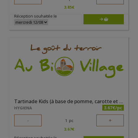
3.85
€
Réception souhaitée le
Tartinade Kids (à base de pomme, carotte et tomate) bio 190 g
3.67€/pc
HYGIENA
-
+
1
pc
3.67
€