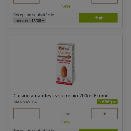
1.69
€
Réception souhaitée le
Cuisine amandes ss sucre bio 200ml Ecomil
1.69€/pc
MANNAVITA
-
+
1
pc
1.69
€
Réception souhaitée le