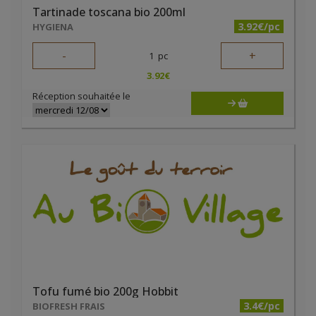
Tartinade toscana bio 200ml
3.92€/pc
HYGIENA
-
+
1
pc
3.92
€
Réception souhaitée le
Tofu fumé bio 200g Hobbit
3.4€/pc
BIOFRESH FRAIS