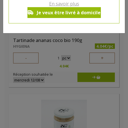
En savoir plus
Je veux être livré à domicile
Tartinade ananas coco bio 190g
4.04€/pc
HYGIENA
-
+
1
4.04
€
Réception souhaitée le