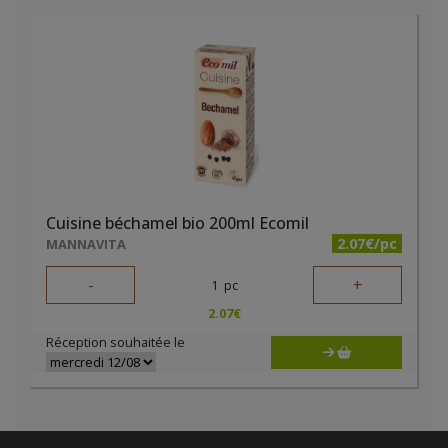
Cuisine béchamel bio 200ml Ecomil
2.07€/pc
MANNAVITA
-
+
1
pc
2.07
€
Réception souhaitée le