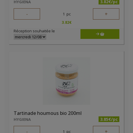
3.82€/pc
HYGIENA
-
+
1
pc
3.82
€
Réception souhaitée le
Tartinade houmous bio 200ml
3.85€/pc
HYGIENA
-
+
1
pc