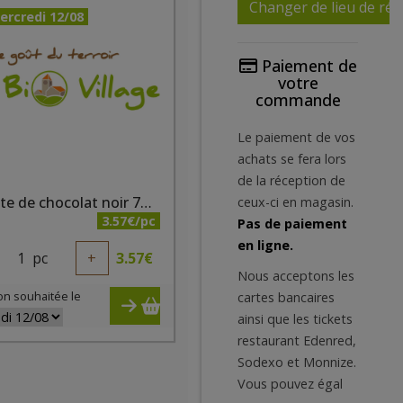
Changer de lieu de réc
ercredi 12/08
Paiement de
votre
commande
Le paiement de vos
achats se fera lors
de la réception de
Tablette de chocolat noir 72% cacao bio 100g Elibio
ceux-ci en magasin.
3.57€/pc
Pas de paiement
en ligne.
1
pc
+
3.57
€
Nous acceptons les
on souhaitée le
cartes bancaires
ainsi que les tickets
restaurant Edenred,
Sodexo et Monnize.
Vous pouvez égal