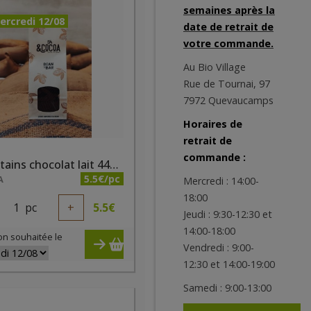
semaines après la
ercredi 12/08
date de retrait de
votre commande.
Au Bio Village
Rue de Tournai, 97
7972 Quevaucamps
Horaires de
retrait de
commande :
Napolitains chocolat lait 44% 120g Ecocoa
5.5€/pc
A
Mercredi : 14:00-
18:00
1
pc
+
5.5
€
Jeudi : 9:30-12:30 et
14:00-18:00
on souhaitée le
Vendredi : 9:00-
12:30 et 14:00-19:00
Samedi : 9:00-13:00