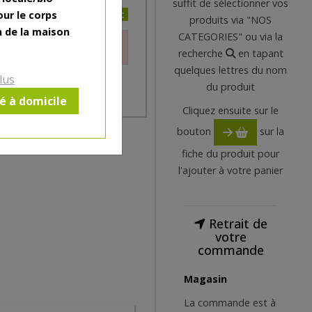
suffit de sélectionner vos
6.9€/pc
our le corps
produits via "NOS
n de la maison
CATEGORIES" ou via la
le moment.
recherche
en tapant
quelques lettres du nom
lus
du produit
ré à domicile
Cliquez ensuite sur le
bouton
sur la
fiche du produit pour
l'ajouter à votre panier
Retrait de
votre
commande
Magasin
La commande est à