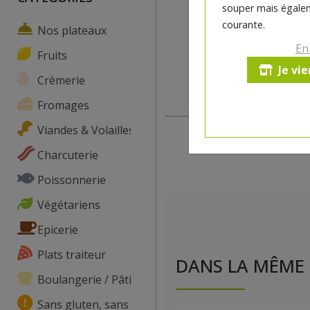
souper mais égalem
courante.
Nos plateaux
En
Fruits
Je vi
Crèmerie
Fromages
Viandes & Volailles
Charcuterie
Poissonnerie
Végétariens
Epicerie
Plats traiteur
DANS LA MÊME 
Boulangerie / Pâtisserie
Sans gluten, sans lactose, ...