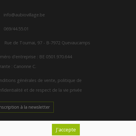
info@aubiovillage.be
069/44.55.01
Rue de Tournai, 97 - B-7972 Quevaucamps
méro d'entreprise : BE 0501.970.644
rante : Canonne C.
nditions générales de vente, politique de
fidentialité et de respect de la vie privée
Inscription à la newsletter
EURES D'OUVERTURE
J'accepte