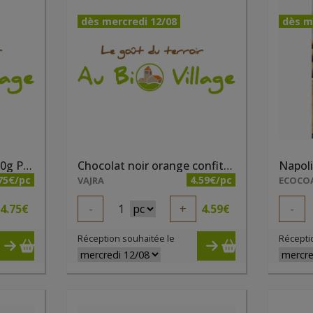
dès mercredi 12/08
dès m
Chocolat noir 85% bio 80g Pauline
Chocolat noir orange confite bio 80g Pauline
75€/pc
4.59€/pc
VAJRA
ECOCO
4.75
€
-
1
+
4.59
€
-
Réception souhaitée le
Récepti