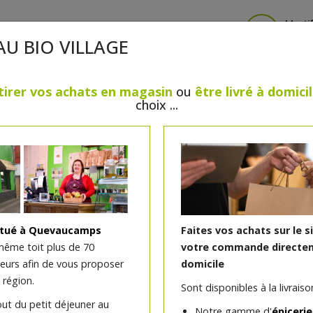
Identi
AU BIO VILLAGE
tirer vos achats en magasin
ou
être livré à domici
choix ...
CRÈMERIE
FROMAGES
VIANDES & VOLAILLES
BOULANGERIE / PÂTISSERIE
SANS GLUTEN, SANS LAC
PS
BEAUTÉ
HUILES ESSENTIELLES
MAISON
itué à Quevaucamps
Faites vos achats sur le s
même toit plus de 70
votre commande directem
teurs afin de vous proposer
domicile
Sachet de 125g de petit
 région.
Sont disponibles à la livraison
de chocolat LPAC - Pâqu
out du petit déjeuner au
Notre gamme d'
épicerie