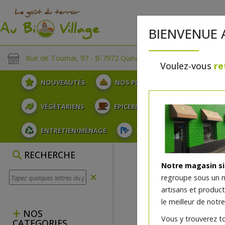
BIENVENUE 
Rue de Tournai, 97 - B-7972 Quevaucamps
Voulez-vous
re
NOUVEAUTÉS
NOS PLATEAUX
FRUITS
VÉGÉTARIENS
EPICERIE
PLATS TRAITEUR
ENTRETIEN/MÉNAGE
SOINS ET HYGIÈNE DU COR
RECHERCHE
Notre magasin s
regroupe sous un 
artisans et produc
le meilleur de notre
NOS
Vous y trouverez t
CATEGORIES