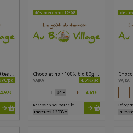
dès mercredi 12/08
dès m
Chocolat lait 40% noisettes entières bio 100g Pauline
Chocolat noir 100% bio 80g Pauline
97€/pc
4.61€/pc
VAJRA
VAJRA
4.97
€
-
1
+
4.61
€
-
Réception souhaitée le
Récepti