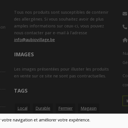
Tous nos produits sont susceptibles de contenir
des allergènes. Si vous souhaitez avoir de plus
amples informations sur ceux-ci, vous pouvez
son
nous contacter par e-mail à l'adresse
info@aubiovillage.be
Nu
IMAGES
Gé
Les images présentées pour illuster les produits
Co
en vente sur ce site ne sont pas contractuelles.
con
TAGS
Local
Durable
Fermier
Magasin
H
er votre navigation et améliorer votre expérience.
Producteur
Réduction Des Déchets