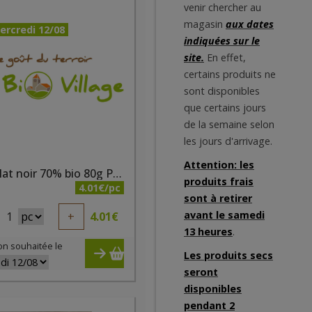
venir chercher au
magasin
aux dates
ercredi 12/08
indiquées sur le
site.
En effet,
certains produits ne
sont disponibles
que certains jours
de la semaine selon
les jours d'arrivage.
Attention: les
Chocolat noir 70% bio 80g Pauline
produits frais
4.01€/pc
sont à retirer
avant le samedi
1
+
4.01
€
13 heures
.
on souhaitée le
Les produits secs
seront
disponibles
pendant 2