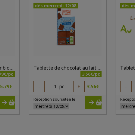
dès mercredi 12/08
dès m
Pépites de chocolat noir bio 100g Kaoka
Tablette de chocolat au lait 42% cacao bio 100g Elibio
79€/pc
3.56€/pc
5.79
€
-
1
pc
+
3.56
€
-
Réception souhaitée le
Récepti