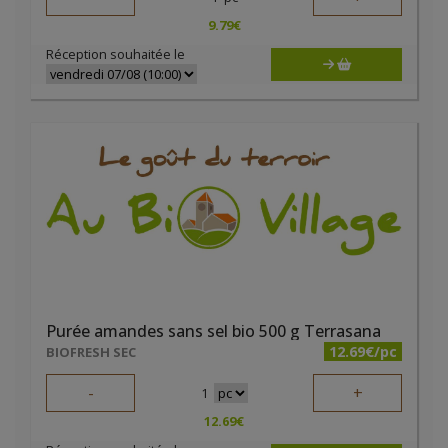
9.79
€
Réception souhaitée le
Purée amandes sans sel bio 500 g Terrasana
12.69€/pc
BIOFRESH SEC
-
+
1
12.69
€