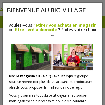
0
BIENVENUE AU BIO VILLAGE
Voulez-vous
retirer vos achats en magasin
ou
être livré à domicile
? Faites votre choix
...
Notre magasin situé à Quevaucamps
regroupe
sous un même toit plus de 70 artisans et producteurs
afin de vous proposer le meilleur de notre région.
Lentilles bio 400g
Vous y trouverez tout du petit déjeuner au souper
mais également le nécessaire pour la vie courante.
2.15€/pc