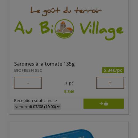
Sardines à la tomate 135g
5.34€/pc
BIOFRESH SEC
-
+
1
pc
5.34
€
Réception souhaitée le