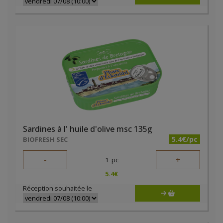
Sardines à l' huile d'olive msc 135g
5.4€/pc
BIOFRESH SEC
-
+
1
pc
5.4
€
Réception souhaitée le