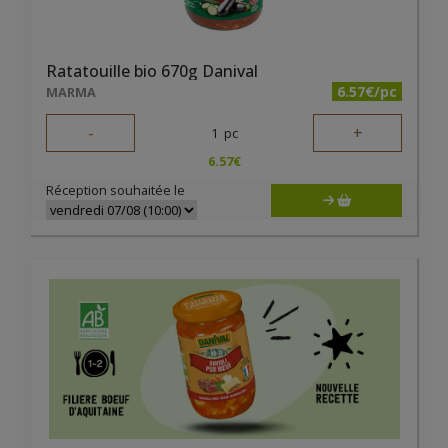
Ratatouille bio 670g Danival
6.57€/pc
MARMA
-
+
1
pc
6.57
€
Réception souhaitée le