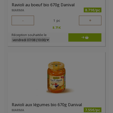
Ravioli au boeuf bio 670g Danival
8.71€/pc
MARMA
-
+
1
pc
8.71
€
Réception souhaitée le
Ravioli aux légumes bio 670g Danival
7.55€/pc
MARMA