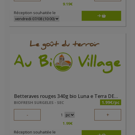
9.19
€
Réception souhaitée le
Betteraves rouges 340g bio Luna e Terra DEMETER
1.99€/pc
BIOFRESH SURGELES - SEC
-
+
1
1.99
€
Réception souhaitée le