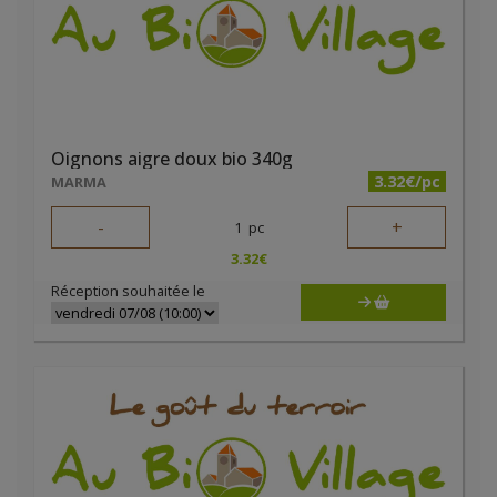
Oignons aigre doux bio 340g
3.32€/pc
MARMA
-
+
1
pc
3.32
€
Réception souhaitée le