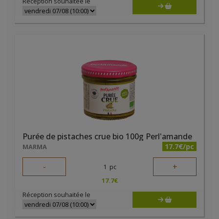
Réception souhaitée le
Purée de pistaches crue bio 100g Perl'amande
17.7€/pc
MARMA
-
+
1
pc
17.7
€
Réception souhaitée le