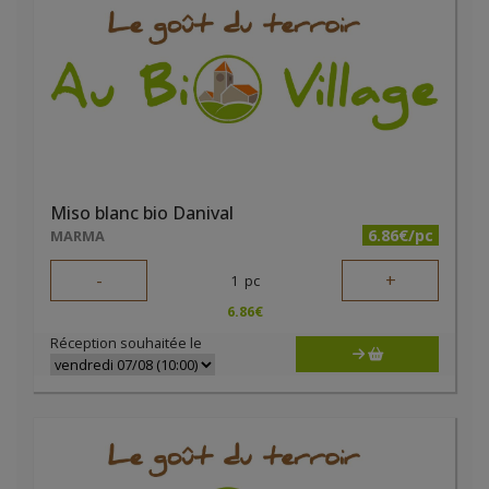
Miso blanc bio Danival
6.86€/pc
MARMA
-
+
1
pc
6.86
€
Réception souhaitée le