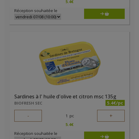
5.4
€
Réception souhaitée le
Sardines à l' huile d'olive et citron msc 135g
5.4€/pc
BIOFRESH SEC
-
+
1
pc
5.4
€
Réception souhaitée le