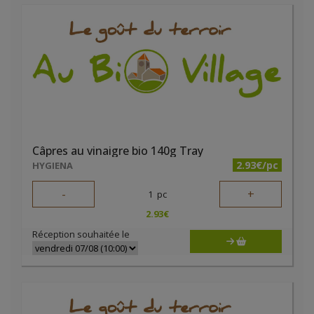
Câpres au vinaigre bio 140g Tray
2.93€/pc
HYGIENA
-
+
1
pc
2.93
€
Réception souhaitée le