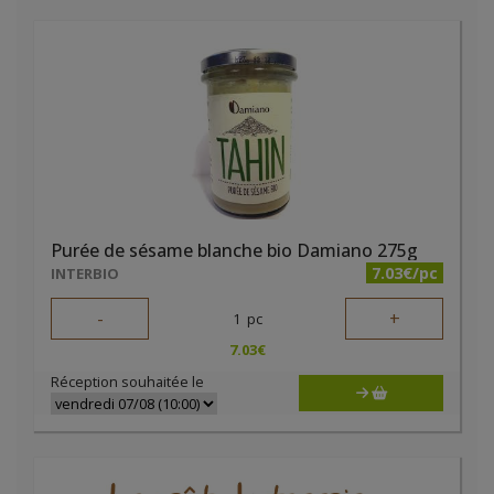
Purée de sésame blanche bio Damiano 275g
7.03€/pc
INTERBIO
-
+
1
pc
7.03
€
Réception souhaitée le