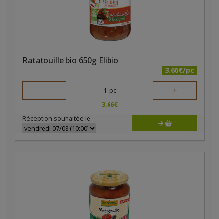
Ratatouille bio 650g Elibio
3.66€/pc
-
+
1
pc
3.66
€
Réception souhaitée le