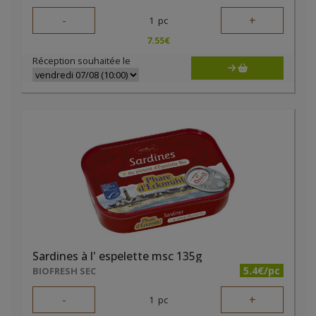
-
+
1
pc
7.55
€
Réception souhaitée le
Sardines à l' espelette msc 135g
5.4€/pc
BIOFRESH SEC
-
+
1
pc