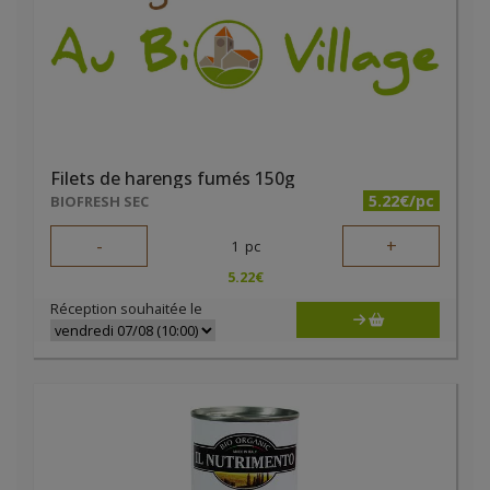
Filets de harengs fumés 150g
5.22€/pc
BIOFRESH SEC
-
+
1
pc
5.22
€
Réception souhaitée le