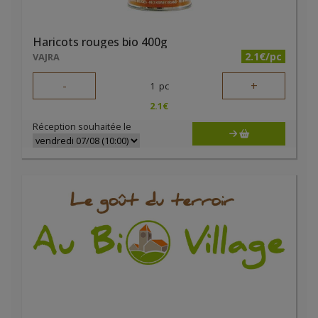
Haricots rouges bio 400g
2.1€/pc
VAJRA
-
+
1
pc
2.1
€
Réception souhaitée le