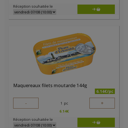
Réception souhaitée le
Maquereaux filets moutarde 144g
6.14€/pc
-
+
1
pc
6.14
€
Réception souhaitée le