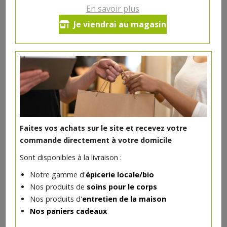
En savoir plus
Ce produit est indisponible pour le moment.
Je viendrai au magasin
DANS LA MÊME CATÉGORIE ...
Faites vos achats sur le site et recevez votre
commande directement à votre domicile
Sont disponibles à la livraison :
Notre gamme d'
épicerie locale/bio
Nos produits de
soins pour le corps
Nos produits d'
entretien de la maison
Nos paniers cadeaux
Anchois filets 115g
6.31€/pc
BIOFRESH SEC