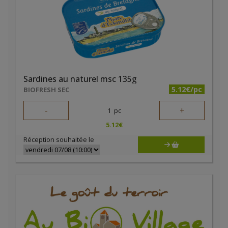
Sardines au naturel msc 135g
5.12€/pc
BIOFRESH SEC
-
+
1
pc
5.12
€
Réception souhaitée le