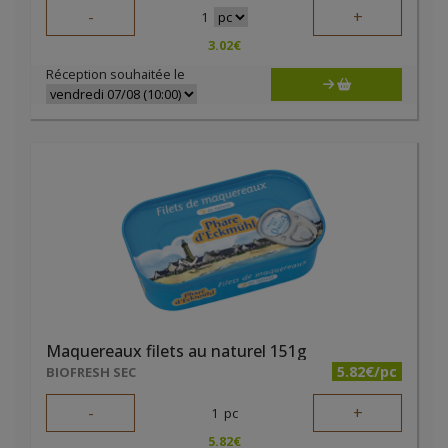
-
+
1
3.02
€
Réception souhaitée le
Maquereaux filets au naturel 151g
5.82€/pc
BIOFRESH SEC
-
+
1
pc
5.82
€