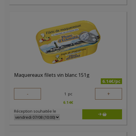
Maquereaux filets vin blanc 151g
6.14€/pc
-
+
1
pc
6.14
€
Réception souhaitée le