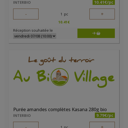
10.41€/pc
INTERBIO
-
+
1
pc
10.41
€
Réception souhaitée le
Purée amandes complètes Kasana 280g bio
9.79€/pc
INTERBIO
-
+
1
pc