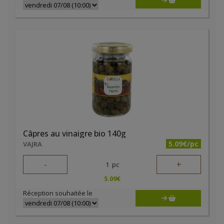
Câpres au vinaigre bio 140g
5.09€/pc
VAJRA
-
+
1
pc
5.09
€
Réception souhaitée le