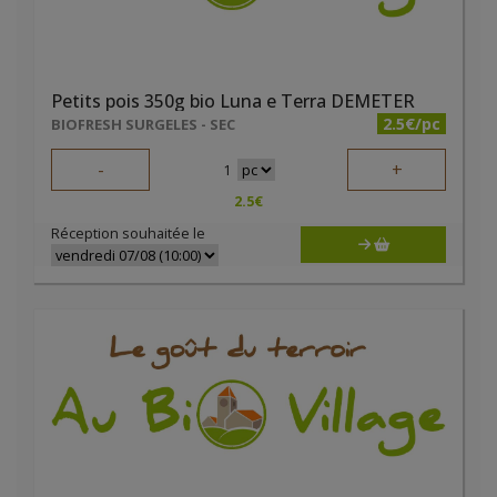
Petits pois 350g bio Luna e Terra DEMETER
2.5€/pc
BIOFRESH SURGELES - SEC
-
+
1
2.5
€
Réception souhaitée le