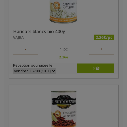
Haricots blancs bio 400g
2.26€/pc
VAJRA
-
+
1
pc
2.26
€
Réception souhaitée le