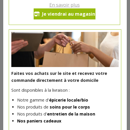
Ce produit est indisponible pour le moment.
En savoir plus
Je viendrai au magasin
DANS LA MÊME CATÉGORIE ...
Epicerie
>
Sucré
>
Chocolats
Faites vos achats sur le site et recevez votre
commande directement à votre domicile
Sont disponibles à la livraison :
Notre gamme d'
épicerie locale/bio
Nos produits de
soins pour le corps
Nos produits d'
entretien de la maison
Nos paniers cadeaux