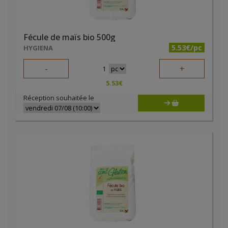
Fécule de maïs bio 500g
5.53€/pc
HYGIENA
-
+
1
5.53
€
Réception souhaitée le