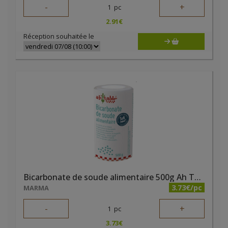
-
+
1
pc
2.91
€
Réception souhaitée le
Bicarbonate de soude alimentaire 500g Ah Table
3.73€/pc
MARMA
-
+
1
pc
3.73
€