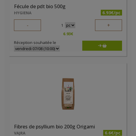
Fécule de pdt bio 500g
6.93€/pc
HYGIENA
-
+
1
6.93
€
Réception souhaitée le
Fibres de psyllium bio 200g Origami
6.6€/pc
VAJRA