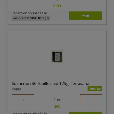
7.76
€
Réception souhaitée le
Sushi nori 50 feuilles bio 125g Terrasana
20€/pc
VAJRA
-
+
1
pc
20
€
Réception souhaitée le