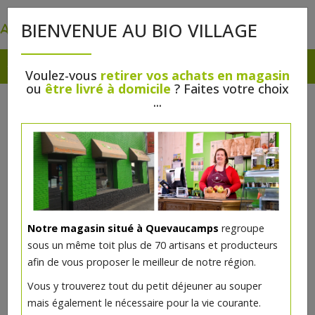
0
BIENVENUE AU BIO VILLAGE
Voulez-vous
retirer vos achats en magasin
ou
être livré à domicile
? Faites votre choix
...
Notre magasin situé à Quevaucamps
regroupe
Chocolat lait pour pâtisserie
sous un même toit plus de 70 artisans et producteurs
38% cacao bio 200g Kaoka
afin de vous proposer le meilleur de notre région.
Vous y trouverez tout du petit déjeuner au souper
5.57€/pc
mais également le nécessaire pour la vie courante.