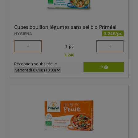
Cubes bouillon légumes sans sel bio Priméal
3.24€/pc
HYGIENA
-
+
1
pc
3.24
€
Réception souhaitée le