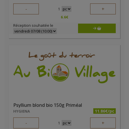
-
+
1
6.6
€
Réception souhaitée le
Psyllium blond bio 150g Priméal
11.86€/pc
HYGIENA
-
+
1