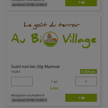
Sushi nori bio 30g Marinoë
6.92€/pc
VAJRA
-
+
1
pc
6.92
€
Réception souhaitée le