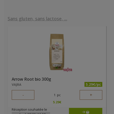
Sans gluten, sans lactose, ...
Arrow Root bio 300g
5.29€/pc
VAJRA
-
+
1
pc
5.29
€
Réception souhaitée le