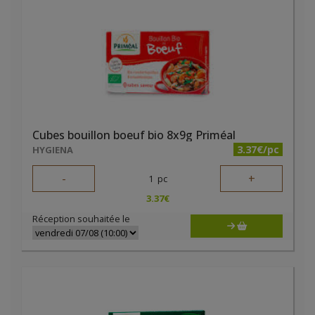
Cubes bouillon boeuf bio 8x9g Priméal
3.37€/pc
HYGIENA
-
+
1
pc
3.37
€
Réception souhaitée le