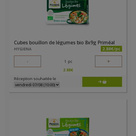
Cubes bouillon de légumes bio 8x9g Priméal
2.88€/pc
HYGIENA
-
+
1
pc
2.88
€
Réception souhaitée le