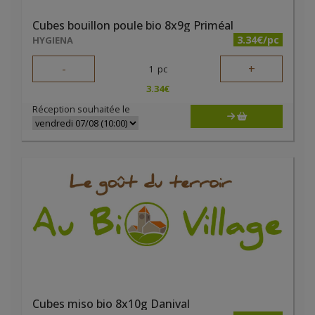
Cubes bouillon poule bio 8x9g Priméal
3.34€/pc
HYGIENA
-
+
1
pc
3.34
€
Réception souhaitée le
Cubes miso bio 8x10g Danival