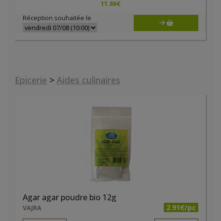
11.86
€
Réception souhaitée le
Epicerie
>
Aides culinaires
Agar agar poudre bio 12g
2.91€/pc
VAJRA