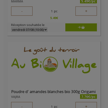
5.49€/pc
MARMA
-
+
1
pc
5.49
€
Réception souhaitée le
Poudre d' amandes blanches bio 300g Origami
7.76€/pc
VAJRA
-
+
1
pc