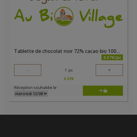
Tablette de chocolat noir 72% cacao bio 100g Elibio
3.57€/pc
-
+
1
pc
3.57
€
Réception souhaitée le