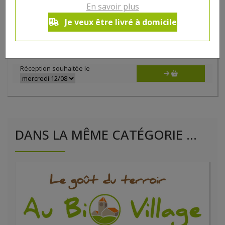
100 gr
En savoir plus
3.56€/pc
Je veux être livré à domicile
-
+
1
pc
3.56
€
Réception souhaitée le
DANS LA MÊME CATÉGORIE ...