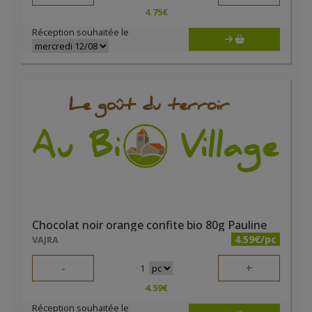
4.75
€
Réception souhaitée le
Chocolat noir orange confite bio 80g Pauline
4.59€/pc
VAJRA
-
+
1
4.59
€
Réception souhaitée le