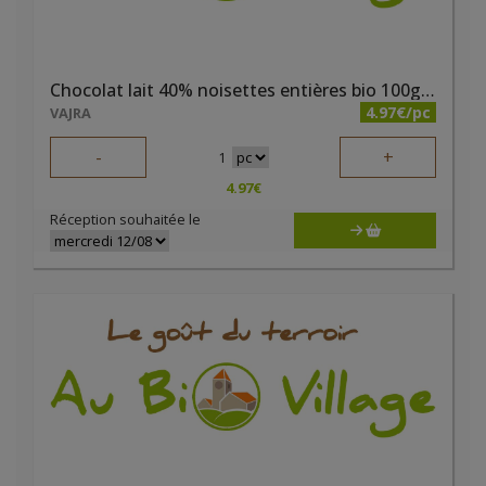
Chocolat lait 40% noisettes entières bio 100g Pauline
4.97€/pc
VAJRA
-
+
1
4.97
€
Réception souhaitée le