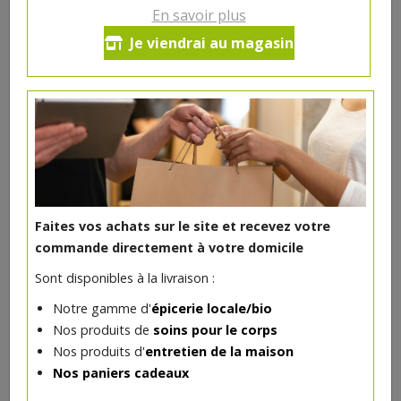
En savoir plus
Tablette de chocolat au lait 42%
Je viendrai au magasin
cacao bio 100g Elibio
Composition
Chocolat lait 43% cacao* (sucre de canne non raffiné*;
beurre de cacao*; poudre de lait entier* ; masse de
cacao*).
*ingrédients issus de l’agriculture biologique
Contient du lait. Peut contenir des traces de gluten,
oeuf, soja et de fruits à coque.
Faites vos achats sur le site et recevez votre
Origine
commande directement à votre domicile
Fabriquée en Belgique.
Sont disponibles à la livraison :
Cacao et sucre de canne : issus du commerce équitable
Notre gamme d'
épicerie locale/bio
Fairtrade, cultivés par des producteurs certifiés et
Nos produits de
soins pour le corps
commercialisés selon les standards Fairtrade, 100% du
Nos produits d'
entretien de la maison
poids total.
Nos paniers cadeaux
Poids