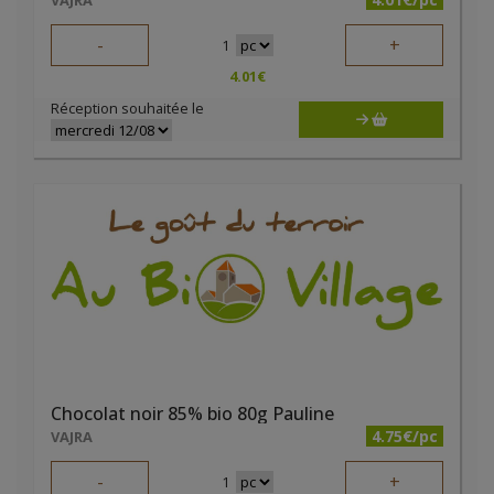
VAJRA
-
+
1
4.01
€
Réception souhaitée le
Chocolat noir 85% bio 80g Pauline
4.75€/pc
VAJRA
-
+
1