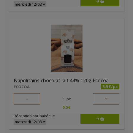
Napolitains chocolat lait 44% 120g Ecocoa
5.5€/pc
ECOCOA
-
+
1
pc
5.5
€
Réception souhaitée le