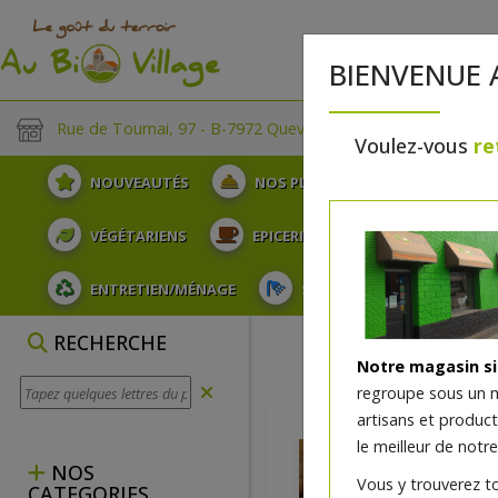
BIENVENUE 
Rue de Tournai, 97 - B-7972 Quevaucamps
Voulez-vous
re
NOUVEAUTÉS
NOS PLATEAUX
FRUITS
VÉGÉTARIENS
EPICERIE
PLATS TRAITEUR
ENTRETIEN/MÉNAGE
SOINS ET HYGIÈNE DU COR
RECHERCHE
Notre magasin s
regroupe sous un 
artisans et produc
le meilleur de notre
NOS
Vous y trouverez t
CATEGORIES