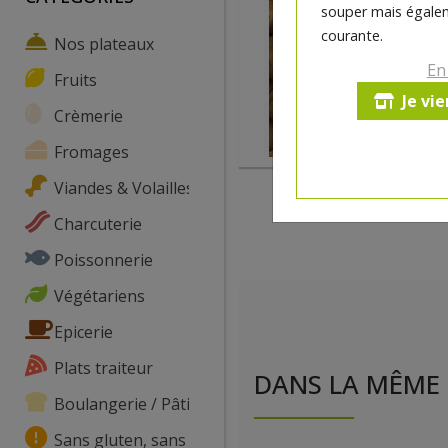
souper mais égalem
courante.
Nos plateaux
En
Fruits
Je vi
Crèmerie
Fromages
Viandes & Volailles
Charcuterie
Poissonnerie
Végétariens
Epicerie
Plats traiteur
DANS LA MÊME 
Boulangerie / Pâtisserie
Sans gluten, sans lactose, ...