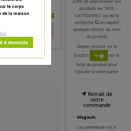
suffit de sélectionner vos
our le corps
produits via "NOS
n de la maison
CATEGORIES" ou via la
1.62€/kg
recherche
en tapant
le moment.
quelques lettres du nom
lus
du produit
ré à domicile
Cliquez ensuite sur le
bouton
sur la
fiche du produit pour
l'ajouter à votre panier
Retrait de
votre
commande
Magasin
La commande est à