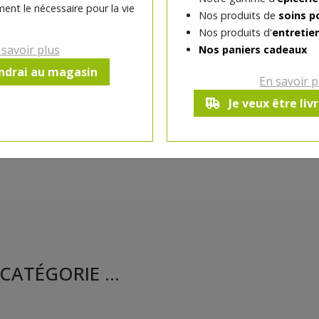
ent le nécessaire pour la vie
Chair farineuse
Nos produits de
soins p
Nos produits d'
entretie
 savoir plus
Nos paniers cadeaux
endrai au magasin
Ce produit est indisponible pour 
En savoir p
Je veux être liv
CATÉGORIE ...