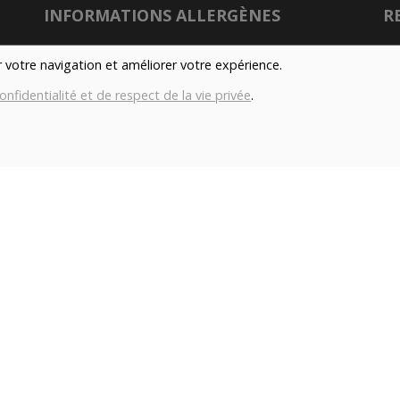
INFORMATIONS ALLERGÈNES
R
Tous nos produits sont susceptibles de contenir
er votre navigation et améliorer votre expérience.
des allergènes. Si vous souhaitez avoir de plus
onfidentialité et de respect de la vie privée
.
amples informations sur ceux-ci, vous pouvez
son
nous contacter par e-mail à l'adresse
info@aubiovillage.be
Nu
IMAGES
Gé
Les images présentées pour illuster les produits
Co
en vente sur ce site ne sont pas contractuelles.
con
TAGS
Local
Durable
Fermier
Magasin
H