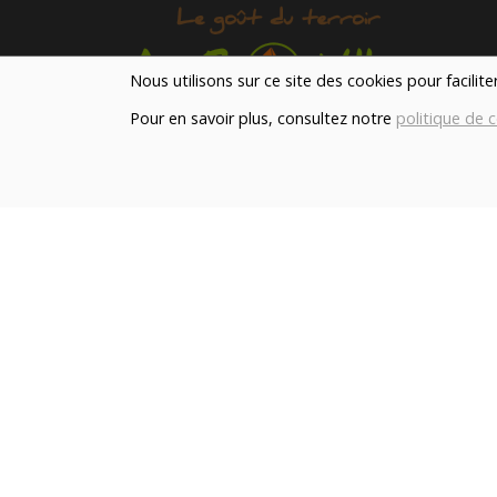
Nous utilisons sur ce site des cookies pour facilit
Pour en savoir plus, consultez notre
politique de c
Notre magasin situé à Quevaucamps réunit sous 
toit les produits de plus de 50 artisans et
producteurs régionaux pour vous servir du petit
déjeuner au souper.
Qui sommes nous ?
Le blog
Contact