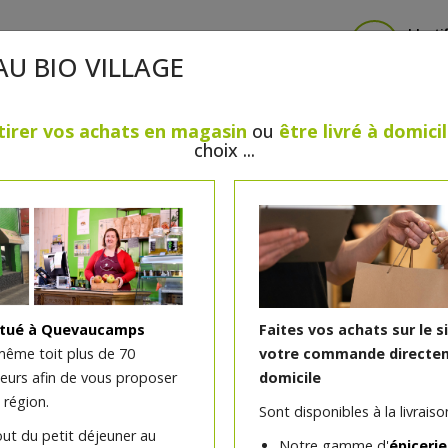
Identi
AU BIO VILLAGE
tirer vos achats en magasin
ou
être livré à domici
choix ...
CRÈMERIE
FROMAGES
VIANDES & VOLAILLES
BOULANGERIE / PÂTISSERIE
SANS GLUTEN, SANS LAC
PS
BEAUTÉ
HUILES ESSENTIELLES
MAISON
itué à Quevaucamps
Faites vos achats sur le s
même toit plus de 70
votre commande directem
teurs afin de vous proposer
domicile
Pommes de terre Agria bi
 région.
Sont disponibles à la livraison
farineuse)
out du petit déjeuner au
Notre gamme d'
épicerie