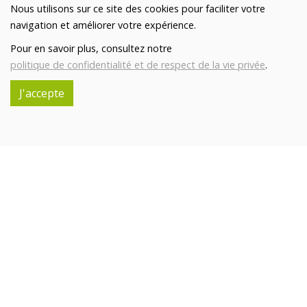
Savon Calendula bio 100g
Nous utilisons sur ce site des cookies pour faciliter votre
5.3€/pc
LOUISE EMOI
navigation et améliorer votre expérience.
-
+
1
pc
Pour en savoir plus, consultez notre
5.3
€
politique de confidentialité et de respect de la vie privée
.
Réception souhaitée le
J'accepte
Savon Caresse d'Ortie bio 100g
5.3€/pc
LOUISE EMOI