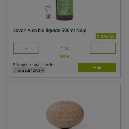
Savon Alep bio liquide 500ml Najel
9.07€/pc
-
+
1
pc
9.07
€
Réception souhaitée le