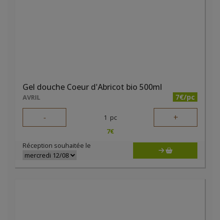
Gel douche Coeur d'Abricot bio 500ml
7€/pc
AVRIL
-
+
1
pc
7
€
Réception souhaitée le