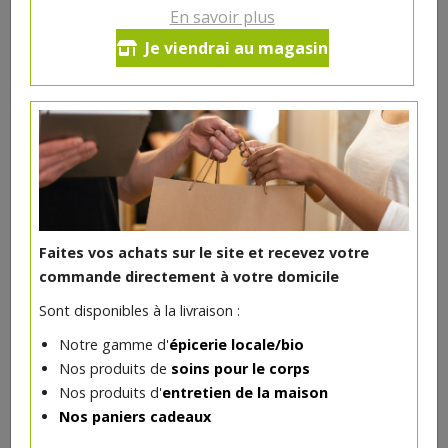
En savoir plus
Gel douche Zeste de Citron bio
Je viendrai au magasin
500ml
Pour bien démarrer la journée, offrez-vous une douche
tonifiante et rafraîchissante avec le gel douche Zeste
de Citron certifié bio Avril ! Enrichi en aloe vera bio, sans
savon, il nettoie votre peau en douceur.
Fabriqué en France
7€/pc
Faites vos achats sur le site et recevez votre
-
+
commande directement à votre domicile
1
pc
7
€
Sont disponibles à la livraison :
Réception souhaitée le
Notre gamme d'
épicerie locale/bio
Nos produits de
soins pour le corps
Nos produits d'
entretien de la maison
Nos paniers cadeaux