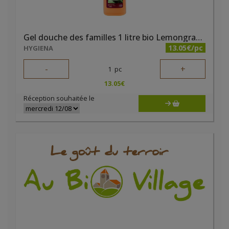
Gel douche des familles 1 litre bio Lemongrass Douce Nature
13.05€/pc
HYGIENA
-
+
1
pc
13.05
€
Réception souhaitée le