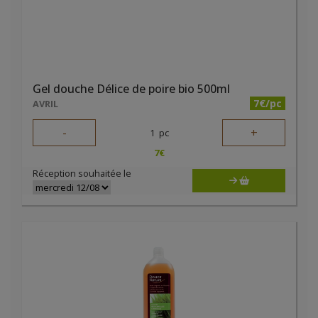
Gel douche Délice de poire bio 500ml
7€/pc
AVRIL
-
+
1
pc
7
€
Réception souhaitée le