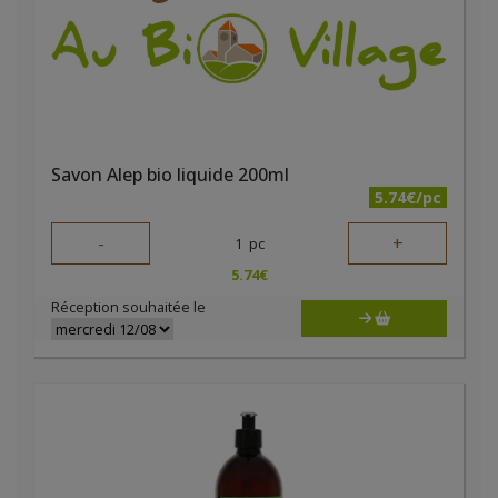
Savon Alep bio liquide 200ml
5.74€/pc
-
+
1
pc
5.74
€
Réception souhaitée le