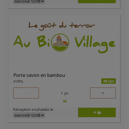
Porte savon en bambou
4€/pc
AVRIL
-
+
1
pc
4
€
Réception souhaitée le