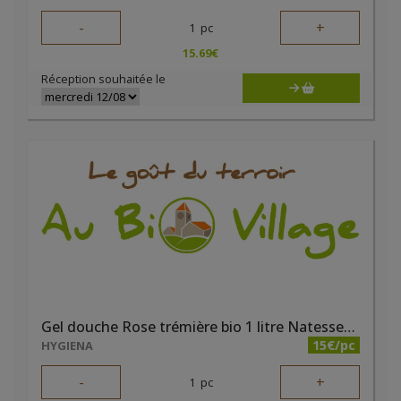
-
+
1
pc
15.69
€
Réception souhaitée le
Gel douche Rose trémière bio 1 litre Natessence
15€/pc
HYGIENA
-
+
1
pc