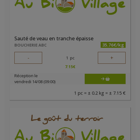
Sauté de veau en tranche épaisse
35.76€/kg
BOUCHERIE ABC
-
+
1
pc
7.15
€
Réception le
vendredi 14/08 (09:00)
1 pc = ± 0.2 kg = ± 7.15 €