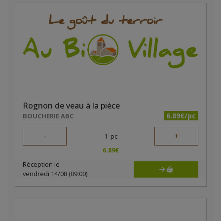
Rognon de veau à la pièce
6.89€/pc
BOUCHERIE ABC
-
+
1
pc
6.89
€
Réception le
vendredi 14/08 (09:00)