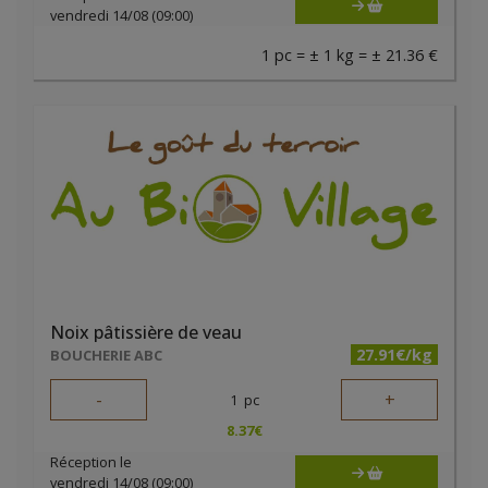
vendredi 14/08 (09:00)
1 pc = ± 1 kg = ± 21.36 €
Noix pâtissière de veau
27.91€/kg
BOUCHERIE ABC
-
+
1
pc
8.37
€
Réception le
vendredi 14/08 (09:00)