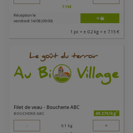
7.15
€
Réception le
vendredi 14/08 (09:00)
1 pc = ± 0.2 kg = ± 7.15 €
Filet de veau - Boucherie ABC
*
49.27€/kg
BOUCHERIE ABC
-
+
0.1
kg
*