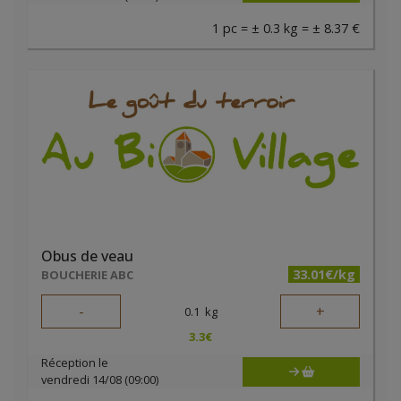
1 pc = ± 0.3 kg = ± 8.37 €
Obus de veau
33.01€/kg
BOUCHERIE ABC
-
+
0.1
kg
3.3
€
Réception le
vendredi 14/08 (09:00)