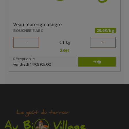
Veau marengo maigre
20.6€/kg
BOUCHERIE ABC
-
+
0.1
kg
2.06
€
Réception le
vendredi 14/08 (09:00)