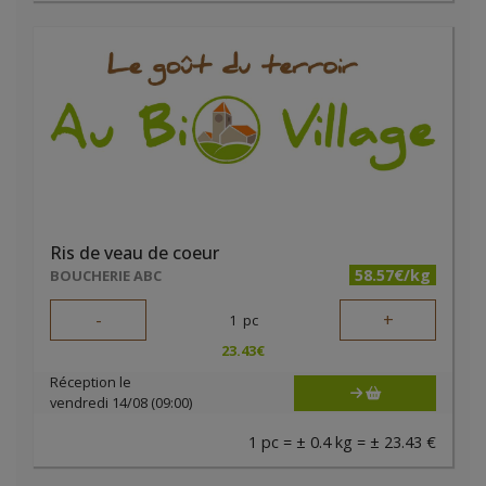
Ris de veau de coeur
58.57€/kg
BOUCHERIE ABC
-
+
1
pc
23.43
€
Réception le
vendredi 14/08 (09:00)
1 pc = ± 0.4 kg = ± 23.43 €