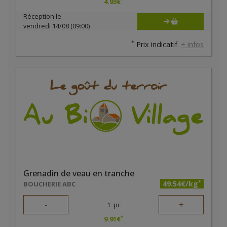
4.93
€
Réception le
vendredi 14/08 (09:00)
*
Prix indicatif.
+ infos
Grenadin de veau en tranche
*
49.54€/kg
BOUCHERIE ABC
-
+
1
pc
*
9.91
€