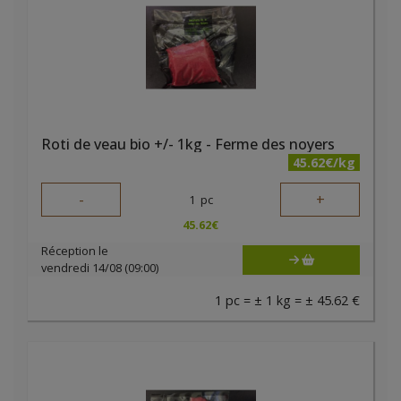
Roti de veau bio +/- 1kg - Ferme des noyers
45.62€/kg
-
+
1
pc
45.62
€
Réception le
vendredi 14/08 (09:00)
1 pc = ± 1 kg = ± 45.62 €