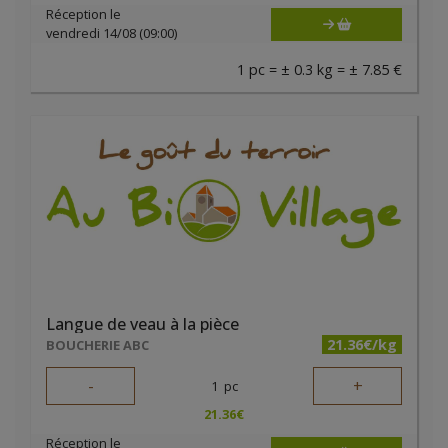
Réception le
vendredi 14/08 (09:00)
1 pc = ± 0.3 kg = ± 7.85 €
Langue de veau à la pièce
21.36€/kg
BOUCHERIE ABC
-
+
1
pc
21.36
€
Réception le