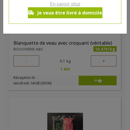
En savoir plus
Je veux être livré à domicile
Blanquette de veau avec croquant (véritable)
16.47€/kg
BOUCHERIE ABC
-
+
0.1
kg
1.65
€
Réception le
vendredi 14/08 (09:00)