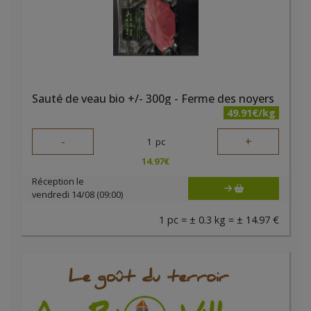
Sauté de veau bio +/- 300g - Ferme des noyers
49.91€/kg
-
+
1
pc
14.97
€
Réception le
vendredi 14/08 (09:00)
1 pc = ± 0.3 kg = ± 14.97 €