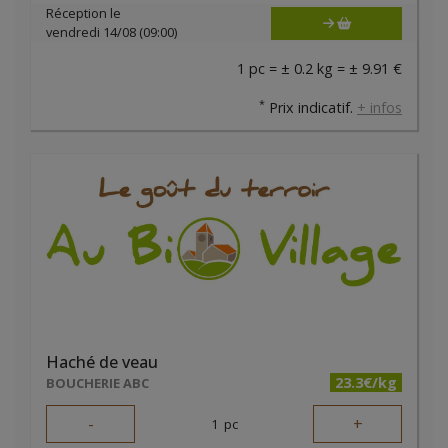
Réception le
vendredi 14/08 (09:00)
1 pc = ± 0.2 kg = ± 9.91 €
*
Prix indicatif.
+ infos
Haché de veau
23.3€/kg
BOUCHERIE ABC
-
+
1
pc