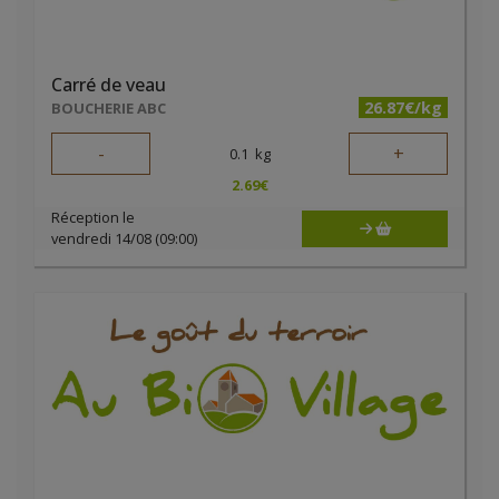
Carré de veau
26.87€/kg
BOUCHERIE ABC
-
+
0.1
kg
2.69
€
Réception le
vendredi 14/08 (09:00)