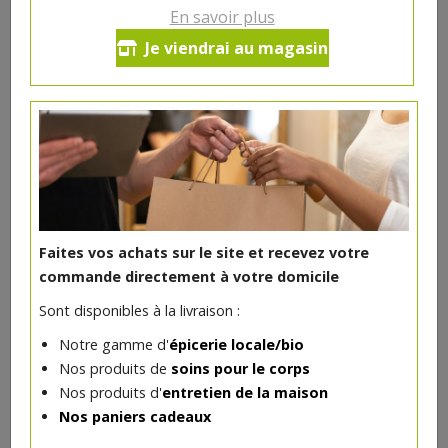
En savoir plus
Foie de veau en tranche
Je viendrai au magasin
30.68€/kg
-
+
1
pc
9.2
€
Réception le
vendredi 14/08 (09:00)
1 pc = ± 0.3 kg = ± 9.20 €
Faites vos achats sur le site et recevez votre
commande directement à votre domicile
Sont disponibles à la livraison :
DANS LA MÊME CATÉGORIE ...
Notre gamme d'
épicerie locale/bio
Nos produits de
soins pour le corps
Nos produits d'
entretien de la maison
Nos paniers cadeaux