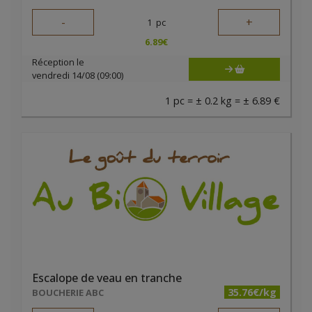
-
+
1
pc
6.89
€
Réception le
vendredi 14/08 (09:00)
1 pc = ± 0.2 kg = ± 6.89 €
Escalope de veau en tranche
35.76€/kg
BOUCHERIE ABC