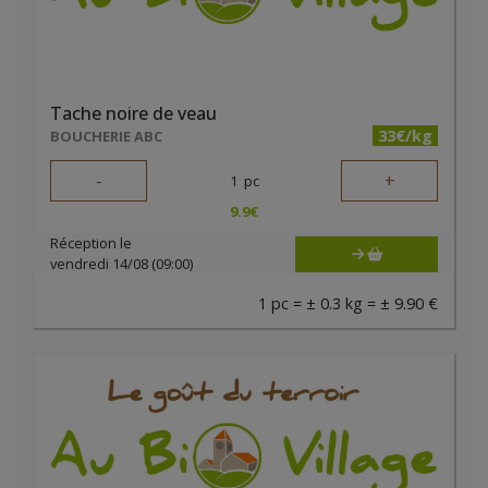
Tache noire de veau
33€/kg
BOUCHERIE ABC
-
+
1
pc
9.9
€
Réception le
vendredi 14/08 (09:00)
1 pc = ± 0.3 kg = ± 9.90 €