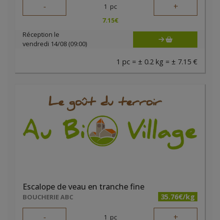
-
+
1
pc
7.15
€
Réception le
vendredi 14/08 (09:00)
1 pc = ± 0.2 kg = ± 7.15 €
Escalope de veau en tranche fine
35.76€/kg
BOUCHERIE ABC
-
+
1
pc