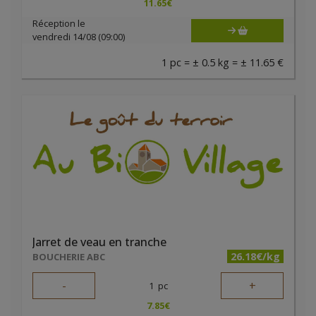
11.65
€
Réception le
vendredi 14/08 (09:00)
1 pc = ± 0.5 kg = ± 11.65 €
Jarret de veau en tranche
26.18€/kg
BOUCHERIE ABC
-
+
1
pc
7.85
€