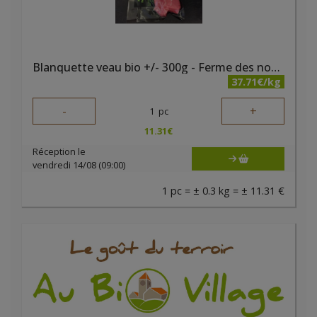
Blanquette veau bio +/- 300g - Ferme des noyers
37.71€/kg
-
+
1
pc
11.31
€
Réception le
vendredi 14/08 (09:00)
1 pc = ± 0.3 kg = ± 11.31 €