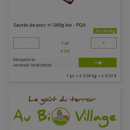
Sautés de porc +/-360g bio - PQA
23.12€/kg
-
+
1
pc
8.32
€
Réception le
vendredi 14/08 (09:00)
1 pc = ± 0.36 kg = ± 8.32 €