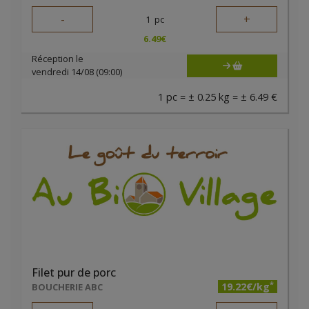
-
+
1
pc
6.49
€
Réception le
vendredi 14/08 (09:00)
1 pc = ± 0.25 kg = ± 6.49 €
Filet pur de porc
*
19.22€/kg
BOUCHERIE ABC