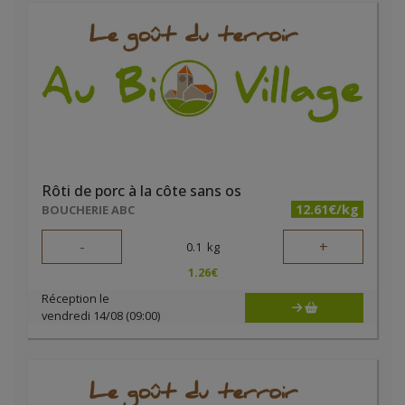
Rôti de porc à la côte sans os
12.61€/kg
BOUCHERIE ABC
-
+
0.1
kg
1.26
€
Réception le
vendredi 14/08 (09:00)