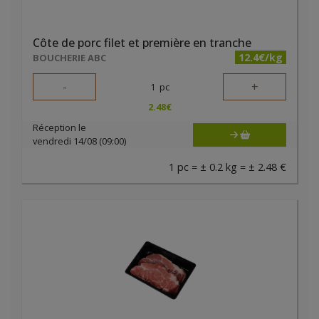
Côte de porc filet et première en tranche
12.4€/kg
BOUCHERIE ABC
-
+
1
pc
2.48
€
Réception le
vendredi 14/08 (09:00)
1 pc = ± 0.2 kg = ± 2.48 €