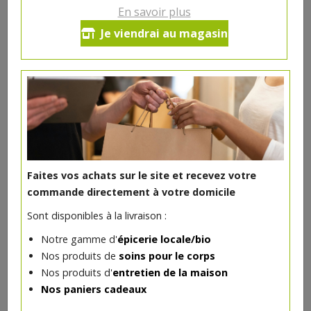
En savoir plus
Spierling de porc avec os en
Je viendrai au magasin
tranche
9.92€/kg
-
+
1
pc
1.98
€
Réception le
vendredi 14/08 (09:00)
1 pc = ± 0.2 kg = ± 1.98 €
Faites vos achats sur le site et recevez votre
commande directement à votre domicile
Sont disponibles à la livraison :
Notre gamme d'
épicerie locale/bio
DANS LA MÊME CATÉGORIE ...
Nos produits de
soins pour le corps
Nos produits d'
entretien de la maison
Nos paniers cadeaux