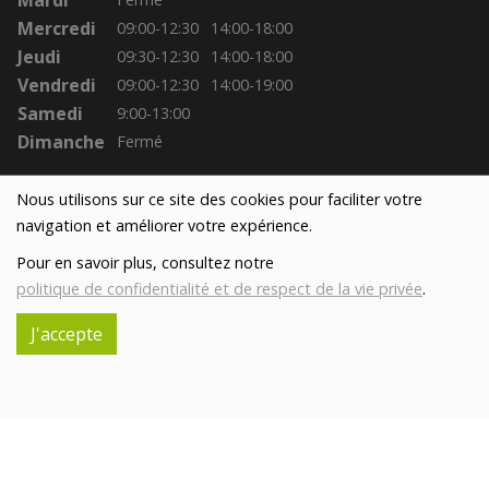
Mardi
Mercredi
09:00-12:30
14:00-18:00
Jeudi
09:30-12:30
14:00-18:00
Vendredi
09:00-12:30
14:00-19:00
Samedi
9:00-13:00
Dimanche
Fermé
Nous utilisons sur ce site des cookies pour faciliter votre
navigation et améliorer votre expérience.
Pour en savoir plus, consultez notre
politique de confidentialité et de respect de la vie privée
.
J'accepte
Réalisé avec
par
MonSiteAMoi