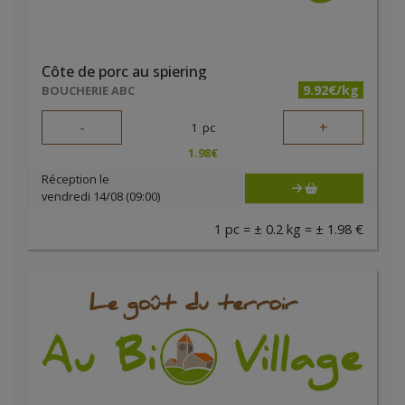
Côte de porc au spiering
9.92€/kg
BOUCHERIE ABC
-
+
1
pc
1.98
€
Réception le
vendredi 14/08 (09:00)
1 pc = ± 0.2 kg = ± 1.98 €