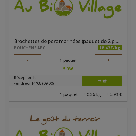
Brochettes de porc marinées (paquet de 2 pièces)
16.47€/kg
BOUCHERIE ABC
-
+
1
paquet
5.93
€
Réception le
vendredi 14/08 (09:00)
1 paquet = ± 0.36 kg = ± 5.93 €