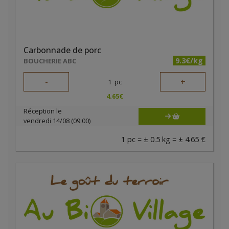
Carbonnade de porc
9.3€/kg
BOUCHERIE ABC
-
+
1
pc
4.65
€
Réception le
vendredi 14/08 (09:00)
1 pc = ± 0.5 kg = ± 4.65 €