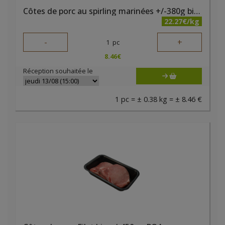
Côtes de porc au spirling marinées +/-380g bio PQA
22.27€/kg
-
+
1
pc
8.46
€
Réception souhaitée le
1 pc = ± 0.38 kg = ± 8.46 €