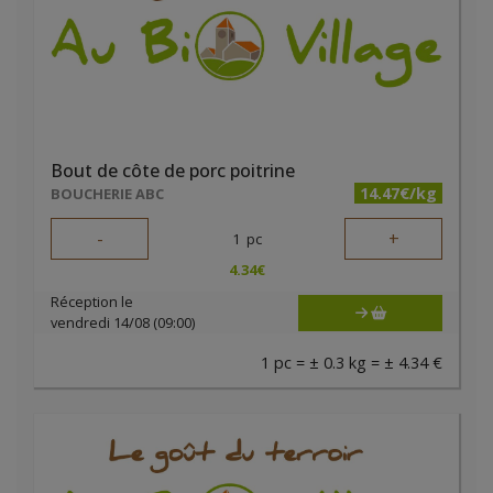
Bout de côte de porc poitrine
14.47€/kg
BOUCHERIE ABC
-
+
1
pc
4.34
€
Réception le
vendredi 14/08 (09:00)
1 pc = ± 0.3 kg = ± 4.34 €