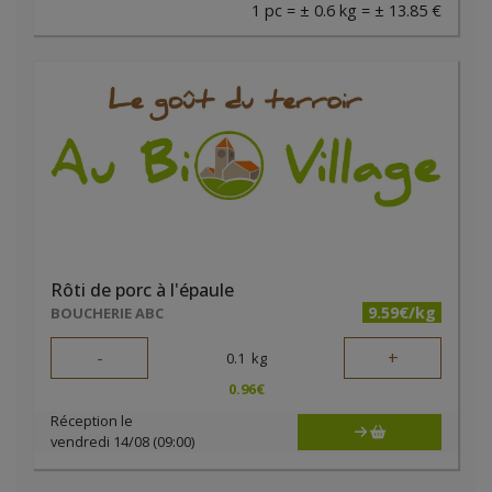
1 pc = ± 0.6 kg = ± 13.85 €
Rôti de porc à l'épaule
9.59€/kg
BOUCHERIE ABC
-
+
0.1
kg
0.96
€
Réception le
vendredi 14/08 (09:00)