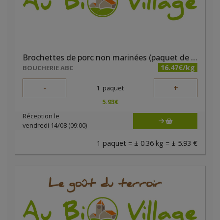
Brochettes de porc non marinées (paquet de 2 pièces)
16.47€/kg
BOUCHERIE ABC
-
+
1
paquet
5.93
€
Réception le
vendredi 14/08 (09:00)
1 paquet = ± 0.36 kg = ± 5.93 €