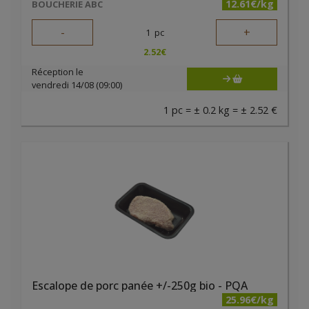
12.61€/kg
BOUCHERIE ABC
-
+
1
pc
2.52
€
Réception le
vendredi 14/08 (09:00)
1 pc = ± 0.2 kg = ± 2.52 €
Escalope de porc panée +/-250g bio - PQA
25.96€/kg