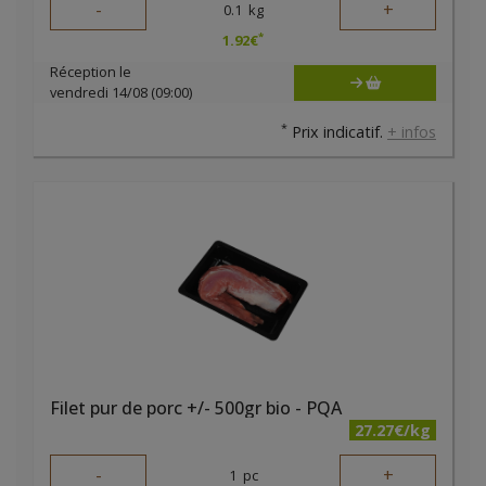
-
+
0.1
kg
*
1.92
€
Réception le
vendredi 14/08 (09:00)
*
Prix indicatif.
+ infos
Filet pur de porc +/- 500gr bio - PQA
27.27€/kg
-
+
1
pc