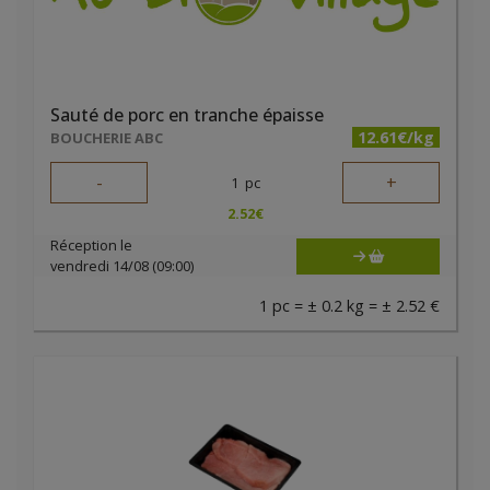
Sauté de porc en tranche épaisse
12.61€/kg
BOUCHERIE ABC
-
+
1
pc
2.52
€
Réception le
vendredi 14/08 (09:00)
1 pc = ± 0.2 kg = ± 2.52 €