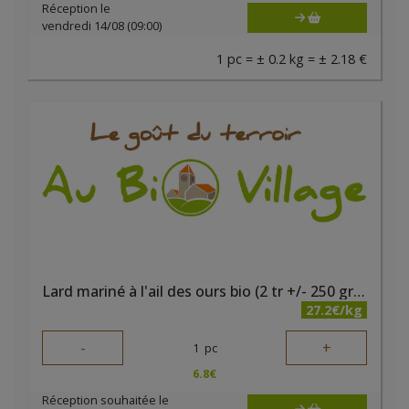
Réception le
vendredi 14/08 (09:00)
1 pc = ± 0.2 kg = ± 2.18 €
Lard mariné à l'ail des ours bio (2 tr +/- 250 gr) Ferme des Noyers
27.2€/kg
-
+
1
pc
6.8
€
Réception souhaitée le