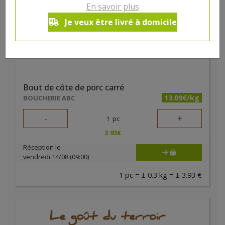
En savoir plus
Je veux être livré à domicile
Bout de côte de porc carré
13.09€/kg
BOUCHERIE ABC
-
+
1
pc
3.93
€
Réception le
vendredi 14/08 (09:00)
1 pc = ± 0.3 kg = ± 3.93 €