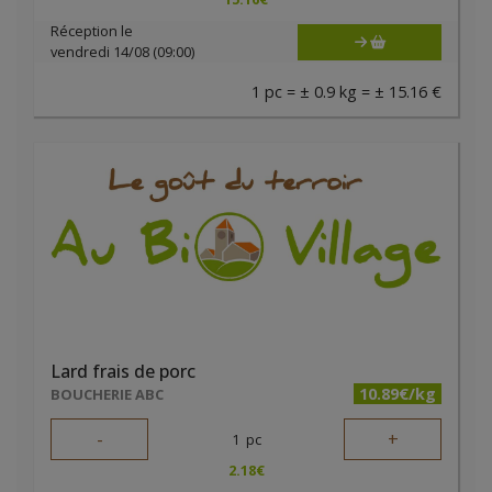
Réception le
vendredi 14/08 (09:00)
1 pc = ± 0.9 kg = ± 15.16 €
Lard frais de porc
10.89€/kg
BOUCHERIE ABC
-
+
1
pc
2.18
€