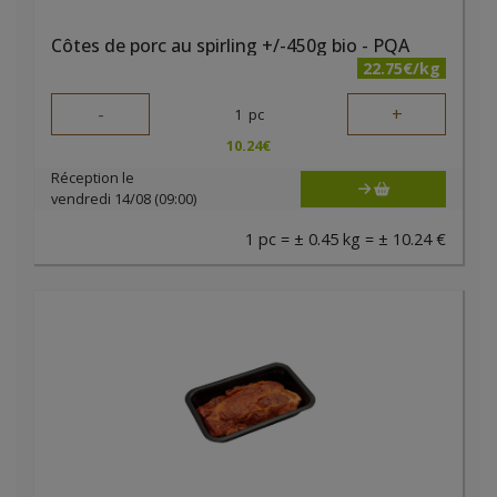
Côtes de porc au spirling +/-450g bio - PQA
22.75€/kg
-
+
1
pc
10.24
€
Réception le
vendredi 14/08 (09:00)
1 pc = ± 0.45 kg = ± 10.24 €