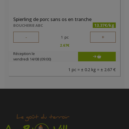
Spierling de porc sans os en tranche
13.37€/kg
BOUCHERIE ABC
-
+
1
pc
2.67
€
Réception le
vendredi 14/08 (09:00)
1 pc = ± 0.2 kg = ± 2.67 €