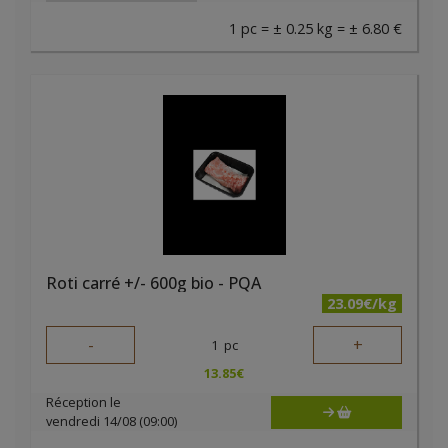
1 pc = ± 0.25 kg = ± 6.80 €
Roti carré +/- 600g bio - PQA
23.09€/kg
-
+
1
pc
13.85
€
Réception le
vendredi 14/08 (09:00)