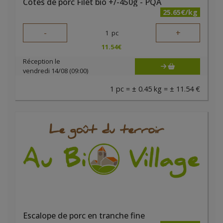
Côtes de porc Filet bio +/-450g - PQA
25.65€/kg
-
+
1
pc
11.54
€
Réception le
vendredi 14/08 (09:00)
1 pc = ± 0.45 kg = ± 11.54 €
Escalope de porc en tranche fine