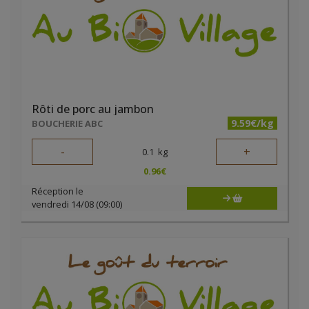
Rôti de porc au jambon
9.59€/kg
BOUCHERIE ABC
-
+
0.1
kg
0.96
€
Réception le
vendredi 14/08 (09:00)