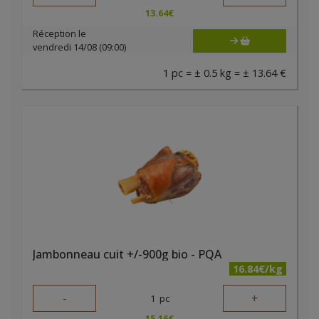
13.64
€
Réception le
vendredi 14/08 (09:00)
1 pc = ± 0.5 kg = ± 13.64 €
Jambonneau cuit +/-900g bio - PQA
16.84€/kg
-
+
1
pc
15.16
€