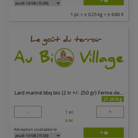
1 pc = ± 0.25 kg = ± 6.80 €
Lard mariné bbq bio (2 tr +/- 250 gr) Ferme des Noyers
27.2€/kg
-
+
1
pc
6.8
€
Réception souhaitée le