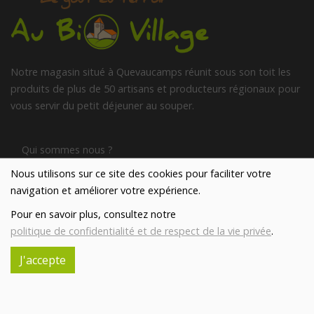
Notre magasin situé à Quevaucamps réunit sous son toit les
produits de plus de 50 artisans et producteurs régionaux pour
vous servir du petit déjeuner au souper.
Qui sommes nous ?
Nous utilisons sur ce site des cookies pour faciliter votre
navigation et améliorer votre expérience.
Le blog
Pour en savoir plus, consultez notre
politique de confidentialité et de respect de la vie privée
.
Contact
J'accepte
INFORMATIONS ALLERGÈNES