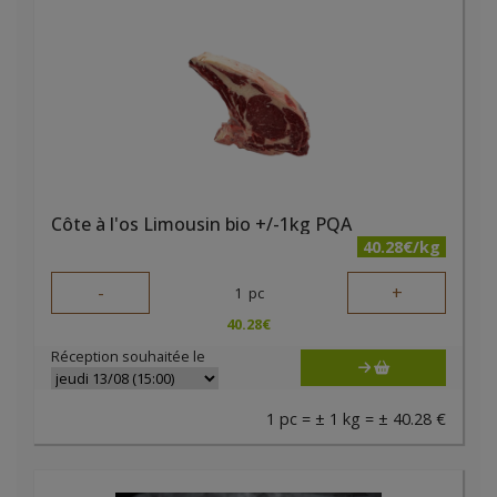
Côte à l'os Limousin bio +/-1kg PQA
40.28€/kg
-
+
1
pc
40.28
€
Réception souhaitée le
1 pc = ± 1 kg = ± 40.28 €