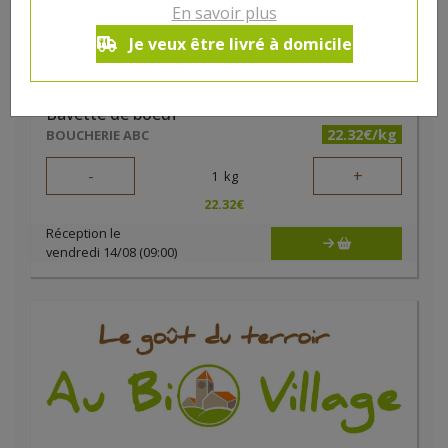
En savoir plus
Je veux être livré à domicile
Bavette de boeuf
22.32€/kg
BOUCHERIE ABC
-
+
1
kg
22.32
€
Réception le
vendredi 14/08 (09:00)