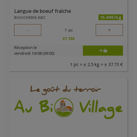
Langue de boeuf fraîche
15.09€/kg
BOUCHERIE ABC
-
+
1
pc
37.73
€
Réception le
vendredi 14/08 (09:00)
1 pc = ± 2.5 kg = ± 37.73 €