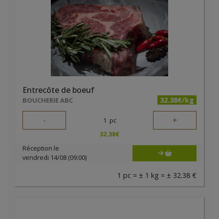
Entrecôte de boeuf
32.38€/kg
BOUCHERIE ABC
-
+
1
pc
32.38
€
Réception le
vendredi 14/08 (09:00)
1 pc = ± 1 kg = ± 32.38 €