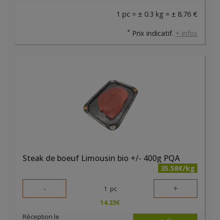
1 pc = ± 0.3 kg = ± 8.76 €
*
Prix indicatif.
+ infos
Steak de boeuf Limousin bio +/- 400g PQA
35.58€/kg
-
+
1
pc
14.23
€
Réception le