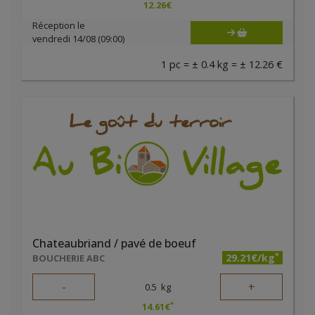
12.26
€
Réception le
vendredi 14/08 (09:00)
1 pc = ± 0.4 kg = ± 12.26 €
Chateaubriand / pavé de boeuf
*
29.21€/kg
BOUCHERIE ABC
-
+
0.5
kg
*
14.61
€