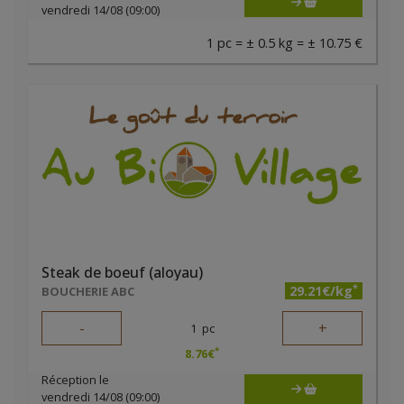
vendredi 14/08 (09:00)
1 pc = ± 0.5 kg = ± 10.75 €
Steak de boeuf (aloyau)
*
29.21€/kg
BOUCHERIE ABC
-
+
1
pc
*
8.76
€
Réception le
vendredi 14/08 (09:00)