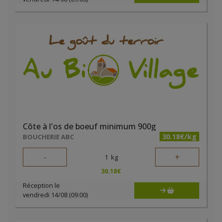
Côte à l'os de boeuf minimum 900g
30.18€/kg
BOUCHERIE ABC
-
+
1
kg
30.18
€
Réception le
vendredi 14/08 (09:00)