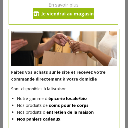
En savoir plus
Carbonnade de boeuf
Je viendrai au magasin
15.85€/kg
-
+
0.5
kg
7.93
€
Réception le
vendredi 14/08 (09:00)
Faites vos achats sur le site et recevez votre
commande directement à votre domicile
DANS LA MÊME CATÉGORIE ...
Sont disponibles à la livraison :
Notre gamme d'
épicerie locale/bio
Nos produits de
soins pour le corps
Nos produits d'
entretien de la maison
Nos paniers cadeaux