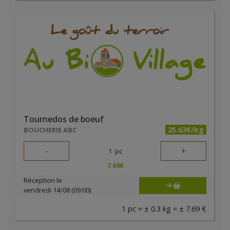
Tournedos de boeuf
25.63€/kg
BOUCHERIE ABC
-
+
1
pc
7.69
€
Réception le
vendredi 14/08 (09:00)
1 pc = ± 0.3 kg = ± 7.69 €