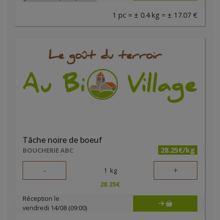
1 pc = ± 0.4 kg = ± 17.07 €
Tâche noire de boeuf
28.25€/kg
BOUCHERIE ABC
-
+
1
kg
28.25
€
Réception le
vendredi 14/08 (09:00)