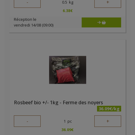
-
+
0.5
kg
6.38
€
Réception le
vendredi 14/08 (09:00)
Rosbeef bio +/- 1kg - Ferme des noyers
36.09€/kg
-
+
1
pc
36.09
€