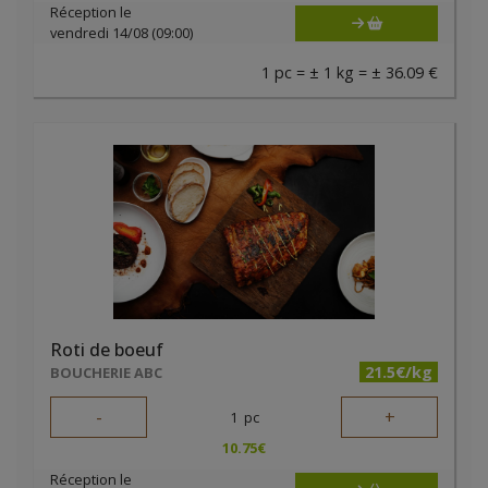
Réception le
vendredi 14/08 (09:00)
1 pc = ± 1 kg = ± 36.09 €
Roti de boeuf
21.5€/kg
BOUCHERIE ABC
-
+
1
pc
10.75
€
Réception le