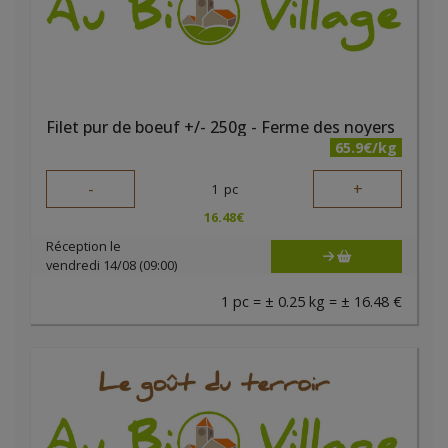
Filet pur de boeuf +/- 250g - Ferme des noyers
65.9€/kg
-
+
1
pc
16.48
€
Réception le
vendredi 14/08 (09:00)
1 pc = ± 0.25 kg = ± 16.48 €