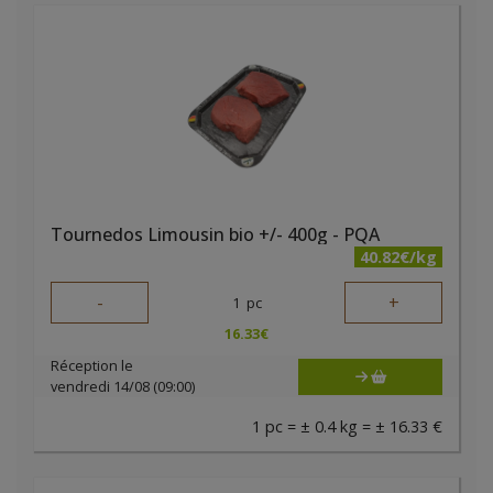
Tournedos Limousin bio +/- 400g - PQA
40.82€/kg
-
+
1
pc
16.33
€
Réception le
vendredi 14/08 (09:00)
1 pc = ± 0.4 kg = ± 16.33 €