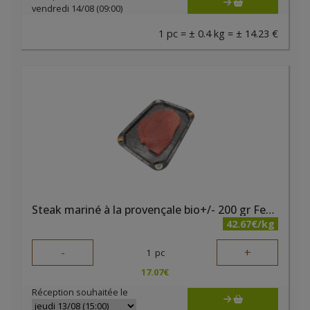
vendredi 14/08 (09:00)
1 pc = ± 0.4 kg = ± 14.23 €
Steak mariné à la provençale bio+/- 200 gr Ferme des Noyers
42.67€/kg
-
+
1
pc
17.07
€
Réception souhaitée le