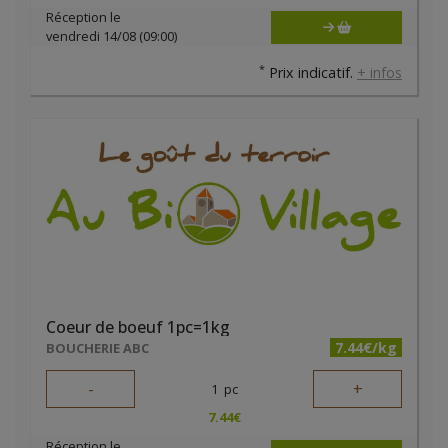
Réception le
vendredi 14/08 (09:00)
*
Prix indicatif.
+ infos
Coeur de boeuf 1pc=1kg
7.44€/kg
BOUCHERIE ABC
-
+
1
pc
7.44
€
Réception le