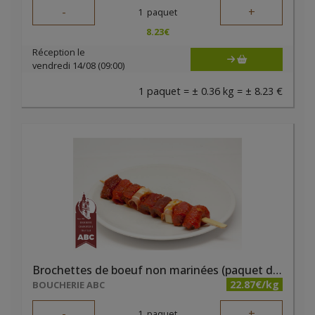
-
+
1
paquet
8.23
€
Réception le
vendredi 14/08 (09:00)
1 paquet = ± 0.36 kg = ± 8.23 €
Brochettes de boeuf non marinées (paquet de 2 pièces)
22.87€/kg
BOUCHERIE ABC
-
+
1
paquet