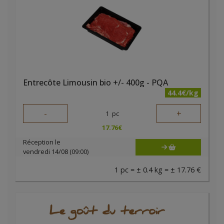
Entrecôte Limousin bio +/- 400g - PQA
44.4€/kg
-
+
1
pc
17.76
€
Réception le
vendredi 14/08 (09:00)
1 pc = ± 0.4 kg = ± 17.76 €