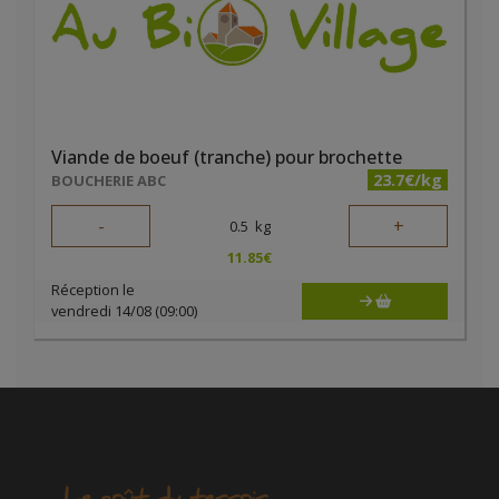
Viande de boeuf (tranche) pour brochette
23.7€/kg
BOUCHERIE ABC
-
+
0.5
kg
11.85
€
Réception le
vendredi 14/08 (09:00)