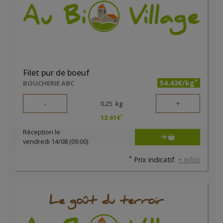
Filet pur de boeuf
*
54.43€/kg
BOUCHERIE ABC
-
+
0.25
kg
*
13.61
€
Réception le
vendredi 14/08 (09:00)
*
Prix indicatif.
+ infos