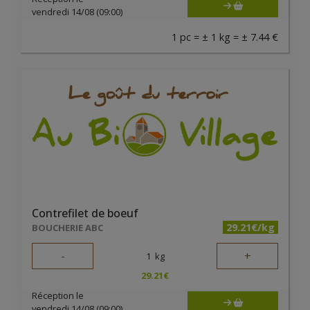
vendredi 14/08 (09:00)
1 pc = ± 1 kg = ± 7.44 €
Contrefilet de boeuf
29.21€/kg
BOUCHERIE ABC
-
+
1
kg
29.21
€
Réception le
vendredi 14/08 (09:00)