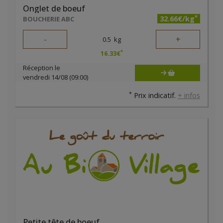
Onglet de boeuf
*
32.66€/kg
BOUCHERIE ABC
-
+
0.5
kg
*
16.33
€
Réception le
vendredi 14/08 (09:00)
*
Prix indicatif.
+ infos
Petite tête de boeuf