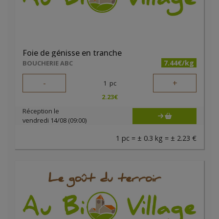
Foie de génisse en tranche
7.44€/kg
BOUCHERIE ABC
-
+
1
pc
2.23
€
Réception le
vendredi 14/08 (09:00)
1 pc = ± 0.3 kg = ± 2.23 €