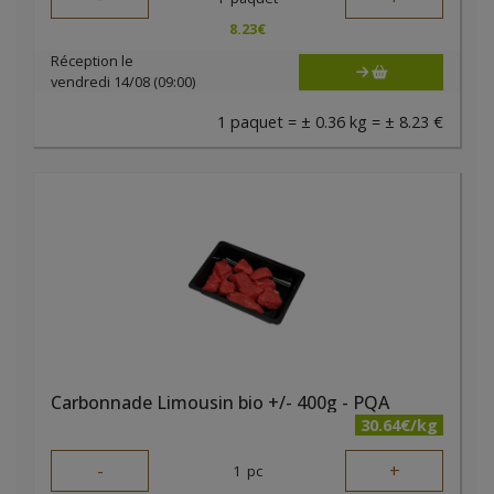
8.23
€
Réception le
vendredi 14/08 (09:00)
1 paquet = ± 0.36 kg = ± 8.23 €
Carbonnade Limousin bio +/- 400g - PQA
30.64€/kg
-
+
1
pc