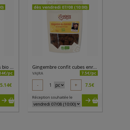
0)
dès vendredi 07/08 (10:00)
Gingembre confit cubes bio 250g Pépite
Gingembre confit cubes enrobés chocolat bio 250g Pépite
14€/pc
7.5€/pc
VAJRA
5.14
€
-
1
+
7.5
€
Réception souhaitée le