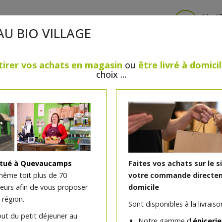
Identi
AU BIO VILLAGE
tirer vos achats en magasin
ou
être livré à domici
choix ...
CRÈMERIE
FROMAGES
VIANDES & VOLAILLES
BOULANGERIE / PÂTISSERIE
SANS GLUTEN, SANS LAC
PS
BEAUTÉ
HUILES ESSENTIELLES
MAISON
itué à Quevaucamps
Faites vos achats sur le s
même toit plus de 70
votre commande directem
teurs afin de vous proposer
domicile
Melo cake classique
 région.
Sont disponibles à la livraison
out du petit déjeuner au
Demi sphère de chocolat avec son coeur m
Notre gamme d'
épicerie