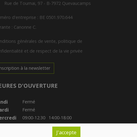
Rue de Tournai, 97 - B-7972 Quevaucamps
méro d'entreprise : BE 0501.970.644
rante : Canonne C.
nditions générales de vente, politique de
fidentialité et de respect de la vie privée
Inscription à la newsletter
EURES D'OUVERTURE
ndi
Fermé
ardi
Fermé
rcredi
09:00-12:30
14:00-18:00
udi
09:30-12:30
14:00-18:00
J'accepte
ndredi
09:00-12:30
14:00-19:00