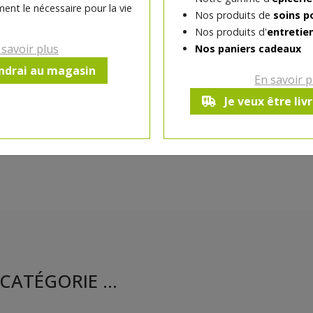
ent le nécessaire pour la vie
croustillant.
Nos produits de
soins p
Nos produits d'
entretie
Chocolat au lait.
 savoir plus
Nos paniers cadeaux
endrai au magasin
En savoir p
Ce produit est indisponible pour 
Je veux être liv
CATÉGORIE ...