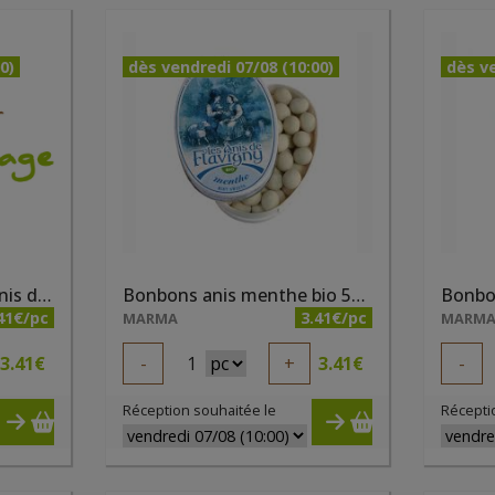
0)
dès vendredi 07/08 (10:00)
dès ve
Bonbons anis bio 50g Anis de Flavigny
Bonbons anis menthe bio 50g Anis de Flavigny
41€/pc
3.41€/pc
MARMA
MARM
3.41
€
-
1
+
3.41
€
-
Réception souhaitée le
Récepti