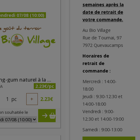
semaines après la
date de retrait de
ndredi 07/08 (10:00)
votre commande.
Au Bio Village
Rue de Tournai, 97
7972 Quevaucamps
Horaires de
retrait de
commande :
Chewing-gum naturel à la mangue 24x21g True Gum
Mercredi : 14:00-
2.23€/pc
NA
18:00
Jeudi : 9:30-12:30 et
1
pc
+
2.23
€
14:00-18:00
Vendredi : 9:00-
on souhaitée le
12:30 et 14:00-19:00
Samedi : 9:00-13:00