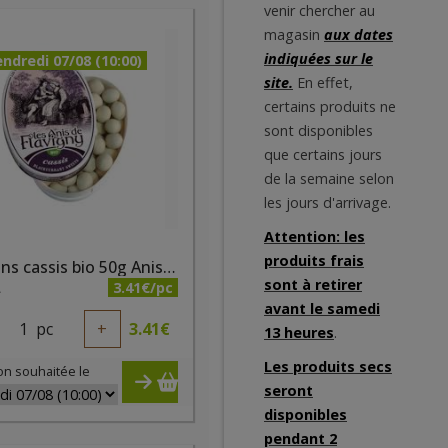
venir chercher au
magasin
aux dates
indiquées sur le
ndredi 07/08 (10:00)
site.
En effet,
certains produits ne
sont disponibles
que certains jours
de la semaine selon
les jours d'arrivage.
Attention: les
produits frais
Bonbons cassis bio 50g Anis de Flavigny
sont à retirer
3.41€/pc
A
avant le samedi
1
pc
+
3.41
€
13 heures
.
Les produits secs
on souhaitée le
seront
disponibles
pendant 2