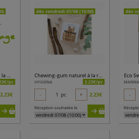
0)
dès vendredi 07/08 (10:00)
dès ve
Chewing-gum naturel à la menthe 24x21g True Gum
Chewing-gum naturel à la réglisse et eucalyptus 24x21g True Gum
23€/pc
2.23€/pc
HYGIENA
MANNA
2.23
€
-
1
pc
+
2.23
€
-
Réception souhaitée le
Récepti