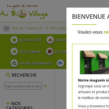
BIENVENUE 
Rue de Tournai, 97 - B-7972 Quevaucamps
Voulez-vous
re
NOUVEAUTÉS
NOS PLATEAUX
FRUITS
VÉGÉTARIENS
EPICERIE
PLATS TRAITEUR
ENTRETIEN/MÉNAGE
SOINS ET HYGIÈNE DU COR
RECHERCHE
Notre magasin s
regroupe sous un 
artisans et produc
le meilleur de notre
NOS
Vous y trouverez t
CATEGORIES