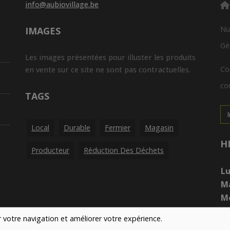
info@aubiovillage.be
Nu
IMAGES
Gé
Les images présentées pour illuster les produits
Co
en vente sur ce site ne sont pas contractuelles.
con
TAGS
Local
Durable
Fermier
Magasin
H
Producteur
Réduction Des Déchets
Lu
M
Me
Je
er votre navigation et améliorer votre expérience.
Ve