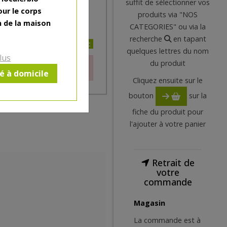
suffit de sélectionner vos
our le corps
produits via "NOS
n de la maison
CATEGORIES" ou via la
recherche
en tapant
1.4€/pc
quelques lettres du nom
lus
du produit
le moment.
ré à domicile
Cliquez ensuite sur le
bouton
sur la
fiche du produit pour
l'ajouter à votre panier
Retrait de
votre
commande
Magasin
La commande est à