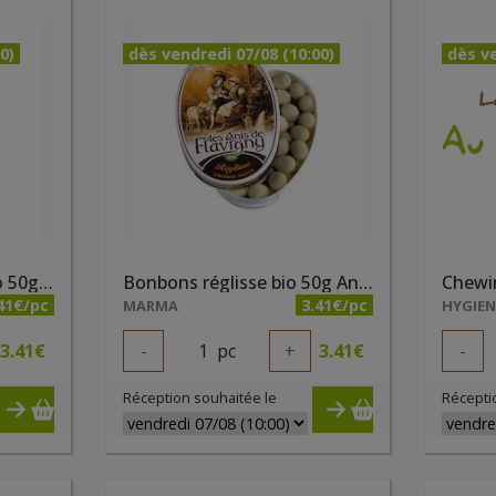
0)
dès vendredi 07/08 (10:00)
dès ve
Bonbons mandarine bio 50g Anis de Flavigny
Bonbons réglisse bio 50g Anis de Flavigny
41€/pc
3.41€/pc
MARMA
HYGIE
3.41
€
-
1
pc
+
3.41
€
-
Réception souhaitée le
Récepti