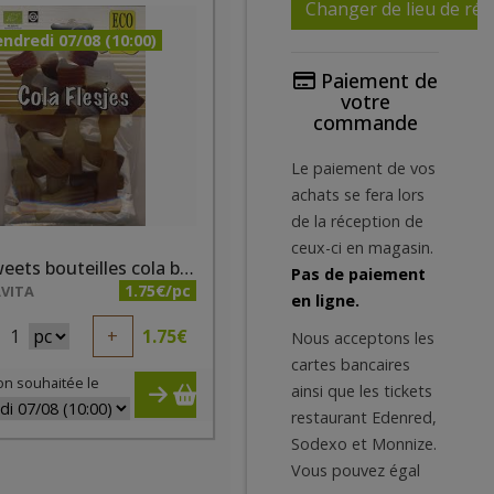
Changer de lieu de réc
ndredi 07/08 (10:00)
Paiement de
votre
commande
Le paiement de vos
achats se fera lors
de la réception de
ceux-ci en magasin.
Eco Sweets bouteilles cola bio 75g
Pas de paiement
1.75€/pc
VITA
en ligne.
1
+
1.75
€
Nous acceptons les
cartes bancaires
on souhaitée le
ainsi que les tickets
restaurant Edenred,
Sodexo et Monnize.
Vous pouvez égal