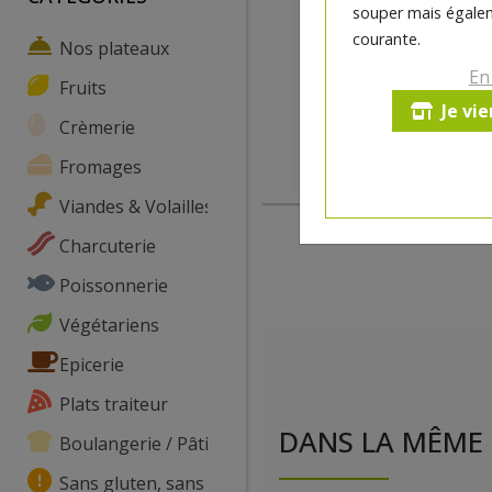
souper mais égalem
courante.
Nos plateaux
En
Fruits
Je vi
Crèmerie
Fromages
Viandes & Volailles
Charcuterie
Poissonnerie
Végétariens
Epicerie
Plats traiteur
DANS LA MÊME 
Boulangerie / Pâtisserie
Sans gluten, sans lactose, ...