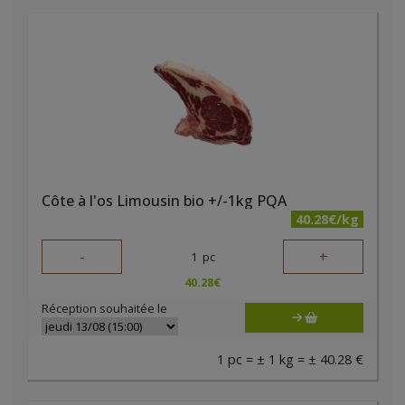
Côte à l'os Limousin bio +/-1kg PQA
40.28€/kg
-
+
1
pc
40.28
€
Réception souhaitée le
1 pc = ± 1 kg = ± 40.28 €