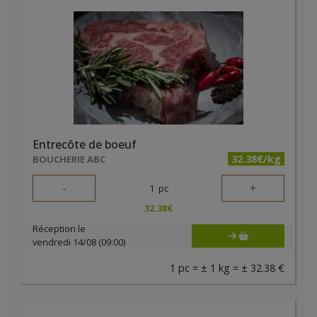
Entrecôte de boeuf
32.38€/kg
BOUCHERIE ABC
-
+
1
pc
32.38
€
Réception le
vendredi 14/08 (09:00)
1 pc = ± 1 kg = ± 32.38 €