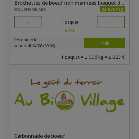
Brochettes de boeuf non marinées (paquet de 2 pièces)
22.87€/kg
BOUCHERIE ABC
-
+
1
paquet
8.23
€
Réception le
vendredi 14/08 (09:00)
1 paquet = ± 0.36 kg = ± 8.23 €
Carbonnade de boeuf