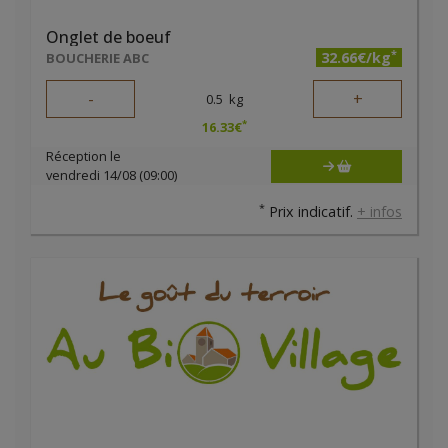
Onglet de boeuf
*
32.66€/kg
BOUCHERIE ABC
-
+
0.5
kg
*
16.33
€
Réception le
vendredi 14/08 (09:00)
*
Prix indicatif.
+ infos