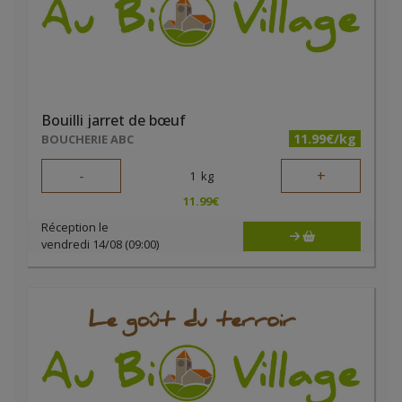
Bouilli jarret de bœuf
11.99€/kg
BOUCHERIE ABC
-
+
1
kg
11.99
€
Réception le
vendredi 14/08 (09:00)