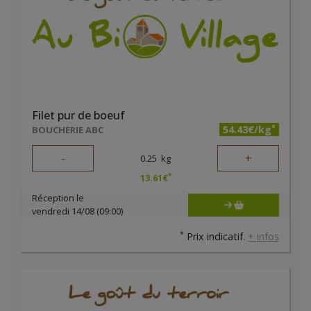
Filet pur de boeuf
*
54.43€/kg
BOUCHERIE ABC
-
+
0.25
kg
*
13.61
€
Réception le
vendredi 14/08 (09:00)
*
Prix indicatif.
+ infos