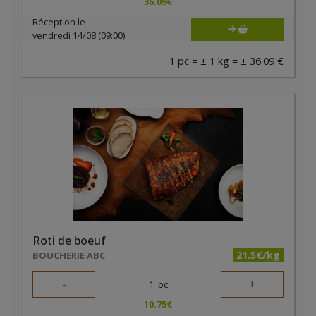
36.09
€
Réception le
vendredi 14/08 (09:00)
1 pc = ± 1 kg = ± 36.09 €
Roti de boeuf
21.5€/kg
BOUCHERIE ABC
-
+
1
pc
10.75
€