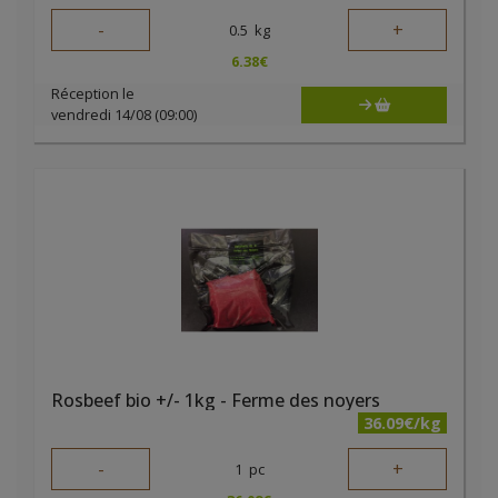
-
+
0.5
kg
6.38
€
Réception le
vendredi 14/08 (09:00)
Rosbeef bio +/- 1kg - Ferme des noyers
36.09€/kg
-
+
1
pc