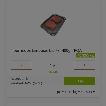
Tournedos Limousin bio +/- 400g - PQA
40.82€/kg
-
+
1
pc
16.33
€
Réception le
vendredi 14/08 (09:00)
1 pc = ± 0.4 kg = ± 16.33 €