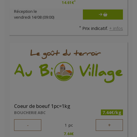
*
14.61
€
Réception le
vendredi 14/08 (09:00)
*
Prix indicatif.
+ infos
Coeur de boeuf 1pc=1kg
7.44€/kg
BOUCHERIE ABC
-
+
1
pc
7.44
€