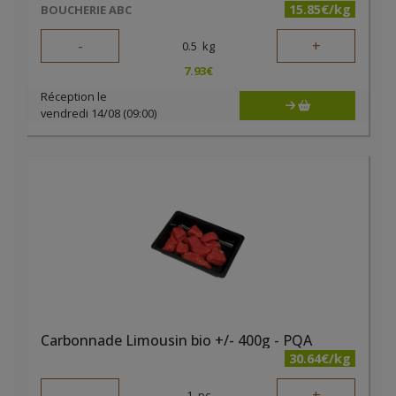
15.85€/kg
BOUCHERIE ABC
-
+
0.5
kg
7.93
€
Réception le
vendredi 14/08 (09:00)
Carbonnade Limousin bio +/- 400g - PQA
30.64€/kg
-
+
1
pc