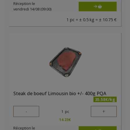
Réception le
vendredi 14/08 (09:00)
1 pc = ± 0.5 kg = ± 10.75 €
Steak de boeuf Limousin bio +/- 400g PQA
35.58€/kg
-
+
1
pc
14.23
€
Réception le