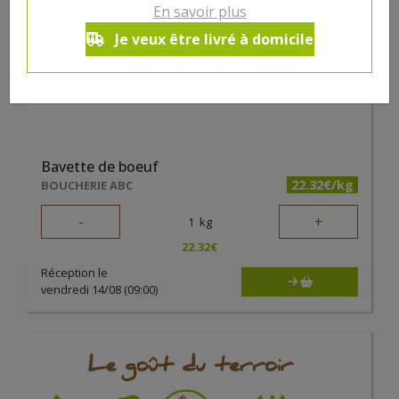
En savoir plus
Je veux être livré à domicile
Bavette de boeuf
22.32€/kg
BOUCHERIE ABC
-
+
1
kg
22.32
€
Réception le
vendredi 14/08 (09:00)