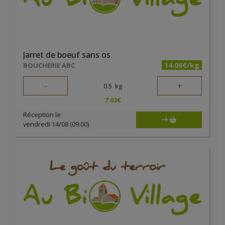
Jarret de boeuf sans os
14.06€/kg
BOUCHERIE ABC
-
+
0.5
kg
7.03
€
Réception le
vendredi 14/08 (09:00)