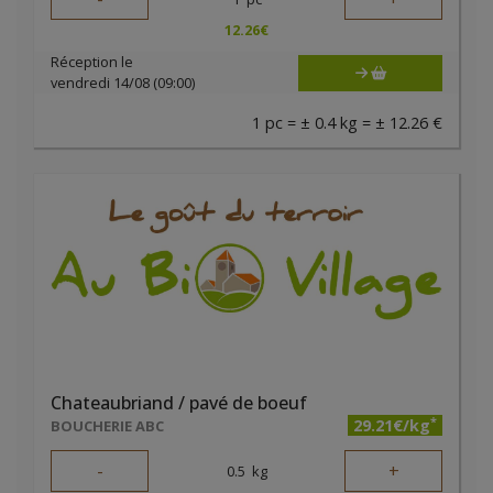
12.26
€
Réception le
vendredi 14/08 (09:00)
1 pc = ± 0.4 kg = ± 12.26 €
Chateaubriand / pavé de boeuf
*
29.21€/kg
BOUCHERIE ABC
-
+
0.5
kg