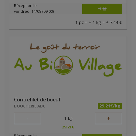
Réception le
vendredi 14/08 (09:00)
1 pc = ± 1 kg = ± 7.44 €
Contrefilet de boeuf
29.21€/kg
BOUCHERIE ABC
-
+
1
kg
29.21
€
Réception le