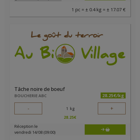
1 pc = ± 0.4 kg = ± 17.07 €
Tâche noire de boeuf
28.25€/kg
BOUCHERIE ABC
-
+
1
kg
28.25
€
Réception le
vendredi 14/08 (09:00)