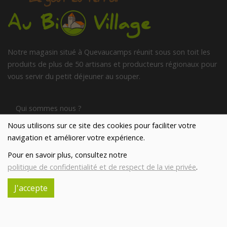
Notre magasin situé à Quevaucamps réunit sous son toit les
produits de plus de 50 artisans et producteurs régionaux pour
vous servir du petit déjeuner au souper.
Qui sommes nous ?
Nous utilisons sur ce site des cookies pour faciliter votre
navigation et améliorer votre expérience.
Le blog
Pour en savoir plus, consultez notre
politique de confidentialité et de respect de la vie privée
.
Contact
J'accepte
INFORMATIONS ALLERGÈNES