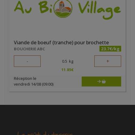
Viande de boeuf (tranche) pour brochette
23.7€/kg
BOUCHERIE ABC
-
+
0.5
kg
11.85
€
Réception le
vendredi 14/08 (09:00)