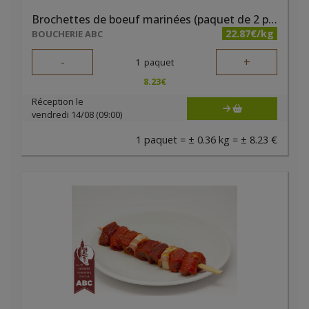
Brochettes de boeuf marinées (paquet de 2 pièces)
22.87€/kg
BOUCHERIE ABC
-
+
1
paquet
8.23
€
Réception le
vendredi 14/08 (09:00)
1 paquet = ± 0.36 kg = ± 8.23 €