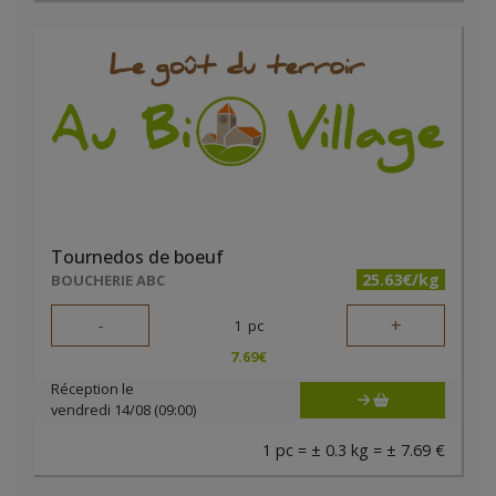
Tournedos de boeuf
25.63€/kg
BOUCHERIE ABC
-
+
1
pc
7.69
€
Réception le
vendredi 14/08 (09:00)
1 pc = ± 0.3 kg = ± 7.69 €