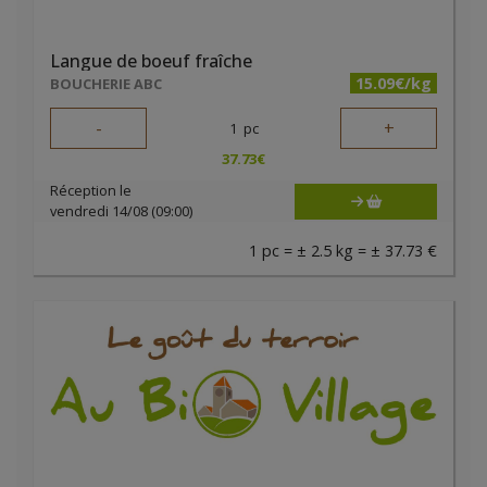
Langue de boeuf fraîche
15.09€/kg
BOUCHERIE ABC
-
+
1
pc
37.73
€
Réception le
vendredi 14/08 (09:00)
1 pc = ± 2.5 kg = ± 37.73 €