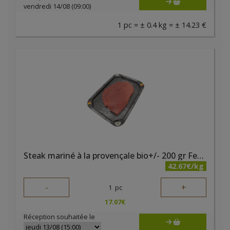
vendredi 14/08 (09:00)
1 pc = ± 0.4 kg = ± 14.23 €
Steak mariné à la provençale bio+/- 200 gr Ferme des Noyers
42.67€/kg
-
+
1
pc
17.07
€
Réception souhaitée le