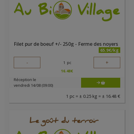
Filet pur de boeuf +/- 250g - Ferme des noyers
65.9€/kg
-
+
1
pc
16.48
€
Réception le
vendredi 14/08 (09:00)
1 pc = ± 0.25 kg = ± 16.48 €