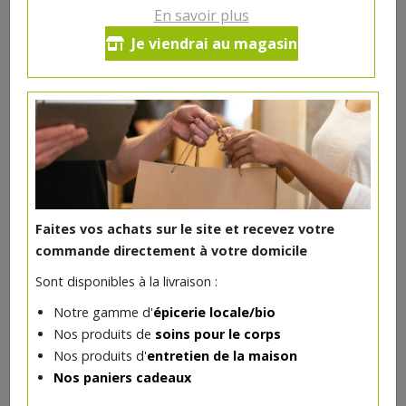
En savoir plus
Steak de boeuf (aloyau)
Je viendrai au magasin
*
29.21€/kg
-
+
1
pc
*
8.76
€
Réception le
vendredi 14/08 (09:00)
1 pc = ± 0.3 kg = ± 8.76 €
Faites vos achats sur le site et recevez votre
*
Prix indicatif.
+ infos
commande directement à votre domicile
Sont disponibles à la livraison :
Notre gamme d'
épicerie locale/bio
DANS LA MÊME CATÉGORIE ...
Nos produits de
soins pour le corps
Nos produits d'
entretien de la maison
Nos paniers cadeaux