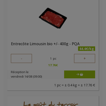
Entrecôte Limousin bio +/- 400g - PQA
44.4€/kg
-
+
1
pc
17.76
€
Réception le
vendredi 14/08 (09:00)
1 pc = ± 0.4 kg = ± 17.76 €