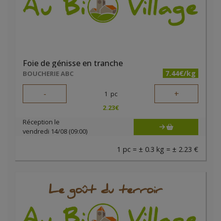
Foie de génisse en tranche
7.44€/kg
BOUCHERIE ABC
-
+
1
pc
2.23
€
Réception le
vendredi 14/08 (09:00)
1 pc = ± 0.3 kg = ± 2.23 €