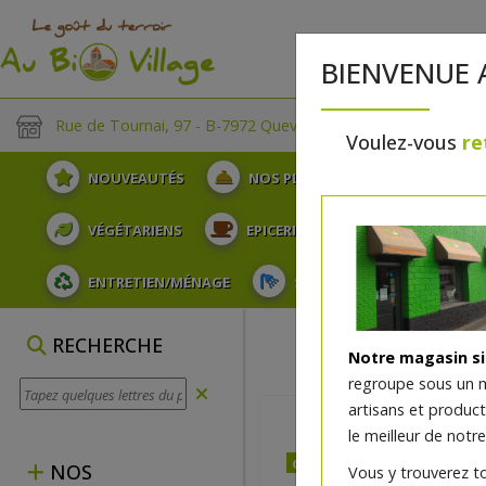
BIENVENUE 
Rue de Tournai, 97 - B-7972 Quevaucamps
Voulez-vous
re
NOUVEAUTÉS
NOS PLATEAUX
FRUITS
VÉGÉTARIENS
EPICERIE
PLATS TRAITEUR
ENTRETIEN/MÉNAGE
SOINS ET HYGIÈNE DU COR
RECHERCHE
Notre magasin s
regroupe sous un 
artisans et produc
le meilleur de notre
dès vendredi 14/08 (09:00
NOS
Vous y trouverez t