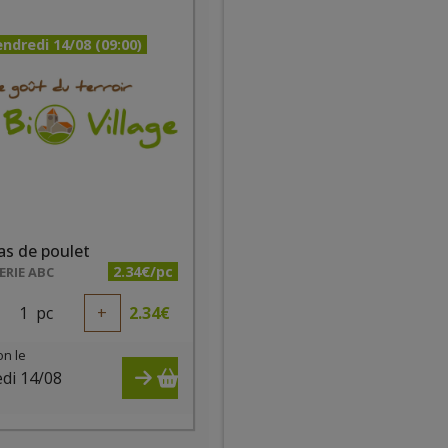
ndredi 14/08 (09:00)
as de poulet
2.34€/pc
RIE ABC
1
pc
+
2.34
€
on le
di 14/08
)