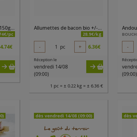
Allumettes Ardennaise 150gr - PQA
Allumettes de bacon bio +/-220gr - PQA
Andoui
74€/pc
28.9€/kg
BOUCHE
4.74
€
-
1
pc
+
6.36
€
-
Réception le
Récepti
vendredi 14/08
vendre
(09:00)
(09:00
1 pc = ± 0.22 kg = ± 6.36 €
0)
dès vendredi 14/08 (09:00)
dès ve