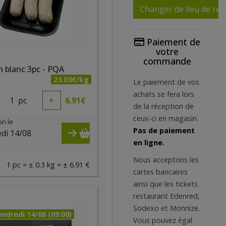
Changer de lieu de réc
Paiement de
votre
commande
 blanc 3pc - PQA
23.03€/kg
Le paiement de vos
achats se fera lors
1
pc
+
6.91
€
de la réception de
ceux-ci en magasin.
on le
Pas de paiement
di 14/08
en ligne.
)
Nous acceptons les
1 pc = ± 0.3 kg = ± 6.91 €
cartes bancaires
ainsi que les tickets
restaurant Edenred,
Sodexo et Monnize.
ndredi 14/08 (09:00)
Vous pouvez égal