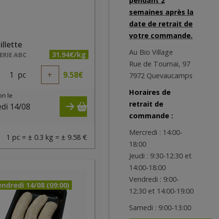
pendant 2
semaines après la
date de retrait de
votre commande.
llette
Au Bio Village
31.94€/kg
RIE ABC
Rue de Tournai, 97
1
pc
+
9.58
€
7972 Quevaucamps
Horaires de
on le
retrait de
di 14/08
commande :
)
Mercredi : 14:00-
1 pc = ± 0.3 kg = ± 9.58 €
18:00
Jeudi : 9:30-12:30 et
14:00-18:00
Vendredi : 9:00-
ndredi 14/08 (09:00)
12:30 et 14:00-19:00
Samedi : 9:00-13:00