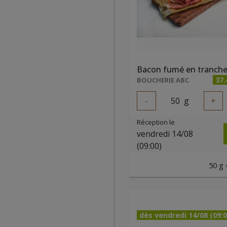
Bacon fumé en tranch
37
BOUCHERIE ABC
-
50
g
+
Réception le
vendredi 14/08
(09:00)
50 g 
dès vendredi 14/08 (09:0