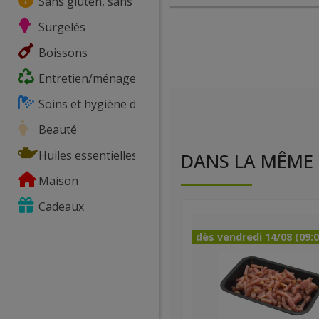
Sans gluten, sans lactose, ...
Surgelés
Boissons
Entretien/ménage
Soins et hygiène du corps
Beauté
Huiles essentielles
DANS LA MÊME 
Maison
Cadeaux
dès vendredi 14/08 (09:0