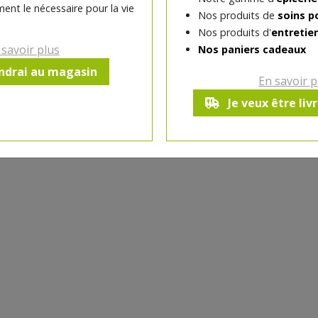
ent le nécessaire pour la vie
Nos produits de
soins p
-
0.2
kg
+
Nos produits d'
entretie
Réception le
 savoir plus
Nos paniers cadeaux
vendredi 14/08 (09:00)
endrai au magasin
En savoir p
Je veux être liv