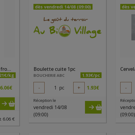
dès vendredi 14/08 (09:00)
dès ve
Boudins mixtes - curry, fromage, paprika (3 x 95 gr) bio PQA
Boulette cuite 1pc
.21€/kg
1.93€/pc
BOUCHERIE ABC
6.06
€
-
1
pc
+
1.93
€
-
Réception le
Récepti
vendredi 14/08
vendre
(09:00)
(09:00
± 6.06 €