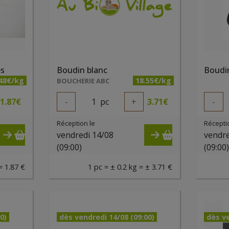
es
Boudin blanc
Boudin
.48€/kg
18.55€/kg
BOUCHERIE ABC
1.87
€
-
1
pc
+
3.71
€
-
Réception le
Récepti
vendredi 14/08
vendre
(09:00)
(09:00
= 1.87 €
1 pc = ± 0.2 kg = ± 3.71 €
0)
dès vendredi 14/08 (09:00)
dès ve