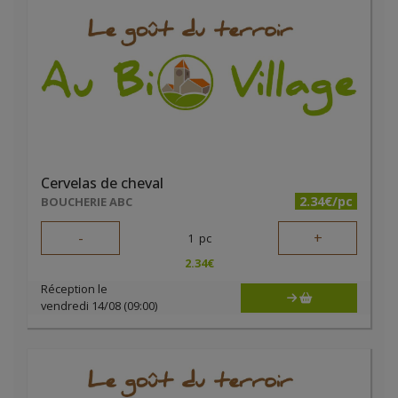
Cervelas de cheval
2.34€/pc
BOUCHERIE ABC
-
+
1
pc
2.34
€
Réception le
vendredi 14/08 (09:00)