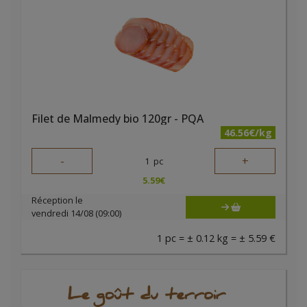
Filet de Malmedy bio 120gr - PQA
46.56€/kg
-
+
1
pc
5.59
€
Réception le
vendredi 14/08 (09:00)
1 pc = ± 0.12 kg = ± 5.59 €