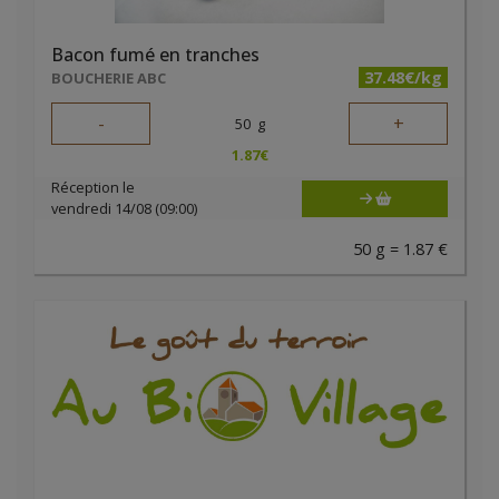
Bacon fumé en tranches
37.48€/kg
BOUCHERIE ABC
-
+
50
g
1.87
€
Réception le
vendredi 14/08 (09:00)
50 g = 1.87 €