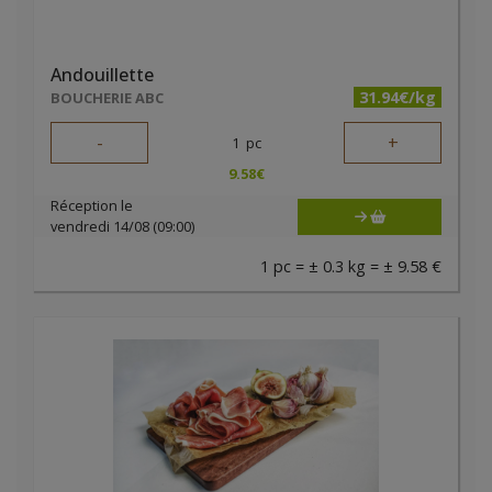
Andouillette
31.94€/kg
BOUCHERIE ABC
-
+
1
pc
9.58
€
Réception le
vendredi 14/08 (09:00)
1 pc = ± 0.3 kg = ± 9.58 €