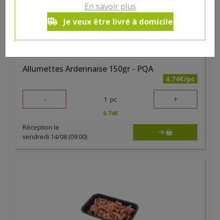
En savoir plus
Je veux être livré à domicile
Allumettes Ardennaise 150gr - PQA
4.74€/pc
-
+
1
pc
4.74
€
Réception le
vendredi 14/08 (09:00)