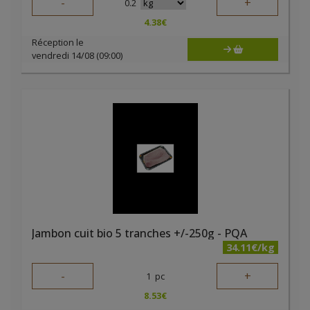
-
+
0.2
4.38
€
Réception le
vendredi 14/08 (09:00)
Jambon cuit bio 5 tranches +/-250g - PQA
34.11€/kg
-
+
1
pc
8.53
€