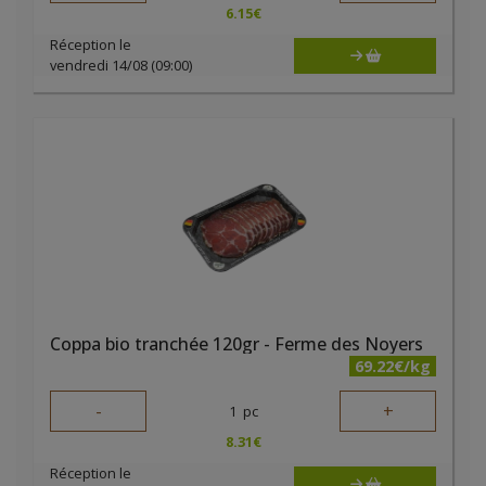
6.15
€
Réception le
vendredi 14/08 (09:00)
Coppa bio tranchée 120gr - Ferme des Noyers
69.22€/kg
-
+
1
pc
8.31
€
Réception le