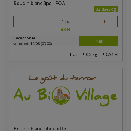
Boudin blanc 3pc - PQA
23.03€/kg
-
+
1
pc
6.91
€
Réception le
vendredi 14/08 (09:00)
1 pc = ± 0.3 kg = ± 6.91 €
Boudin blanc ciboulette