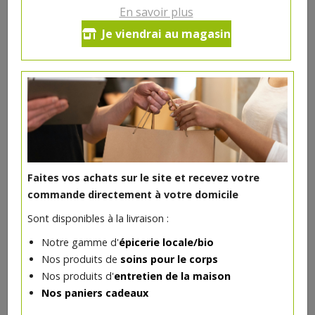
En savoir plus
Jambon de Bourgogne en
Je viendrai au magasin
tranches
34.73€/kg
-
+
0.2
kg
6.95
€
Réception le
vendredi 14/08 (09:00)
Faites vos achats sur le site et recevez votre
commande directement à votre domicile
Sont disponibles à la livraison :
DANS LA MÊME CATÉGORIE ...
Notre gamme d'
épicerie locale/bio
Nos produits de
soins pour le corps
Nos produits d'
entretien de la maison
Nos paniers cadeaux