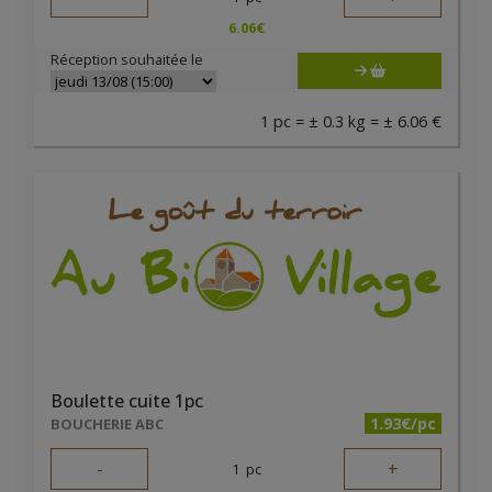
6.06
€
Réception souhaitée le
1 pc = ± 0.3 kg = ± 6.06 €
Boulette cuite 1pc
1.93€/pc
BOUCHERIE ABC
-
+
1
pc