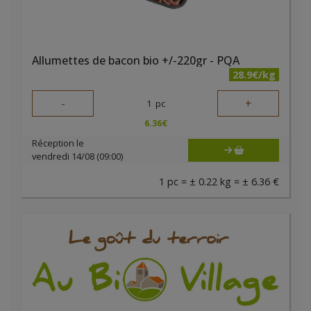
Allumettes de bacon bio +/-220gr - PQA
28.9€/kg
-
+
1
pc
6.36
€
Réception le
vendredi 14/08 (09:00)
1 pc = ± 0.22 kg = ± 6.36 €