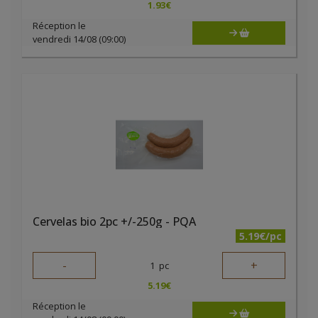
1.93
€
Réception le
vendredi 14/08 (09:00)
Cervelas bio 2pc +/-250g - PQA
5.19€/pc
-
+
1
pc
5.19
€
Réception le