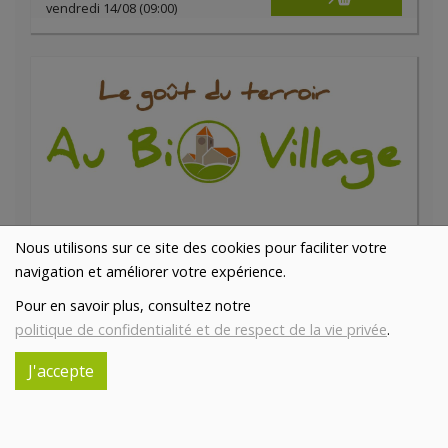
vendredi 14/08 (09:00)
Nous utilisons sur ce site des cookies pour faciliter votre
Jambon de Bayonne en tranches
navigation et améliorer votre expérience.
48.16€/kg
BOUCHERIE ABC
Pour en savoir plus, consultez notre
-
+
0.2
kg
politique de confidentialité et de respect de la vie privée
.
9.63
€
J'accepte
Réception le
vendredi 14/08 (09:00)