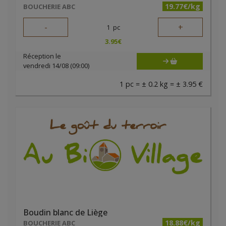
19.77€/kg
BOUCHERIE ABC
-
+
1
pc
3.95
€
Réception le
vendredi 14/08 (09:00)
1 pc = ± 0.2 kg = ± 3.95 €
Boudin blanc de Liège
18.88€/kg
BOUCHERIE ABC