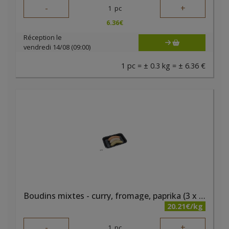
-
+
1
pc
6.36
€
Réception le
vendredi 14/08 (09:00)
1 pc = ± 0.3 kg = ± 6.36 €
Boudins mixtes - curry, fromage, paprika (3 x 95 gr) bio PQA
20.21€/kg
-
+
1
pc