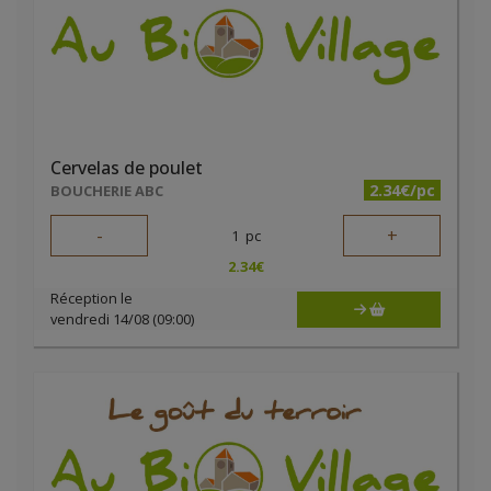
Cervelas de poulet
2.34€/pc
BOUCHERIE ABC
-
+
1
pc
2.34
€
Réception le
vendredi 14/08 (09:00)