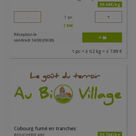
39.44€/kg
-
+
1
pc
7.89
€
Réception le
vendredi 14/08 (09:00)
1 pc = ± 0.2 kg = ± 7.89 €
Cobourg fumé en tranches
33.76€/kg
BOUCHERIE ABC