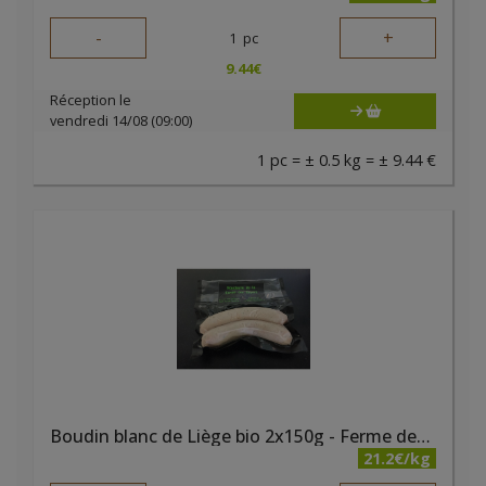
-
+
1
pc
9.44
€
Réception le
vendredi 14/08 (09:00)
1 pc = ± 0.5 kg = ± 9.44 €
Boudin blanc de Liège bio 2x150g - Ferme des Noyers
21.2€/kg