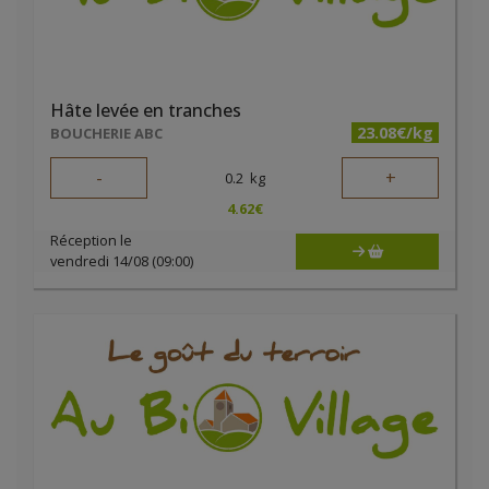
Hâte levée en tranches
23.08€/kg
BOUCHERIE ABC
-
+
0.2
kg
4.62
€
Réception le
vendredi 14/08 (09:00)