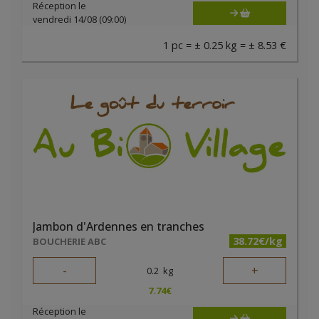
Réception le
vendredi 14/08 (09:00)
1 pc = ± 0.25 kg = ± 8.53 €
Jambon d'Ardennes en tranches
38.72€/kg
BOUCHERIE ABC
-
+
0.2
kg
7.74
€
Réception le