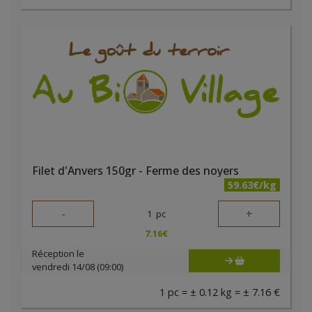
Filet d'Anvers 150gr - Ferme des noyers
59.63€/kg
-
+
1
pc
7.16
€
Réception le
vendredi 14/08 (09:00)
1 pc = ± 0.12 kg = ± 7.16 €