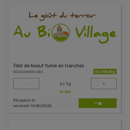
Filet de boeuf fumé en tranches
50.16€/kg
BOUCHERIE ABC
-
+
0.2
kg
10.03
€
Réception le
vendredi 14/08 (09:00)