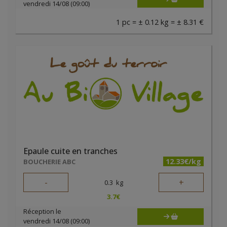
vendredi 14/08 (09:00)
1 pc = ± 0.12 kg = ± 8.31 €
Epaule cuite en tranches
12.33€/kg
BOUCHERIE ABC
-
+
0.3
kg
3.7
€
Réception le
vendredi 14/08 (09:00)