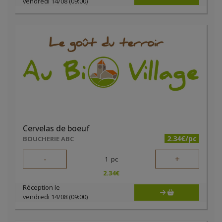
vendredi 14/08 (09:00)
Cervelas de boeuf
2.34€/pc
BOUCHERIE ABC
-
+
1
pc
2.34
€
Réception le
vendredi 14/08 (09:00)