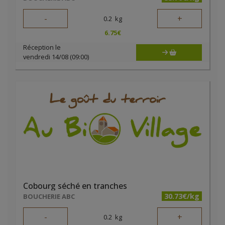
-
+
0.2
kg
6.75
€
Réception le
vendredi 14/08 (09:00)
Cobourg séché en tranches
30.73€/kg
BOUCHERIE ABC
-
+
0.2
kg