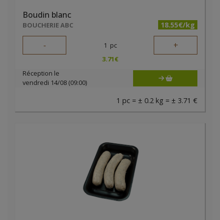
Boudin blanc
18.55€/kg
BOUCHERIE ABC
-
+
1
pc
3.71
€
Réception le
vendredi 14/08 (09:00)
1 pc = ± 0.2 kg = ± 3.71 €