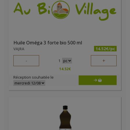
Huile Oméga 3 forte bio 500 ml
14.52€/pc
VAJRA
-
+
1
14.52
€
Réception souhaitée le