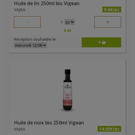
Huile de lin 250ml bio Vigean
9.6€/pc
VAJRA
-
+
1
9.6
€
Réception souhaitée le
Huile de noix bio 250ml Vigean
14.02€/pc
VAJRA