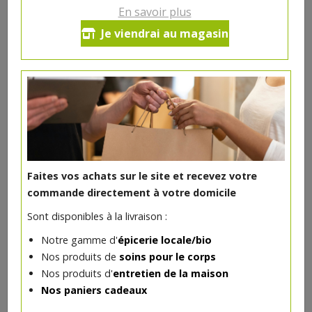
En savoir plus
Huile de sésame bio 50cl Vigean
Je viendrai au magasin
14.26€/pc
-
+
1
14.26
€
Réception souhaitée le
Faites vos achats sur le site et recevez votre
commande directement à votre domicile
DANS LA MÊME CATÉGORIE ...
Sont disponibles à la livraison :
Notre gamme d'
épicerie locale/bio
Nos produits de
soins pour le corps
Nos produits d'
entretien de la maison
Nos paniers cadeaux