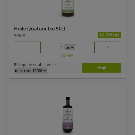
Huile Quatuor bio 50cl
12.75€/pc
VAJRA
-
+
1
12.75
€
Réception souhaitée le