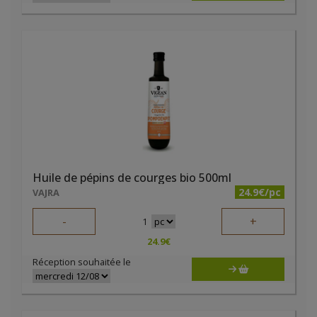
Huile de pépins de courges bio 500ml
24.9€/pc
VAJRA
-
+
1
24.9
€
Réception souhaitée le