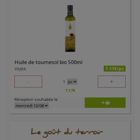
Huile de tournesol bio 500ml
7.17€/pc
VAJRA
-
+
1
7.17
€
Réception souhaitée le