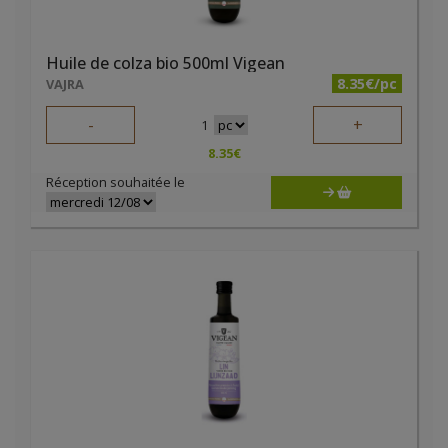
Huile de colza bio 500ml Vigean
8.35€/pc
VAJRA
-
+
1
8.35
€
Réception souhaitée le