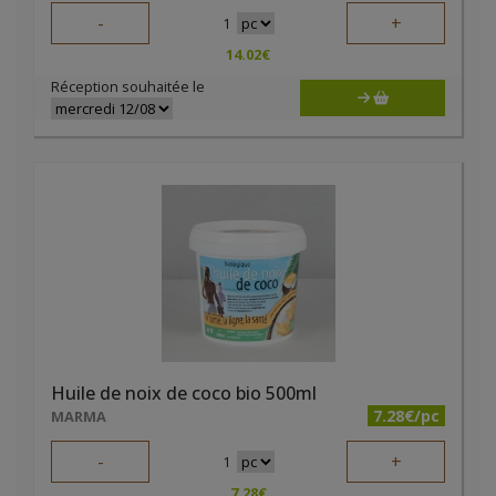
-
+
1
14.02
€
Réception souhaitée le
Huile de noix de coco bio 500ml
7.28€/pc
MARMA
-
+
1
7.28
€