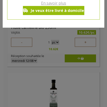
En savoir plus
Je veux être livré à domicile
Huile caméline bio 250ml
10.62€/pc
VAJRA
-
+
1
10.62
€
Réception souhaitée le