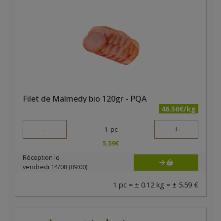
Filet de Malmedy bio 120gr - PQA
46.56€/kg
-
+
1
pc
5.59
€
Réception le
vendredi 14/08 (09:00)
1 pc = ± 0.12 kg = ± 5.59 €