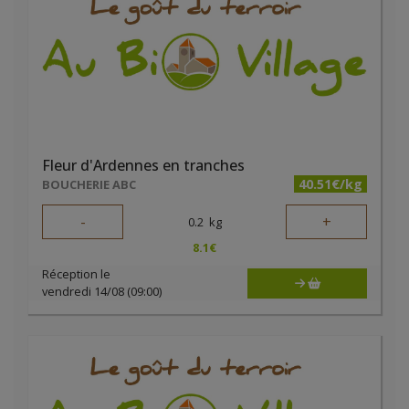
Fleur d'Ardennes en tranches
40.51€/kg
BOUCHERIE ABC
-
+
0.2
kg
8.1
€
Réception le
vendredi 14/08 (09:00)