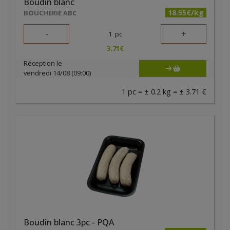
Boudin blanc
18.55€/kg
BOUCHERIE ABC
-
+
1
pc
3.71
€
Réception le
vendredi 14/08 (09:00)
1 pc = ± 0.2 kg = ± 3.71 €
Boudin blanc 3pc - PQA