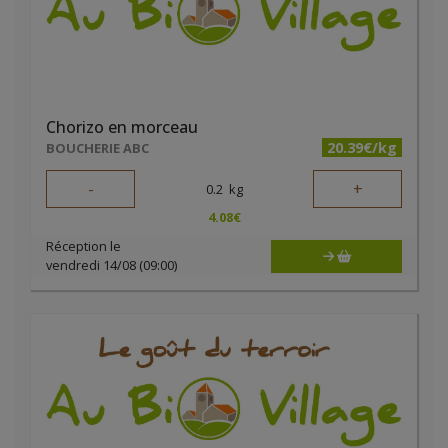
Chorizo en morceau
20.39€/kg
BOUCHERIE ABC
-
+
0.2
kg
4.08
€
Réception le
vendredi 14/08 (09:00)