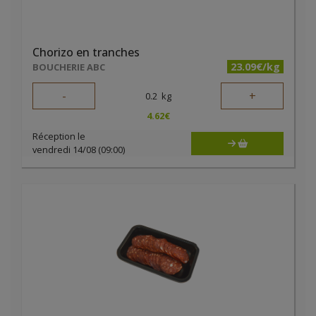
Chorizo en tranches
23.09€/kg
BOUCHERIE ABC
-
+
0.2
kg
4.62
€
Réception le
vendredi 14/08 (09:00)