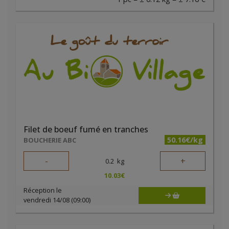
Filet de boeuf fumé en tranches
50.16€/kg
BOUCHERIE ABC
-
+
0.2
kg
10.03
€
Réception le
vendredi 14/08 (09:00)