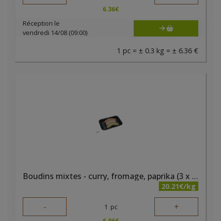
6.36
€
Réception le
vendredi 14/08 (09:00)
1 pc = ± 0.3 kg = ± 6.36 €
Boudins mixtes - curry, fromage, paprika (3 x 95 gr) bio PQA
20.21€/kg
-
+
1
pc
6.06
€