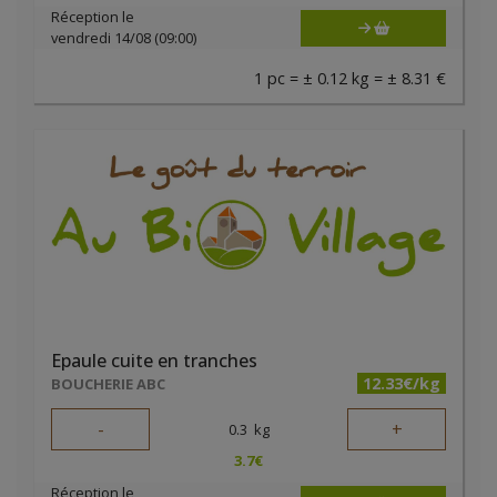
Réception le
vendredi 14/08 (09:00)
1 pc = ± 0.12 kg = ± 8.31 €
Epaule cuite en tranches
12.33€/kg
BOUCHERIE ABC
-
+
0.3
kg
3.7
€
Réception le