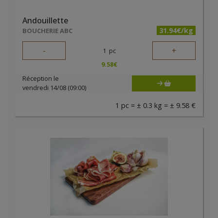
Andouillette
31.94€/kg
BOUCHERIE ABC
-
+
1
pc
9.58
€
Réception le
vendredi 14/08 (09:00)
1 pc = ± 0.3 kg = ± 9.58 €