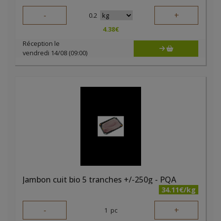
-
+
0.2
4.38
€
Réception le
vendredi 14/08 (09:00)
Jambon cuit bio 5 tranches +/-250g - PQA
34.11€/kg
-
+
1
pc