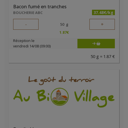
Bacon fumé en tranches
37.48€/kg
BOUCHERIE ABC
-
+
50
g
1.87
€
Réception le
vendredi 14/08 (09:00)
50 g = 1.87 €