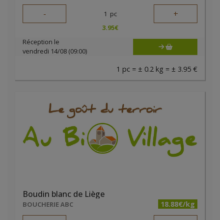
-
+
1
pc
3.95
€
Réception le
vendredi 14/08 (09:00)
1 pc = ± 0.2 kg = ± 3.95 €
Boudin blanc de Liège
18.88€/kg
BOUCHERIE ABC