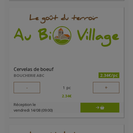
Cervelas de boeuf
2.34€/pc
BOUCHERIE ABC
-
+
1
pc
2.34
€
Réception le
vendredi 14/08 (09:00)