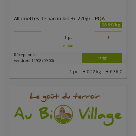
Allumettes de bacon bio +/-220gr - PQA
28.9€/kg
-
+
1
pc
6.36
€
Réception le
vendredi 14/08 (09:00)
1 pc = ± 0.22 kg = ± 6.36 €