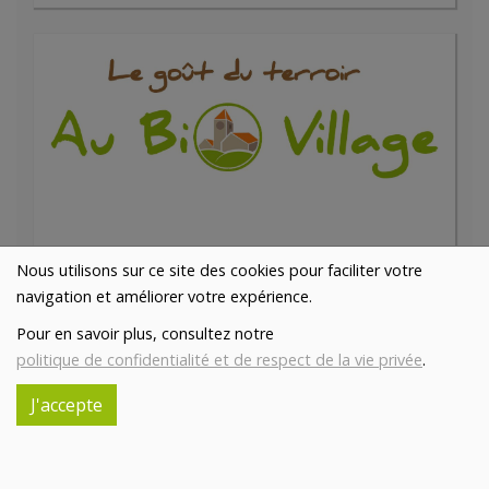
Jambon de Bourgogne en tranches
Nous utilisons sur ce site des cookies pour faciliter votre
34.73€/kg
BOUCHERIE ABC
navigation et améliorer votre expérience.
-
+
0.2
kg
Pour en savoir plus, consultez notre
politique de confidentialité et de respect de la vie privée
6.95
€
.
Réception le
J'accepte
vendredi 14/08 (09:00)