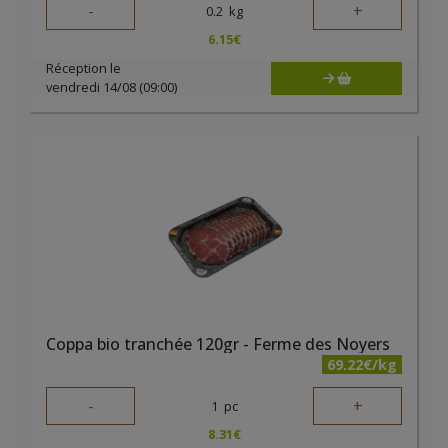
-
+
0.2
kg
6.15
€
Réception le
vendredi 14/08 (09:00)
Coppa bio tranchée 120gr - Ferme des Noyers
69.22€/kg
-
+
1
pc
8.31
€