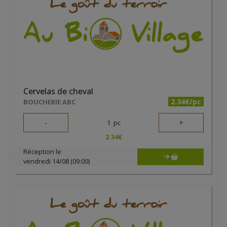
Cervelas de cheval
2.34€/pc
BOUCHERIE ABC
-
+
1
pc
2.34
€
Réception le
vendredi 14/08 (09:00)