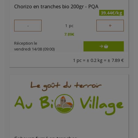
Chorizo en tranches bio 200gr - PQA
39.44€/kg
-
+
1
pc
7.89
€
Réception le
vendredi 14/08 (09:00)
1 pc = ± 0.2 kg = ± 7.89 €