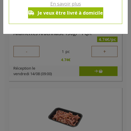
En savoir plus
Je veux être livré à domicile
Allumettes Ardennaise 150gr - PQA
4.74€/pc
-
+
1
pc
4.74
€
Réception le
vendredi 14/08 (09:00)