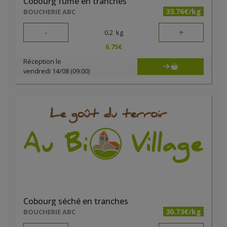
Cobourg fumé en tranches
33.76€/kg
BOUCHERIE ABC
-
+
0.2
kg
6.75
€
Réception le
vendredi 14/08 (09:00)
Cobourg séché en tranches
30.73€/kg
BOUCHERIE ABC