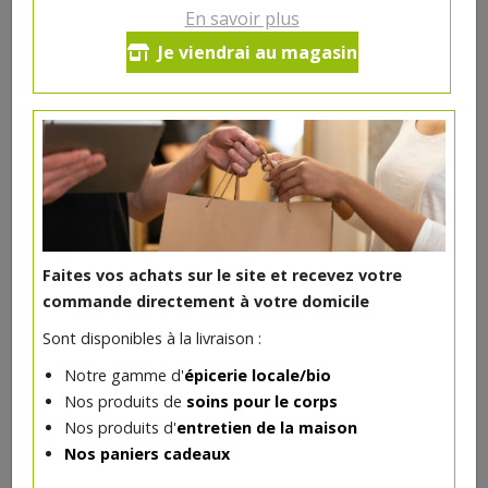
En savoir plus
Cervelas de poulet
Je viendrai au magasin
2.34€/pc
-
+
1
pc
2.34
€
Réception le
vendredi 14/08 (09:00)
Faites vos achats sur le site et recevez votre
commande directement à votre domicile
DANS LA MÊME CATÉGORIE ...
Sont disponibles à la livraison :
Notre gamme d'
épicerie locale/bio
Nos produits de
soins pour le corps
Nos produits d'
entretien de la maison
Nos paniers cadeaux