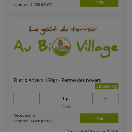
vendredi 14/08 (09:00)
Filet d'Anvers 150gr - Ferme des noyers
59.63€/kg
-
+
1
pc
7.16
€
Réception le
vendredi 14/08 (09:00)
1 pc = ± 0.12 kg = ± 7.16 €