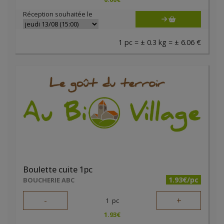
Réception souhaitée le
1 pc = ± 0.3 kg = ± 6.06 €
Boulette cuite 1pc
1.93€/pc
BOUCHERIE ABC
-
+
1
pc
1.93
€