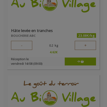
Hâte levée en tranches
23.08€/kg
BOUCHERIE ABC
-
+
0.2
kg
4.62
€
Réception le
vendredi 14/08 (09:00)