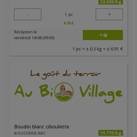
23.03€/kg
-
+
1
pc
6.91
€
Réception le
vendredi 14/08 (09:00)
1 pc = ± 0.3 kg = ± 6.91 €
Boudin blanc ciboulette
19.77€/kg
BOUCHERIE ABC