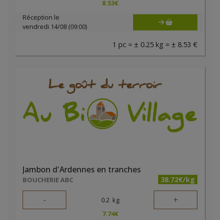
8.53
€
Réception le
vendredi 14/08 (09:00)
1 pc = ± 0.25 kg = ± 8.53 €
Jambon d'Ardennes en tranches
38.72€/kg
BOUCHERIE ABC
-
+
0.2
kg
7.74
€