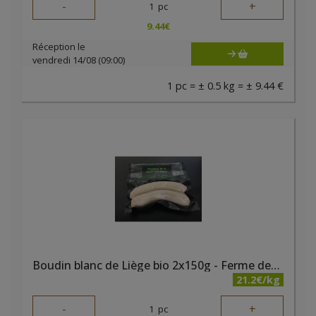
-
+
1
pc
9.44
€
Réception le
vendredi 14/08 (09:00)
1 pc = ± 0.5 kg = ± 9.44 €
Boudin blanc de Liège bio 2x150g - Ferme des Noyers
21.2€/kg
-
+
1
pc