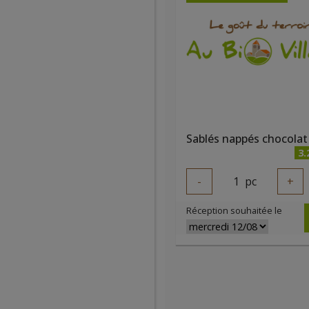
3.
-
1
pc
+
Réception souhaitée le