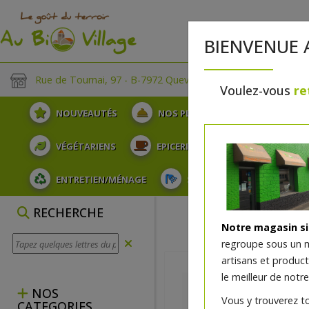
BIENVENUE 
Rue de Tournai, 97 - B-7972 Quevaucamps
Voulez-vous
re
NOUVEAUTÉS
NOS PLATEAUX
FRUITS
VÉGÉTARIENS
EPICERIE
PLATS TRAITEUR
ENTRETIEN/MÉNAGE
SOINS ET HYGIÈNE DU COR
RECHERCHE
Notre magasin s
regroupe sous un 
artisans et produc
le meilleur de notre
NOS
Vous y trouverez t
CATEGORIES