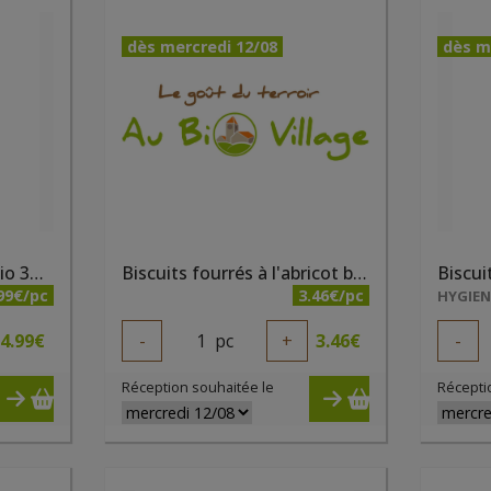
dès mercredi 12/08
dès m
Biscuits choco Bisson bio 300g
Biscuits fourrés à l'abricot bio 150g Elibio
99€/pc
3.46€/pc
HYGIE
4.99
€
-
1
pc
+
3.46
€
-
Réception souhaitée le
Récepti