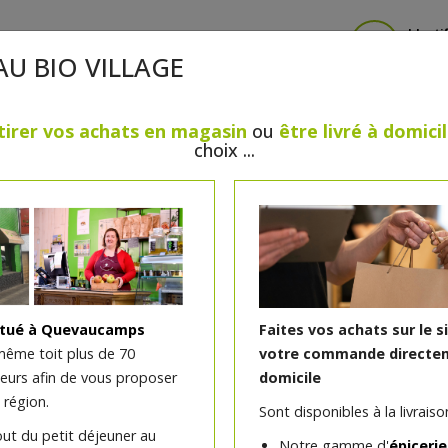
Identi
AU BIO VILLAGE
tirer vos achats en magasin
ou
être livré à domici
choix ...
CRÈMERIE
FROMAGES
VIANDES & VOLAILLES
BOULANGERIE / PÂTISSERIE
SANS GLUTEN, SANS LAC
PS
BEAUTÉ
HUILES ESSENTIELLES
MAISON
itué à Quevaucamps
Faites vos achats sur le s
même toit plus de 70
votre commande directem
teurs afin de vous proposer
domicile
Twibio fraise bio 150g
 région.
Sont disponibles à la livraison
out du petit déjeuner au
Avec sirop de blé et sucre de canne
Notre gamme d'
épicerie