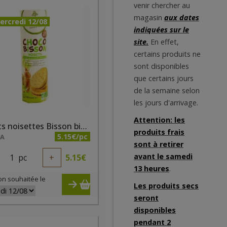
venir chercher au
magasin
aux dates
ercredi 12/08
indiquées sur le
site.
En effet,
certains produits ne
sont disponibles
que certains jours
de la semaine selon
les jours d'arrivage.
Attention: les
Biscuits noisettes Bisson bio 300g
produits frais
5.15€/pc
NA
sont à retirer
avant le samedi
1
pc
+
5.15
€
13 heures
.
on souhaitée le
Les produits secs
seront
disponibles
pendant 2