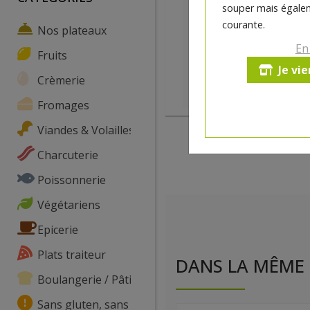
souper mais égalem
courante.
Nos plateaux
En
Fruits
Je vi
Crèmerie
Fromages
Viandes & Volailles
Charcuterie
Poissonnerie
Végétariens
Epicerie
Plats traiteur
DANS LA MÊME 
Boulangerie / Pâtisserie
Sans gluten, sans lactose, ...