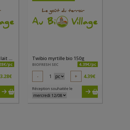
Sablés nappés chocolat lait bio 4 x 4pc 160g Elibio
Twibio myrtille bio 150g
28€/pc
4.39€/pc
BIOFRESH SEC
3.28
€
-
1
+
4.39
€
Réception souhaitée le