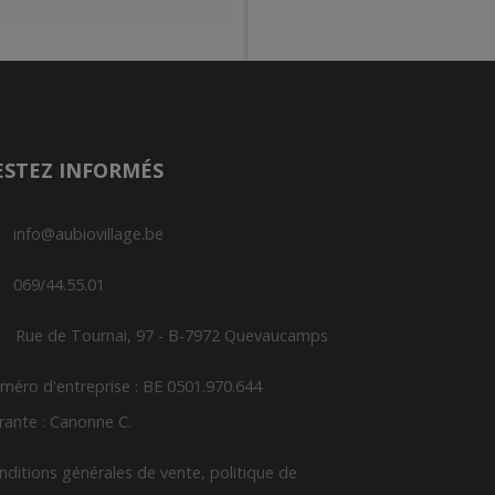
ESTEZ INFORMÉS
info@aubiovillage.be
069/44.55.01
Rue de Tournai, 97 - B-7972 Quevaucamps
méro d'entreprise : BE 0501.970.644
rante : Canonne C.
nditions générales de vente, politique de