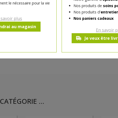
ent le nécessaire pour la vie
Nos produits de
soins p
Nos produits d'
entretie
 savoir plus
Nos paniers cadeaux
Ce produit est indisponible pour 
endrai au magasin
En savoir p
Je veux être liv
CATÉGORIE ...