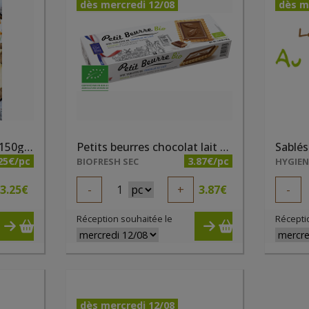
dès mercredi 12/08
dès m
Petit beurre bio nature 150g Bisson
Petits beurres chocolat lait bio 150g
25€/pc
3.87€/pc
BIOFRESH SEC
HYGIE
3.25
€
-
1
+
3.87
€
-
Réception souhaitée le
Récepti
dès mercredi 12/08