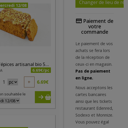
Changer de lieu de réc
ercredi 12/08
Paiement de
votre
commande
Le paiement de vos
achats se fera lors
de la réception de
Pain d'épices artisanal bio 500g Hygiena
ceux-ci en magasin.
6.69€/pc
NA
Pas de paiement
en ligne.
1
+
6.69
€
Nous acceptons les
on souhaitée le
cartes bancaires
ainsi que les tickets
restaurant Edenred,
Sodexo et Monnize.
Vous pouvez égal