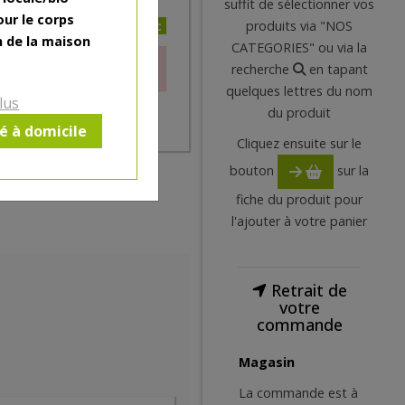
suffit de sélectionner vos
our le corps
3.61€/pc
produits via "NOS
n de la maison
CATEGORIES" ou via la
le moment.
recherche
en tapant
quelques lettres du nom
lus
du produit
ré à domicile
Cliquez ensuite sur le
bouton
sur la
fiche du produit pour
l'ajouter à votre panier
Retrait de
votre
commande
Magasin
La commande est à