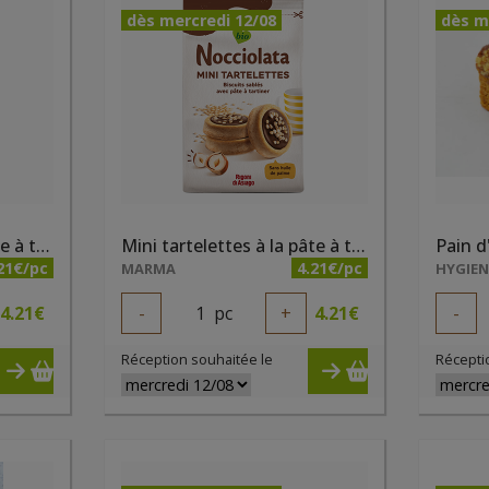
dès mercredi 12/08
dès m
Mini tartelettes à la pâte à tartiner bianca Nocciolata et quinoa soufflé bio 250g
Mini tartelettes à la pâte à tartiner cacao Nocciolata et quinoa soufflé bio 250g
21€/pc
4.21€/pc
MARMA
HYGIE
4.21
€
-
1
pc
+
4.21
€
-
Réception souhaitée le
Récepti