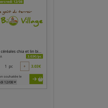
ercredi 12/08
Sablés céréales chia et lin bio 200g Bisson
3.03€/pc
NA
1
pc
+
3.03
€
on souhaitée le