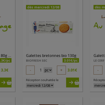
dès mercredi 12/08
dès m
Galettes barquette de 180g - Galettes de Violette
Galettes bretonnes bio 130g
.3€/pc
3.01€/pc
BIOFRESH SEC
LE CERF
3.3
€
-
1
+
3.01
€
-
Réception souhaitée le
Récepti