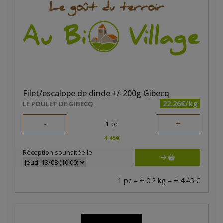
Filet/escalope de dinde +/-200g Gibecq
22.26€/kg
LE POULET DE GIBECQ
-
+
1
pc
4.45
€
Réception souhaitée le
1 pc = ± 0.2 kg = ± 4.45 €