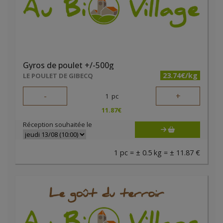
Gyros de poulet +/-500g
23.74€/kg
LE POULET DE GIBECQ
-
+
1
pc
11.87
€
Réception souhaitée le
1 pc = ± 0.5 kg = ± 11.87 €