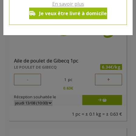
En savoir plus
Je veux être livré à domicile
Aile de poulet de Gibecq 1pc
6.34€/kg
LE POULET DE GIBECQ
-
+
1
pc
0.63
€
Réception souhaitée le
1 pc = ± 0.1 kg = ± 0.63 €