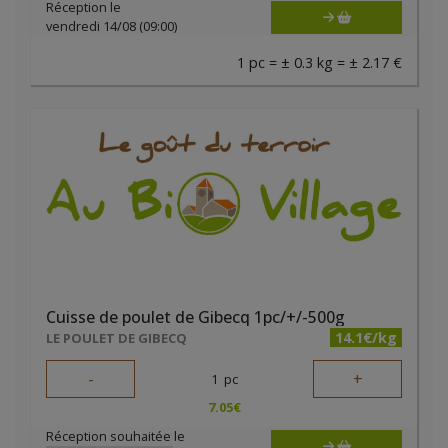
Réception le
vendredi 14/08 (09:00)
1 pc = ± 0.3 kg = ± 2.17 €
Cuisse de poulet de Gibecq 1pc/+/-500g
14.1€/kg
LE POULET DE GIBECQ
-
+
1
pc
7.05
€
Réception souhaitée le