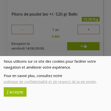
Pilons de poulet bio +/- 520 gr Belki
13.2€/kg
-
+
1
pc
6.86
€
Réception le
vendredi 14/08 (09:00)
1 pc = ± 0.52 kg = ± 6.86 €
Nous utilisons sur ce site des cookies pour faciliter votre
navigation et améliorer votre expérience.
Pour en savoir plus, consultez notre
politique de confidentialité et de respect de la vie privée
.
J'accepte