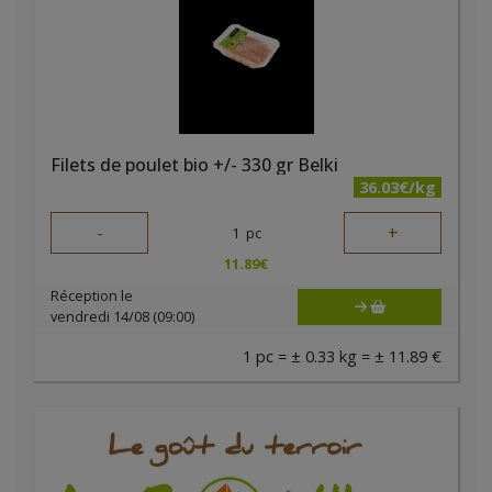
Filets de poulet bio +/- 330 gr Belki
36.03€/kg
-
+
1
pc
11.89
€
Réception le
vendredi 14/08 (09:00)
1 pc = ± 0.33 kg = ± 11.89 €