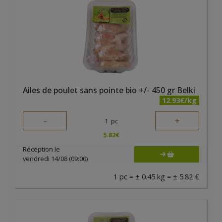
Ailes de poulet sans pointe bio +/- 450 gr Belki
12.93€/kg
-
+
1
pc
5.82
€
Réception le
vendredi 14/08 (09:00)
1 pc = ± 0.45 kg = ± 5.82 €