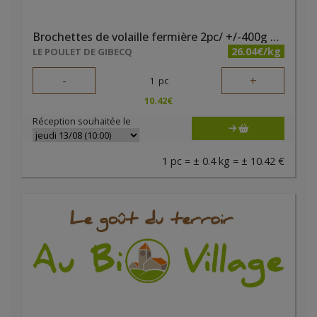
Brochettes de volaille fermière 2pc/ +/-400g Gibecq
26.04€/kg
LE POULET DE GIBECQ
-
+
1
pc
10.42
€
Réception souhaitée le
1 pc = ± 0.4 kg = ± 10.42 €