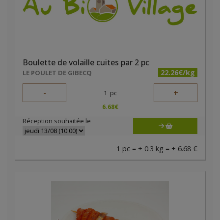
Boulette de volaille cuites par 2 pc
22.26€/kg
LE POULET DE GIBECQ
-
+
1
pc
6.68
€
Réception souhaitée le
1 pc = ± 0.3 kg = ± 6.68 €