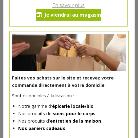
En savoir plus
Brochettes de poulet marinées
Je viendrai au magasin
(paquet de 2 pièces) - Boucherie
ABC
14.47€/kg
-
+
1
paquet
5.21
€
Réception le
vendredi 14/08 (09:00)
Faites vos achats sur le site et recevez votre
1 paquet = ± 0.36 kg = ± 5.21 €
commande directement à votre domicile
Sont disponibles à la livraison :
Notre gamme d'
épicerie locale/bio
Nos produits de
soins pour le corps
DANS LA MÊME CATÉGORIE ...
Nos produits d'
entretien de la maison
Nos paniers cadeaux