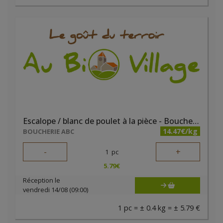
Escalope / blanc de poulet à la pièce - Boucherie ABC
14.47€/kg
BOUCHERIE ABC
-
+
1
pc
5.79
€
Réception le
vendredi 14/08 (09:00)
1 pc = ± 0.4 kg = ± 5.79 €