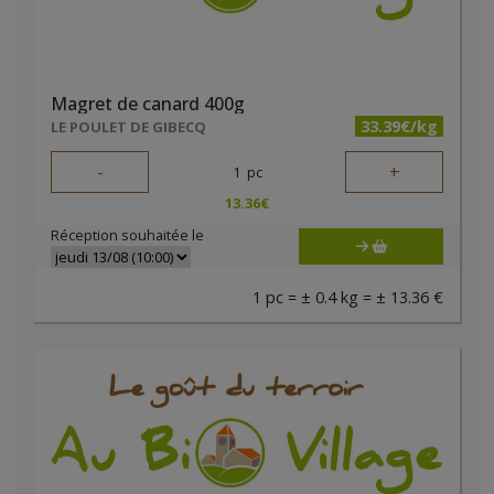
Magret de canard 400g
33.39€/kg
LE POULET DE GIBECQ
-
+
1
pc
13.36
€
Réception souhaitée le
1 pc = ± 0.4 kg = ± 13.36 €