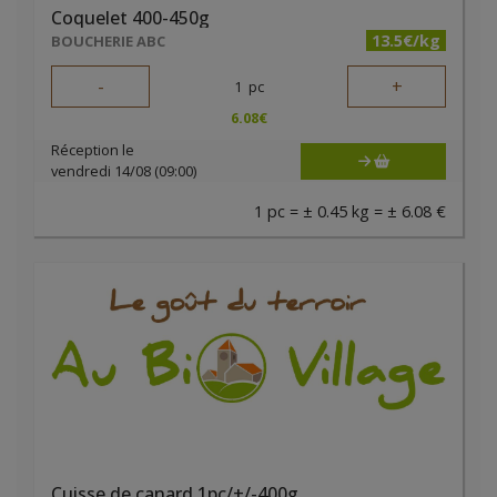
Coquelet 400-450g
13.5€/kg
BOUCHERIE ABC
-
+
1
pc
6.08
€
Réception le
vendredi 14/08 (09:00)
1 pc = ± 0.45 kg = ± 6.08 €
Cuisse de canard 1pc/+/-400g