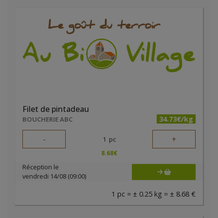
Filet de pintadeau
34.73€/kg
BOUCHERIE ABC
-
+
1
pc
8.68
€
Réception le
vendredi 14/08 (09:00)
1 pc = ± 0.25 kg = ± 8.68 €