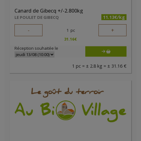
Canard de Gibecq +/-2.800kg
11.13€/kg
LE POULET DE GIBECQ
-
+
1
pc
31.16
€
Réception souhaitée le
1 pc = ± 2.8 kg = ± 31.16 €