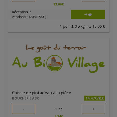
13.06
€
Réception le
vendredi 14/08 (09:00)
1 pc = ± 0.5 kg = ± 13.06 €
Cuisse de pintadeau à la pièce
14.47€/kg
BOUCHERIE ABC
-
+
1
pc
4.34
€