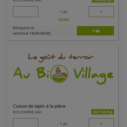
BOUCHERIE ABC
-
+
1
pc
16.89
€
Réception le
vendredi 14/08 (09:00)
Cuisse de lapin à la pièce
26.11€/kg
BOUCHERIE ABC
-
+
1
pc