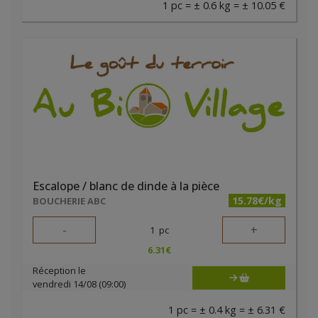
1 pc = ± 0.6 kg = ± 10.05 €
Escalope / blanc de dinde à la pièce
15.78€/kg
BOUCHERIE ABC
-
+
1
pc
6.31
€
Réception le
vendredi 14/08 (09:00)
1 pc = ± 0.4 kg = ± 6.31 €