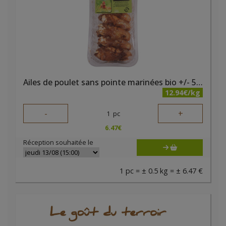
Ailes de poulet sans pointe marinées bio +/- 500 gr Belki
12.94€/kg
-
+
1
pc
6.47
€
Réception souhaitée le
1 pc = ± 0.5 kg = ± 6.47 €