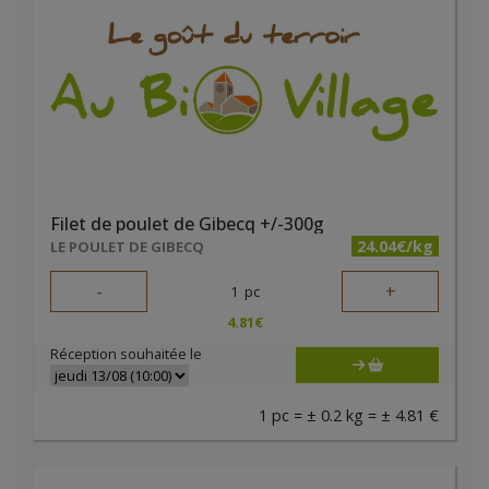
Filet de poulet de Gibecq +/-300g
24.04€/kg
LE POULET DE GIBECQ
-
+
1
pc
4.81
€
Réception souhaitée le
1 pc = ± 0.2 kg = ± 4.81 €