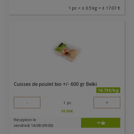
1 pc = ± 0.5 kg = ± 17.07 €
Cuisses de poulet bio +/- 600 gr Belki
16.75€/kg
-
+
1
pc
10.05
€
Réception le
vendredi 14/08 (09:00)