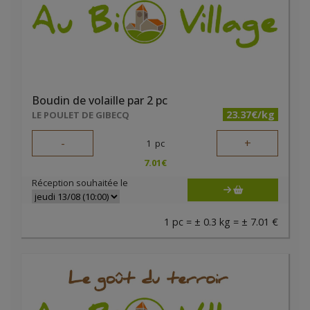
Boudin de volaille par 2 pc
23.37€/kg
LE POULET DE GIBECQ
-
+
1
pc
7.01
€
Réception souhaitée le
1 pc = ± 0.3 kg = ± 7.01 €