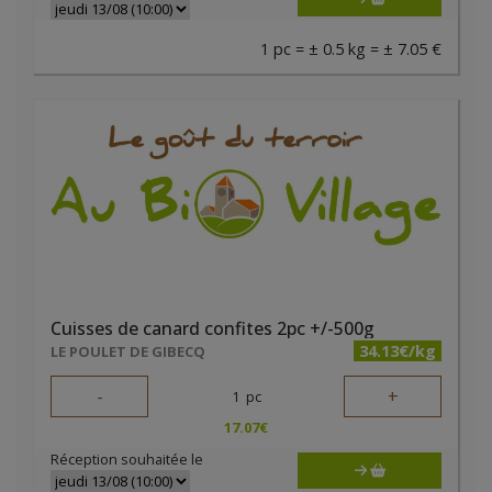
1 pc = ± 0.5 kg = ± 7.05 €
Cuisses de canard confites 2pc +/-500g
34.13€/kg
LE POULET DE GIBECQ
-
+
1
pc
17.07
€
Réception souhaitée le