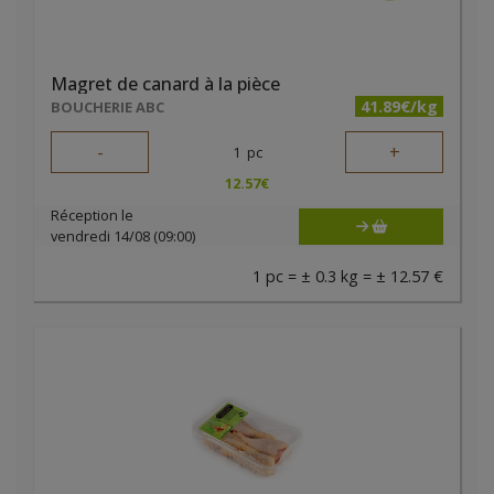
Magret de canard à la pièce
41.89€/kg
BOUCHERIE ABC
-
+
1
pc
12.57
€
Réception le
vendredi 14/08 (09:00)
1 pc = ± 0.3 kg = ± 12.57 €