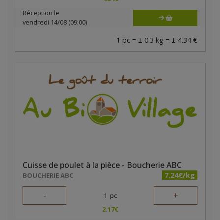
Réception le
vendredi 14/08 (09:00)
1 pc = ± 0.3 kg = ± 4.34 €
Cuisse de poulet à la pièce - Boucherie ABC
7.24€/kg
BOUCHERIE ABC
-
+
1
pc
2.17
€