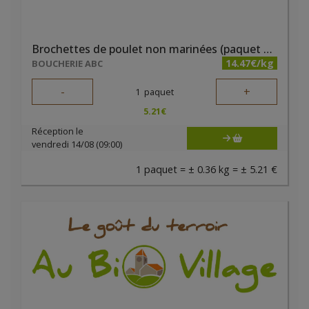
Brochettes de poulet non marinées (paquet de 2 pièces) - Boucherie ABC
14.47€/kg
BOUCHERIE ABC
-
+
1
paquet
5.21
€
Réception le
vendredi 14/08 (09:00)
1 paquet = ± 0.36 kg = ± 5.21 €