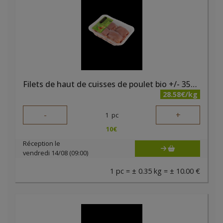
Filets de haut de cuisses de poulet bio +/- 350 gr Kari
28.58€/kg
-
+
1
pc
10
€
Réception le
vendredi 14/08 (09:00)
1 pc = ± 0.35 kg = ± 10.00 €