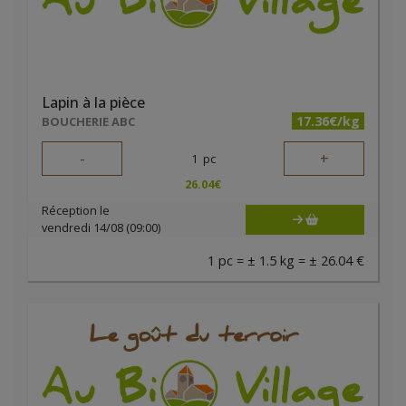
Lapin à la pièce
17.36€/kg
BOUCHERIE ABC
-
+
1
pc
26.04
€
Réception le
vendredi 14/08 (09:00)
1 pc = ± 1.5 kg = ± 26.04 €