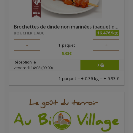
Brochettes de dinde non marinées (paquet de 2 pièces)
16.47€/kg
BOUCHERIE ABC
-
+
1
paquet
5.93
€
Réception le
vendredi 14/08 (09:00)
1 paquet = ± 0.36 kg = ± 5.93 €