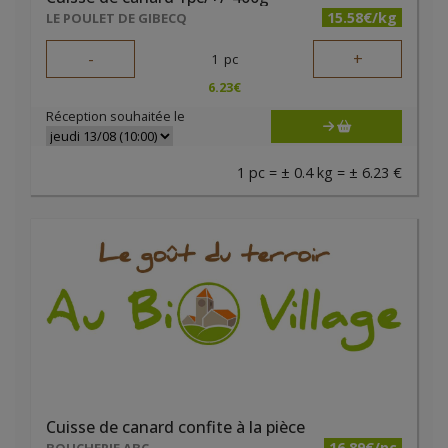
15.58€/kg
LE POULET DE GIBECQ
-
+
1
pc
6.23
€
Réception souhaitée le
1 pc = ± 0.4 kg = ± 6.23 €
Cuisse de canard confite à la pièce
16.89€/pc