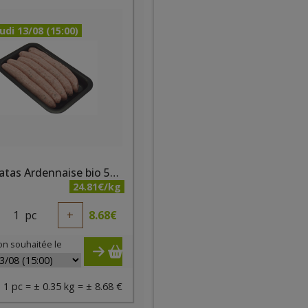
udi 13/08 (15:00)
Chipolatas Ardennaise bio 5pc/350g - PQA
24.81€/kg
1
pc
+
8.68
€
on souhaitée le
1 pc = ± 0.35 kg = ± 8.68 €