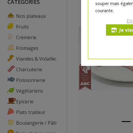
CATEGORIES
souper mais égalem
courante.
Nos plateaux
En
Fruits
Je vi
Crèmerie
Fromages
Viandes & Volailles
Charcuterie
Poissonnerie
Végétariens
Epicerie
Plats traiteur
Boulangerie / Pâtisserie