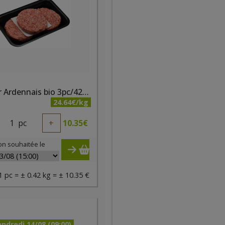
Burger Ardennais bio 3pc/420g - PQA
24.64€/kg
1
pc
+
10.35
€
on souhaitée le
1 pc = ± 0.42 kg = ± 10.35 €
ndredi 14/08 (09:00)