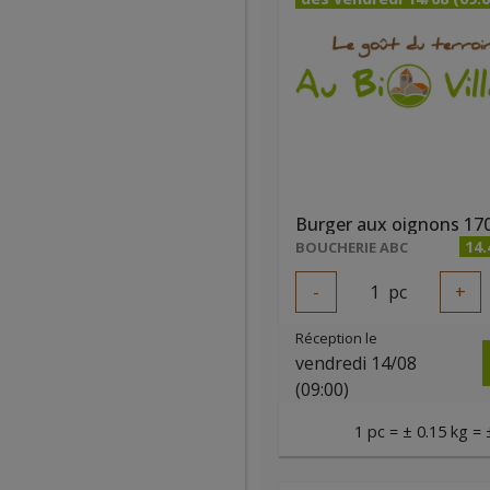
Burger aux oignons 17
14
BOUCHERIE ABC
-
1
pc
+
Réception le
vendredi 14/08
(09:00)
1 pc = ± 0.15 kg = 