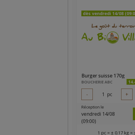
dès vendredi 14/08 (09:0
Burger suisse 170g
14
BOUCHERIE ABC
-
1
pc
+
Réception le
vendredi 14/08
(09:00)
1 pc = ± 0.17 kg = 