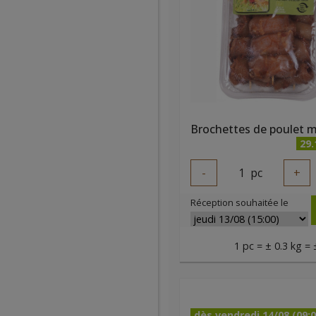
29
-
1
pc
+
Réception souhaitée le
1 pc = ± 0.3 kg = 
dès vendredi 14/08 (09:0