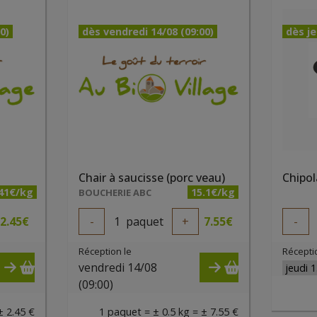
0)
dès vendredi 14/08 (09:00)
dès je
Chair à saucisse (porc veau)
.41€/kg
15.1€/kg
BOUCHERIE ABC
2.45
€
-
1
paquet
+
7.55
€
-
Réception le
Récepti
vendredi 14/08
(09:00)
± 2.45 €
1 paquet = ± 0.5 kg = ± 7.55 €