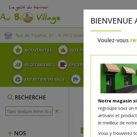
BIENVENUE 
Rue de Tournai, 97 - B-7972 Quevaucamps
Voulez-vous
re
NOUVEAUTÉS
NOS PLATEAUX
FRUITS
VÉGÉTARIENS
EPICERIE
PLATS TRAITEUR
ENTRETIEN/MÉNAGE
SOINS ET HYGIÈNE DU COR
RECHERCHE
Notre magasin s
regroupe sous un 
artisans et produc
le meilleur de notre
dès vendredi 14/08 (09:00
NOS
Vous y trouverez t