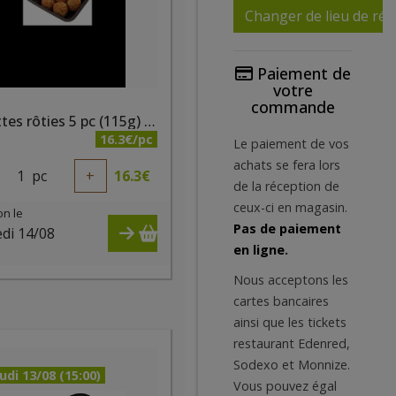
Changer de lieu de réc
Paiement de
votre
commande
Boulettes rôties 5 pc (115g) bio - PQA
16.3€/pc
Le paiement de vos
achats se fera lors
1
pc
+
16.3
€
de la réception de
ceux-ci en magasin.
on le
Pas de paiement
di 14/08
en ligne.
)
Nous acceptons les
cartes bancaires
ainsi que les tickets
restaurant Edenred,
Sodexo et Monnize.
udi 13/08 (15:00)
Vous pouvez égal