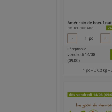
Américain de boeuf nat
24
BOUCHERIE ABC
-
1
pc
+
Réception le
vendredi 14/08
(09:00)
1 pc = ± 0.2 kg = 
dès vendredi 14/08 (09:0