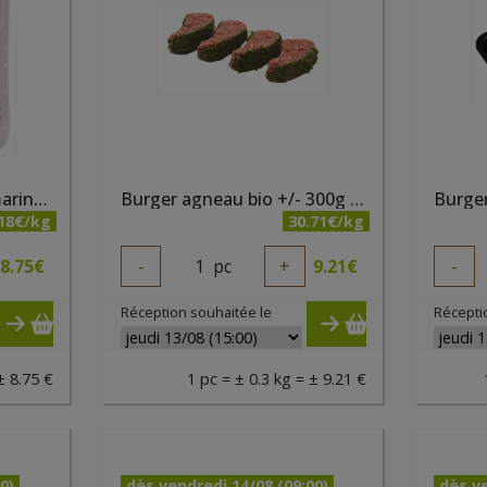
Brochettes de poulet marinées bio 300g Belki
Burger agneau bio +/- 300g - PQA
.18€/kg
30.71€/kg
8.75
€
-
1
pc
+
9.21
€
-
Réception souhaitée le
Récepti
± 8.75 €
1 pc = ± 0.3 kg = ± 9.21 €
0)
dès vendredi 14/08 (09:00)
dès ve