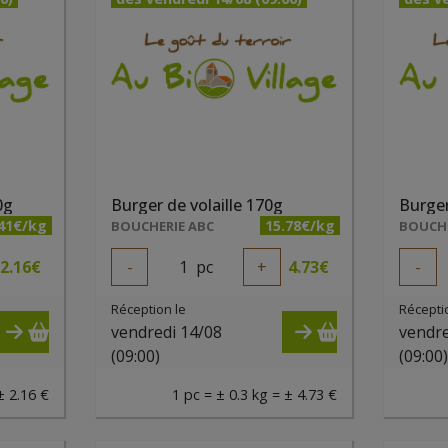
0g
Burger de volaille 170g
Burger
.41€/kg
15.78€/kg
BOUCHERIE ABC
BOUCHE
2.16
€
-
1
pc
+
4.73
€
-
Réception le
Récepti
vendredi 14/08
vendre
(09:00)
(09:00
± 2.16 €
1 pc = ± 0.3 kg = ± 4.73 €