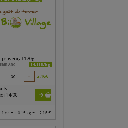
 provençal 170g
14.41€/kg
RIE ABC
1
pc
+
2.16
€
on le
di 14/08
)
1 pc = ± 0.15 kg = ± 2.16 €