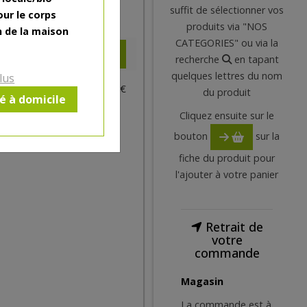
suffit de sélectionner vos
our le corps
6.18
€
produits via "NOS
n de la maison
CATEGORIES" ou via la
recherche
en tapant
quelques lettres du nom
lus
1 pc = ± 0.3 kg = ± 6.18 €
du produit
ré à domicile
Cliquez ensuite sur le
bouton
sur la
fiche du produit pour
l'ajouter à votre panier
Retrait de
votre
commande
Magasin
La commande est à