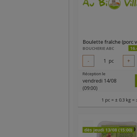
Boulette fraîche (porc 
16
BOUCHERIE ABC
-
1
pc
+
Réception le
vendredi 14/08
(09:00)
1 pc = ± 0.3 kg = 
dès jeudi 13/08 (15:00)