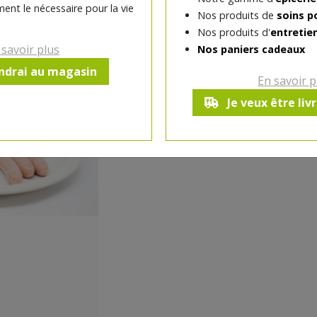
ent le nécessaire pour la vie
Nos produits de
soins p
-
1
pc
+
Nos produits d'
entretie
Réception le
 savoir plus
Nos paniers cadeaux
vendredi 14/08 (09:00)
endrai au magasin
En savoir p
Je veux être liv