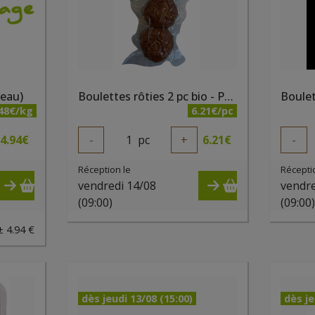
veau)
Boulettes rôties 2 pc bio - PQA
.48€/kg
6.21€/pc
4.94
€
-
1
pc
+
6.21
€
-
Réception le
Récepti
vendredi 14/08
vendre
(09:00)
(09:00
± 4.94 €
dès jeudi 13/08 (15:00)
dès je