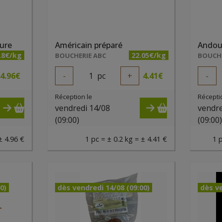
ure
Américain préparé
.8€/kg
22.05€/kg
BOUCHERIE ABC
BOUCHE
4.96
€
-
1
pc
+
4.41
€
-
Réception le
Récepti
vendredi 14/08
vendre
(09:00)
(09:00
± 4.96 €
1 pc = ± 0.2 kg = ± 4.41 €
1 
0)
dès vendredi 14/08 (09:00)
dès ve