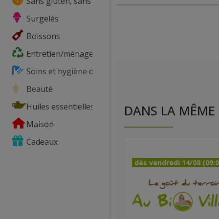
Sans gluten, sans lactose, ...
Surgelés
Boissons
Entretien/ménage
Soins et hygiène du corps
Beauté
Huiles essentielles
DANS LA MÊME 
Maison
Cadeaux
dès vendredi 14/08 (09:0