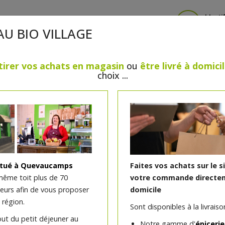
Identi
AU BIO VILLAGE
tirer vos achats en magasin
ou
être livré à domici
choix ...
CRÈMERIE
FROMAGES
VIANDES & VOLAILLES
BOULANGERIE / PÂTISSERIE
SANS GLUTEN, SANS LAC
PS
BEAUTÉ
HUILES ESSENTIELLES
MAISON
itué à Quevaucamps
Faites vos achats sur le s
même toit plus de 70
votre commande directem
teurs afin de vous proposer
domicile
Chipolata (paquet de 4)
 région.
Sont disponibles à la livraison
)
out du petit déjeuner au
Notre gamme d'
épicerie