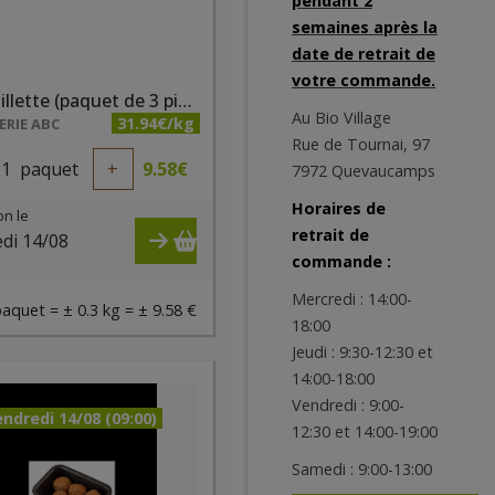
pendant 2
semaines après la
date de retrait de
votre commande.
Andouillette (paquet de 3 pièces)
Au Bio Village
31.94€/kg
RIE ABC
Rue de Tournai, 97
1
paquet
+
9.58
€
7972 Quevaucamps
Horaires de
on le
retrait de
di 14/08
commande :
)
Mercredi : 14:00-
paquet = ± 0.3 kg = ± 9.58 €
18:00
Jeudi : 9:30-12:30 et
14:00-18:00
Vendredi : 9:00-
ndredi 14/08 (09:00)
12:30 et 14:00-19:00
Samedi : 9:00-13:00