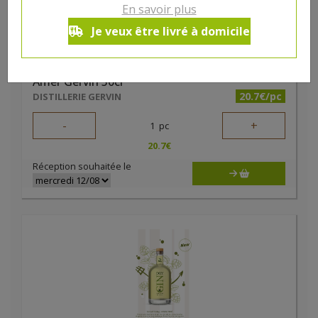
En savoir plus
Je veux être livré à domicile
Amer Gervin 50cl
20.7€/pc
DISTILLERIE GERVIN
-
+
1
pc
20.7
€
Réception souhaitée le