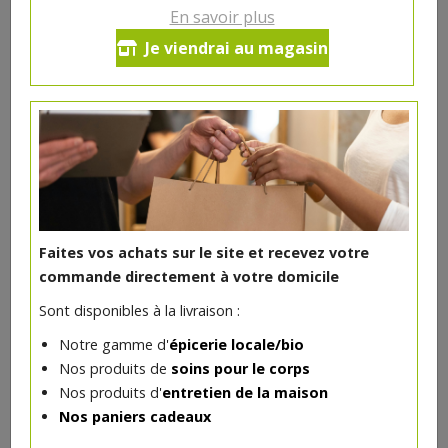
En savoir plus
Limoncello 50cl
Je viendrai au magasin
29€/pc
-
+
1
pc
29
€
Réception souhaitée le
Faites vos achats sur le site et recevez votre
commande directement à votre domicile
DANS LA MÊME CATÉGORIE ...
Sont disponibles à la livraison :
Notre gamme d'
épicerie locale/bio
Nos produits de
soins pour le corps
Nos produits d'
entretien de la maison
Nos paniers cadeaux