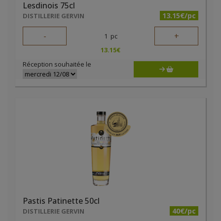
Lesdinois 75cl
13.15€/pc
DISTILLERIE GERVIN
-
+
1
pc
13.15
€
Réception souhaitée le
Pastis Patinette 50cl
40€/pc
DISTILLERIE GERVIN