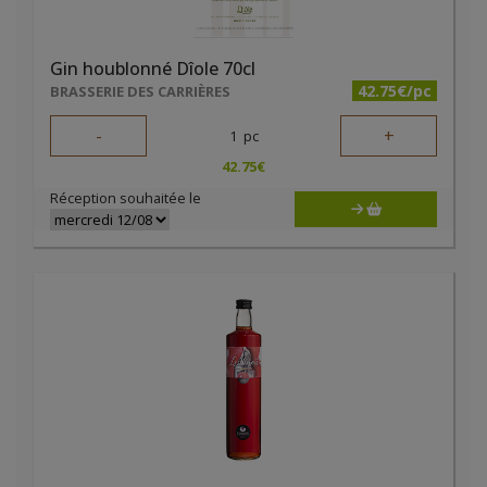
Gin houblonné Dîole 70cl
42.75€/pc
BRASSERIE DES CARRIÈRES
-
+
1
pc
42.75
€
Réception souhaitée le