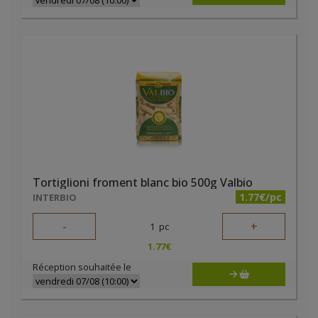
Tortiglioni froment blanc bio 500g Valbio
1.77€/pc
INTERBIO
-
+
1
pc
1.77
€
Réception souhaitée le