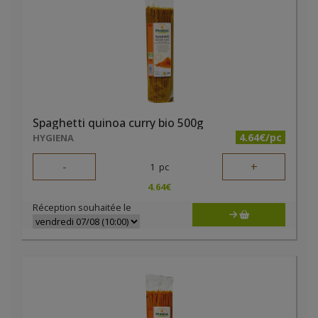
Spaghetti quinoa curry bio 500g
4.64€/pc
HYGIENA
-
+
1
pc
4.64
€
Réception souhaitée le