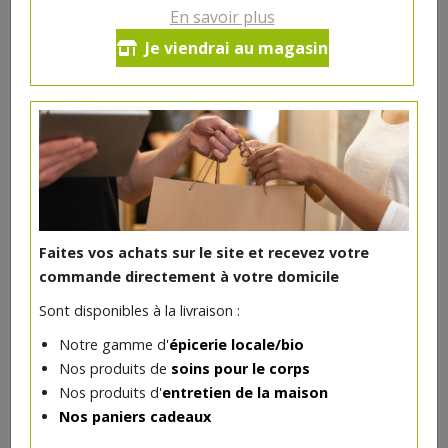
En savoir plus
Spaghetti quinoa ail et persil bio
Je viendrai au magasin
500g
3.35€/pc
-
+
1
3.35
€
Réception souhaitée le
Faites vos achats sur le site et recevez votre
commande directement à votre domicile
Sont disponibles à la livraison :
DANS LA MÊME CATÉGORIE ...
Notre gamme d'
épicerie locale/bio
Nos produits de
soins pour le corps
Nos produits d'
entretien de la maison
Nos paniers cadeaux