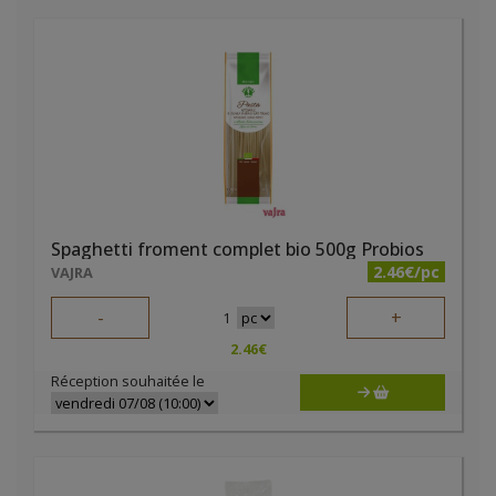
Spaghetti froment complet bio 500g Probios
2.46€/pc
VAJRA
-
+
1
2.46
€
Réception souhaitée le