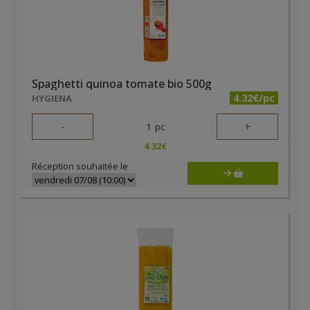
Spaghetti quinoa tomate bio 500g
4.32€/pc
HYGIENA
-
+
1
pc
4.32
€
Réception souhaitée le