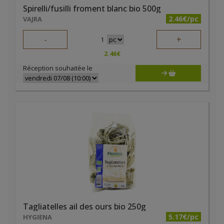
Spirelli/fusilli froment blanc bio 500g
2.46€/pc
VAJRA
-
+
1
2.46
€
Réception souhaitée le
Tagliatelles ail des ours bio 250g
5.17€/pc
HYGIENA