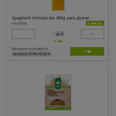
Spaghetti riz/maïs bio 400g sans gluten
5.44€/pc
HYGIENA
-
+
1
5.44
€
Réception souhaitée le