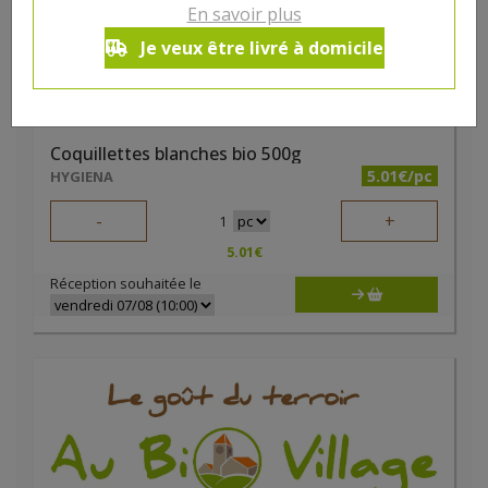
En savoir plus
Je veux être livré à domicile
Coquillettes blanches bio 500g
5.01€/pc
HYGIENA
-
+
1
5.01
€
Réception souhaitée le