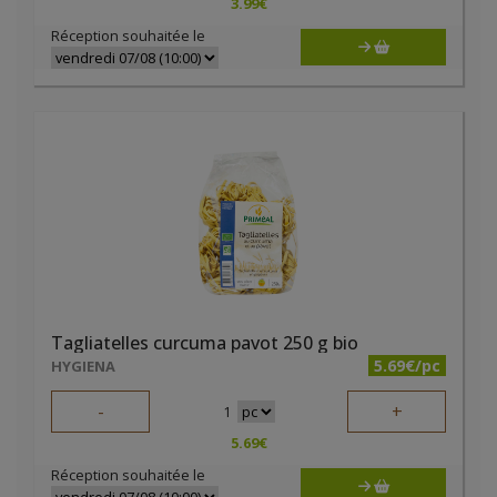
3.99
€
Réception souhaitée le
Tagliatelles curcuma pavot 250 g bio
5.69€/pc
HYGIENA
-
+
1
5.69
€
Réception souhaitée le