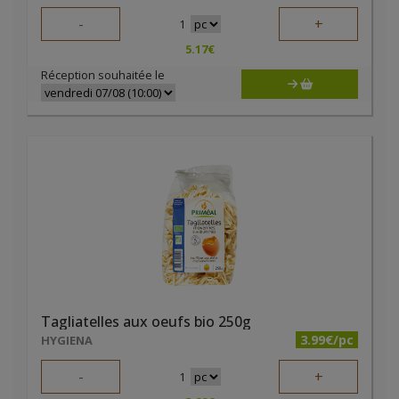
-
+
1
5.17
€
Réception souhaitée le
Tagliatelles aux oeufs bio 250g
3.99€/pc
HYGIENA
-
+
1