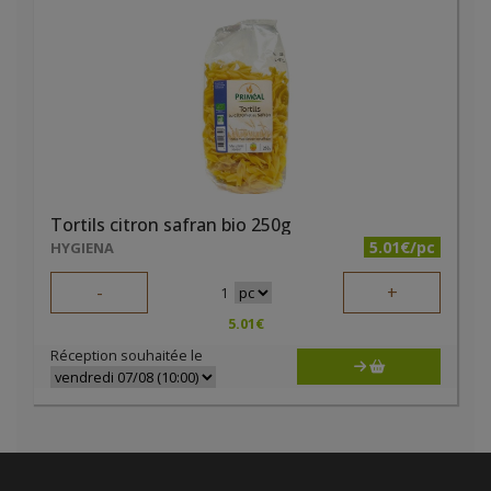
Tortils citron safran bio 250g
5.01€/pc
HYGIENA
-
+
1
5.01
€
Réception souhaitée le