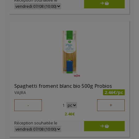
Réception souhaitée le
Spaghetti froment blanc bio 500g Probios
2.46€/pc
VAJRA
-
+
1
2.46
€
Réception souhaitée le