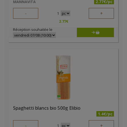
2.77€/pc
MANNAVITA
-
+
1
2.77
€
Réception souhaitée le
Spaghetti blancs bio 500g Elibio
1.4€/pc
-
+
1