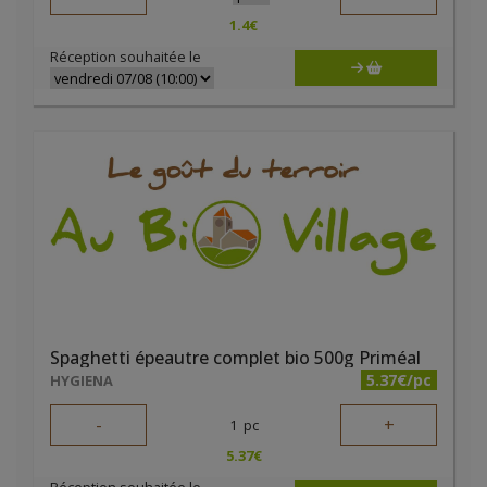
1.4
€
Réception souhaitée le
Spaghetti épeautre complet bio 500g Priméal
5.37€/pc
HYGIENA
-
+
1
pc
5.37
€