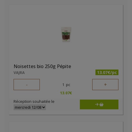
Noisettes bio 250g Pépite
13.07€/pc
VAJRA
-
+
1
pc
13.07
€
Réception souhaitée le