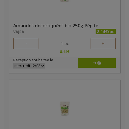
Amandes decortiquées bio 250g Pépite
8.14€/pc
VAJRA
-
+
1
pc
8.14
€
Réception souhaitée le