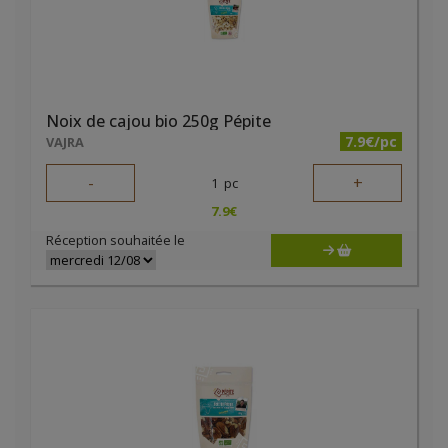
Noix de cajou bio 250g Pépite
7.9€/pc
VAJRA
-
+
1
pc
7.9
€
Réception souhaitée le