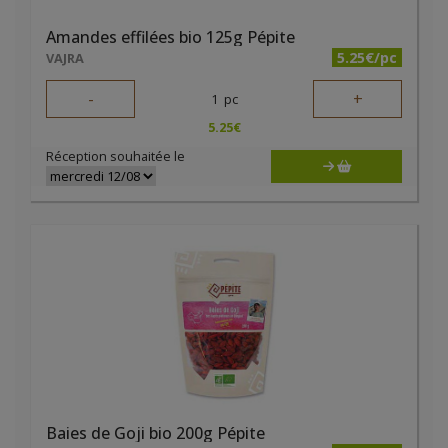
Amandes effilées bio 125g Pépite
5.25€/pc
VAJRA
-
+
1
pc
5.25
€
Réception souhaitée le
Baies de Goji bio 200g Pépite