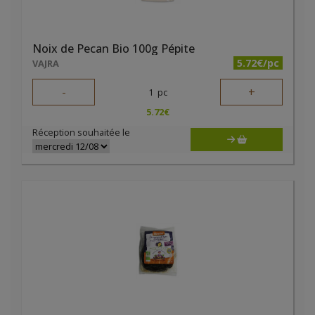
Noix de Pecan Bio 100g Pépite
5.72€/pc
VAJRA
-
+
1
pc
5.72
€
Réception souhaitée le