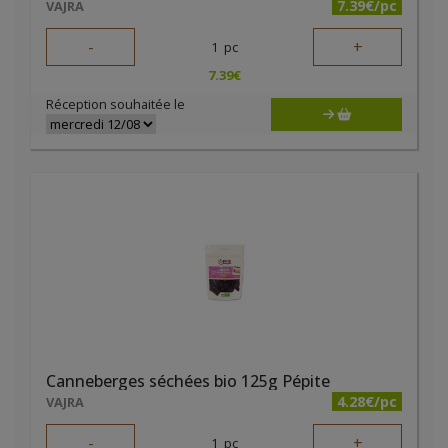
7.39€/pc
VAJRA
-
+
1
pc
7.39
€
Réception souhaitée le
Canneberges séchées bio 125g Pépite
4.28€/pc
VAJRA
-
+
1
pc