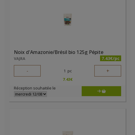
Noix d'Amazonie/Brésil bio 125g Pépite
7.43€/pc
VAJRA
-
+
1
pc
7.43
€
Réception souhaitée le