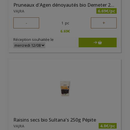
Pruneaux d'Agen dénoyautés bio Demeter 250g Lou Prunel
6.69€/pc
VAJRA
-
+
1
pc
6.69
€
Réception souhaitée le
Raisins secs bio Sultana's 250g Pépite
4.8€/pc
VAJRA