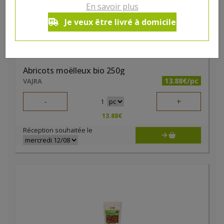
En savoir plus
Je veux être livré à domicile
Abricots moëlleux bio 250g
13.88€/pc
VAJRA
-
+
1
13.88
€
Réception souhaitée le