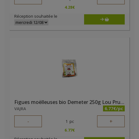
4.28
€
Réception souhaitée le
Figues moëlleuses bio Demeter 250g Lou Prunel
6.77€/pc
VAJRA
-
+
1
pc
6.77
€