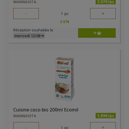
2.07€/pc
MANNAVITA
-
+
1
pc
2.07
€
Réception souhaitée le
Cuisine coco bio 200ml Ecomil
1.89€/pc
MANNAVITA
-
+
1
pc