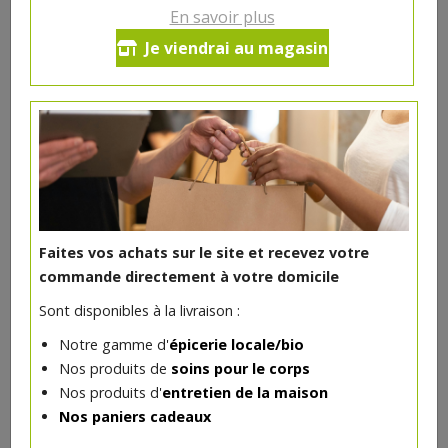
En savoir plus
Lait de coco bio 200ml
Je viendrai au magasin
Terrasana
2.53€/pc
-
+
1
pc
2.53
€
Réception souhaitée le
Faites vos achats sur le site et recevez votre
commande directement à votre domicile
Sont disponibles à la livraison :
DANS LA MÊME CATÉGORIE ...
Notre gamme d'
épicerie locale/bio
Nos produits de
soins pour le corps
Nos produits d'
entretien de la maison
Nos paniers cadeaux