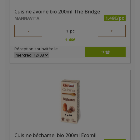
Cuisine avoine bio 200ml The Bridge
1.46€/pc
MANNAVITA
-
+
1
pc
1.46
€
Réception souhaitée le
Cuisine béchamel bio 200ml Ecomil