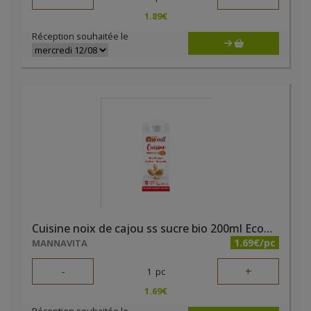
1.89
€
Réception souhaitée le
Cuisine noix de cajou ss sucre bio 200ml Ecomil
1.69€/pc
MANNAVITA
-
+
1
pc
1.69
€