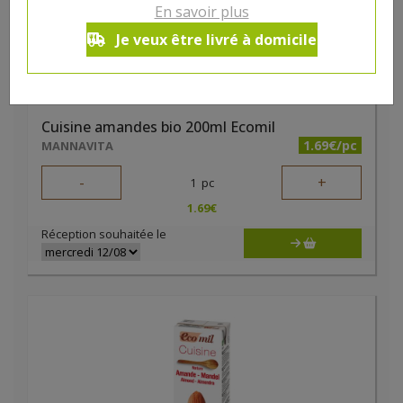
En savoir plus
Je veux être livré à domicile
Cuisine amandes bio 200ml Ecomil
1.69€/pc
MANNAVITA
-
+
1
pc
1.69
€
Réception souhaitée le