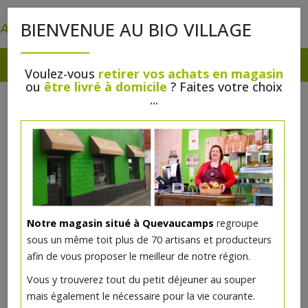
0
BIENVENUE AU BIO VILLAGE
Voulez-vous
retirer vos achats en magasin
ou
être livré à domicile
? Faites votre choix
...
Notre magasin situé à Quevaucamps
regroupe
sous un même toit plus de 70 artisans et producteurs
afin de vous proposer le meilleur de notre région.
Yaourt de chèvre aux fruits 125g
Vous y trouverez tout du petit déjeuner au souper
(Ferme Pecquereau)
mais également le nécessaire pour la vie courante.