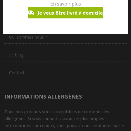
En savoir plus
Notre magasin situé à Quevaucamps réunit sous son toit les
produits de plus de 50 artisans et producteurs régionaux pour
Je veux être livré à domicile
vous servir du petit déjeuner au souper.
Qui sommes nous ?
Le blog
Contact
INFORMATIONS ALLERGÈNES
Tous nos produits sont susceptibles de contenir des
allergènes. Si vous souhaitez avoir de plus amples
informations sur ceux-ci, vous pouvez nous contacter par e-