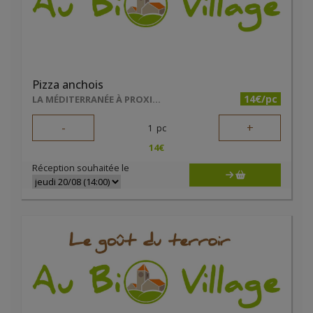
Pizza anchois
14€/pc
LA MÉDITERRANÉE À PROXIMITÉ
-
+
1
pc
14
€
Réception souhaitée le