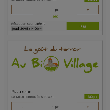
-
+
1
pc
16
€
Réception souhaitée le
Pizza reine
13€/pc
LA MÉDITERRANÉE À PROXIMITÉ
-
+
1
pc