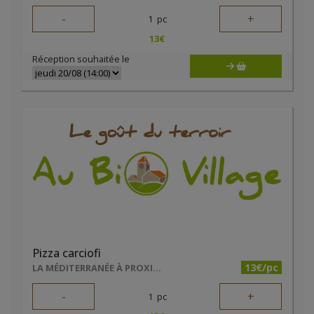
-
+
1
pc
13
€
Réception souhaitée le
Pizza carciofi
13€/pc
LA MÉDITERRANÉE À PROXIMITÉ
-
+
1
pc