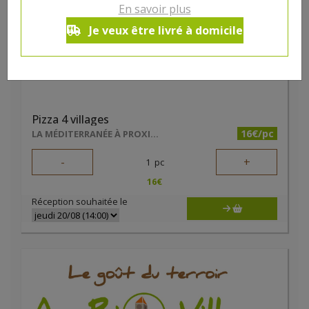
En savoir plus
Je veux être livré à domicile
Pizza 4 villages
16€/pc
LA MÉDITERRANÉE À PROXIMITÉ
-
+
1
pc
16
€
Réception souhaitée le