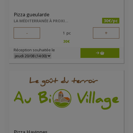
Pizza gueularde
30€/pc
LA MÉDITERRANÉE À PROXIMITÉ
-
+
1
pc
30
€
Réception souhaitée le
Pizza Havinnes