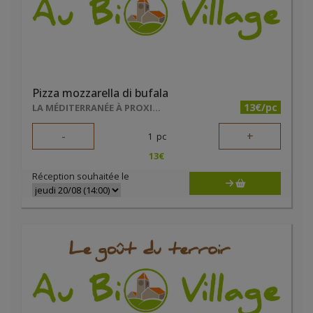
Pizza mozzarella di bufala
13€/pc
LA MÉDITERRANÉE À PROXIMITÉ
-
+
1
pc
13
€
Réception souhaitée le