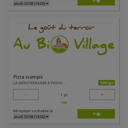
Pizza scampis
16€/pc
LA MÉDITERRANÉE À PROXIMITÉ
-
+
1
pc
16
€
Réception souhaitée le