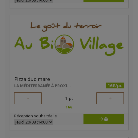
Pizza duo mare
16€/pc
LA MÉDITERRANÉE À PROXIMITÉ
-
+
1
pc
16
€
Réception souhaitée le