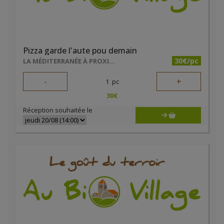
Pizza garde l'aute pou demain
30€/pc
LA MÉDITERRANÉE À PROXIMITÉ
-
+
1
pc
30
€
Réception souhaitée le