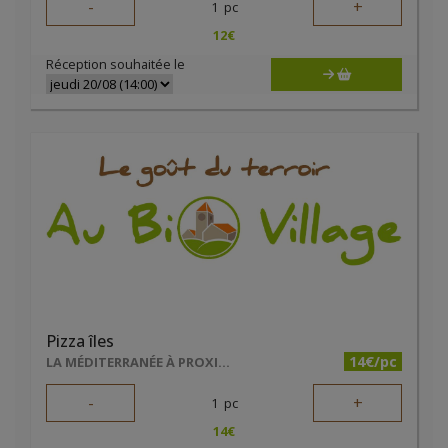
-
+
1
pc
12
€
Réception souhaitée le
Pizza îles
14€/pc
LA MÉDITERRANÉE À PROXIMITÉ
-
+
1
pc
14
€