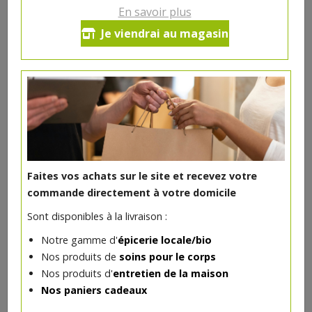
En savoir plus
Pizza Collines
Je viendrai au magasin
Base crème, mozzarella, chorizo, pommes de terre de
Billouez, champignons, oignons.
16€/pc
-
+
1
pc
16
€
Réception souhaitée le
Faites vos achats sur le site et recevez votre
commande directement à votre domicile
Sont disponibles à la livraison :
Notre gamme d'
épicerie locale/bio
DANS LA MÊME CATÉGORIE ...
Nos produits de
soins pour le corps
Nos produits d'
entretien de la maison
Nos paniers cadeaux