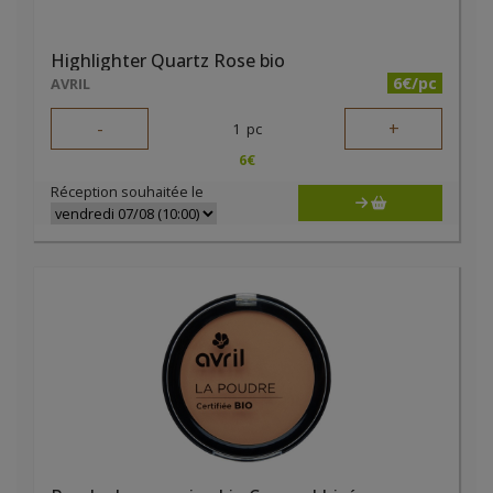
Highlighter Quartz Rose bio
6€/pc
AVRIL
-
+
1
pc
6
€
Réception souhaitée le