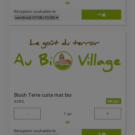
6
€
Réception souhaitée le
Blush Terre cuite mat bio
6€/pc
AVRIL
-
+
1
pc
6
€
Réception souhaitée le