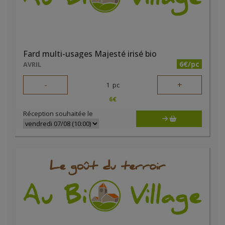
Fard multi-usages Majesté irisé bio
6€/pc
AVRIL
-
+
1
pc
6
€
Réception souhaitée le