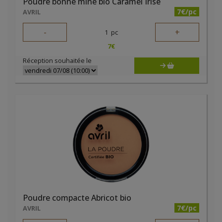
Poudre bonne mine bio Caramel Irisé
7€/pc
AVRIL
-
+
1
pc
7
€
Réception souhaitée le
Poudre compacte Abricot bio
7€/pc
AVRIL