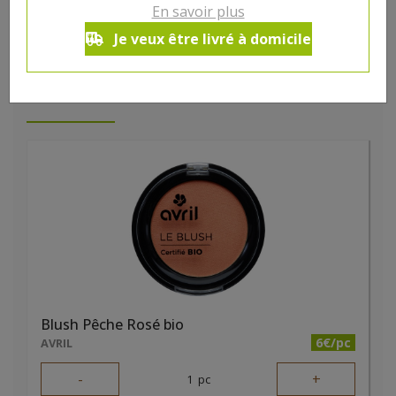
En savoir plus
Je veux être livré à domicile
DANS LA MÊME CATÉGORIE ...
Blush Pêche Rosé bio
6€/pc
AVRIL
-
+
1
pc