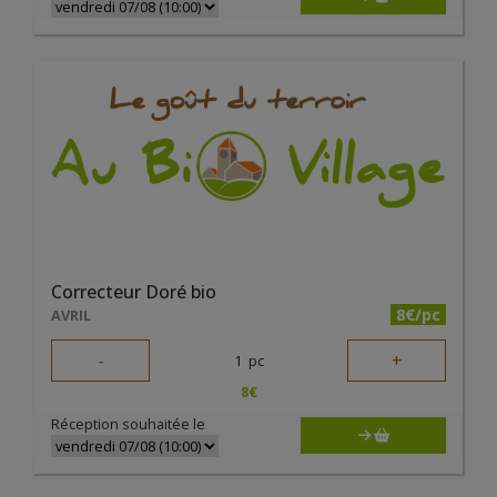
Correcteur Doré bio
8€/pc
AVRIL
-
+
1
pc
8
€
Réception souhaitée le