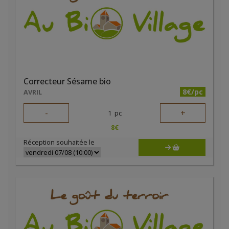
Correcteur Sésame bio
8€/pc
AVRIL
-
+
1
pc
8
€
Réception souhaitée le