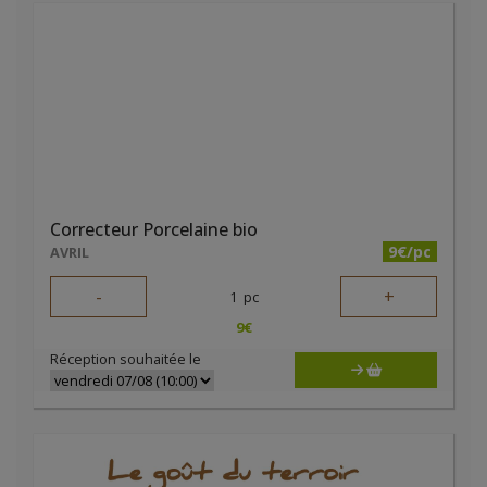
Correcteur Porcelaine bio
9€/pc
AVRIL
-
+
1
pc
9
€
Réception souhaitée le