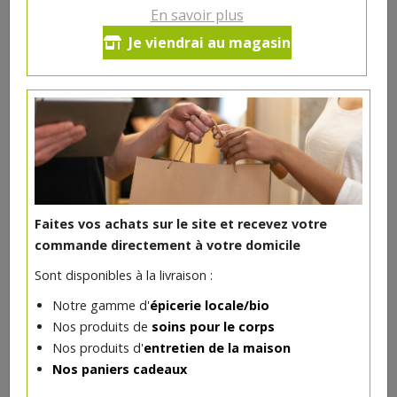
En savoir plus
Highlighter Champagne/Dune
Je viendrai au magasin
bio
Pour illuminer votre teint en quelques coups de
pinceaux, rien de mieux que l’highlighter Champagne
certifié bio Avril ! Déposez un voile de poudre sur vos
pommettes, vos tempes et l’arête de votre nez et le
tour est joué !
Fabriqué en France
Faites vos achats sur le site et recevez votre
commande directement à votre domicile
Fabriqué en France
Sont disponibles à la livraison :
8€/pc
Notre gamme d'
épicerie locale/bio
-
+
1
pc
Nos produits de
soins pour le corps
8
€
Nos produits d'
entretien de la maison
Nos paniers cadeaux
Réception souhaitée le