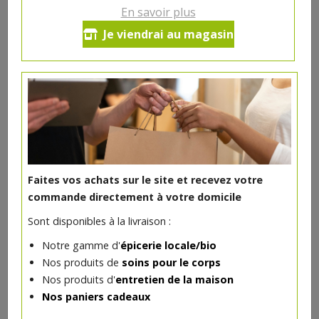
En savoir plus
Je viendrai au magasin
DANS LA MÊME CATÉGORIE ...
Faites vos achats sur le site et recevez votre
commande directement à votre domicile
Sont disponibles à la livraison :
Notre gamme d'
épicerie locale/bio
Nos produits de
soins pour le corps
Au coin du feu 50g
Nos produits d'
entretien de la maison
7€/pc
LUNE E THÉ / CALON LUCIE
Nos paniers cadeaux
-
+
1
pc