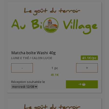
Matcha boîte Washi 40g
41.1€/pc
LUNE E THÉ / CALON LUCIE
-
+
1
pc
41.1
€
Réception souhaitée le