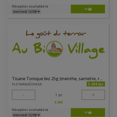
Réception souhaitée le
Tisane Tonique bio 25g (menthe, sarriette, romarin, sauge, bleuet)
5.35€/pc
FLO'MARAÎCHAGE
-
+
1
pc
5.35
€
Réception souhaitée le