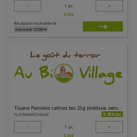
-
+
1
pc
5.35
€
Réception souhaitée le
Tisane Pensées calmes bio 25g (mélisse, verveine, marjolaine et lavande)
5.35€/pc
FLO'MARAÎCHAGE
-
+
1
pc
5.35
€