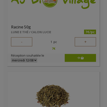
Racine 50g
7€/pc
LUNE E THÉ / CALON LUCIE
-
+
1
pc
7
€
Réception souhaitée le