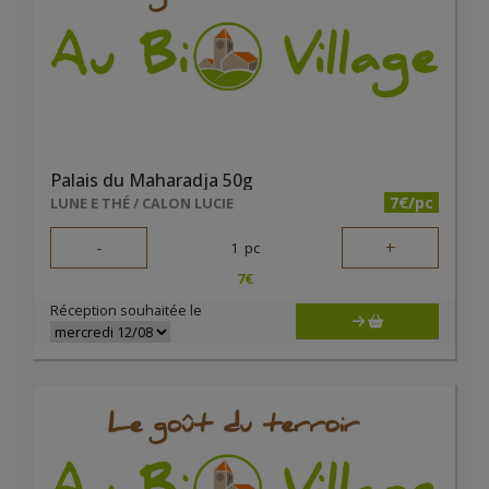
Palais du Maharadja 50g
7€/pc
LUNE E THÉ / CALON LUCIE
-
+
1
pc
7
€
Réception souhaitée le