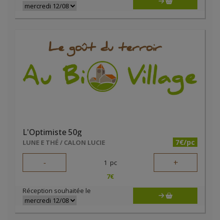
L'Optimiste 50g
7€/pc
LUNE E THÉ / CALON LUCIE
-
+
1
pc
7
€
Réception souhaitée le