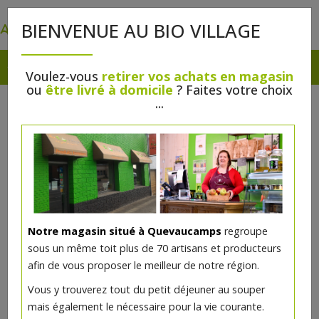
0
BIENVENUE AU BIO VILLAGE
Voulez-vous
retirer vos achats en magasin
ou
être livré à domicile
? Faites votre choix
...
Notre magasin situé à Quevaucamps
regroupe
Caprice d'Automne
sous un même toit plus de 70 artisans et producteurs
afin de vous proposer le meilleur de notre région.
7€/pc
Vous y trouverez tout du petit déjeuner au souper
mais également le nécessaire pour la vie courante.
Ce produit est indisponible pour le moment.