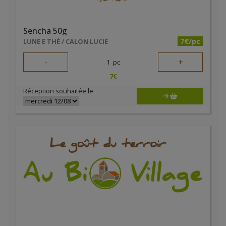
Sencha 50g
7€/pc
LUNE E THÉ / CALON LUCIE
-
+
1
pc
7
€
Réception souhaitée le