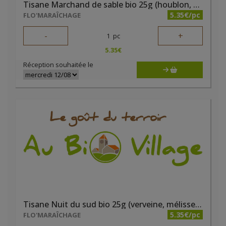
Tisane Marchand de sable bio 25g (houblon, verveine, marjolaine, mélisse, lavande, coquelicot)
5.35€/pc
FLO'MARAÎCHAGE
-
+
1
pc
5.35
€
Réception souhaitée le
Tisane Nuit du sud bio 25g (verveine, mélisse, lavande)
5.35€/pc
FLO'MARAÎCHAGE