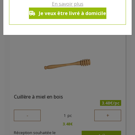
En savoir plus
7
€
Je veux être livré à domicile
Réception souhaitée le
Cuillère à miel en bois
3.48€/pc
-
+
1
pc
3.48
€
Réception souhaitée le