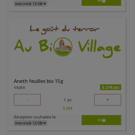
Aneth feuilles bio 15g
3.21€/pc
VAJRA
-
+
1
pc
3.21
€
Réception souhaitée le