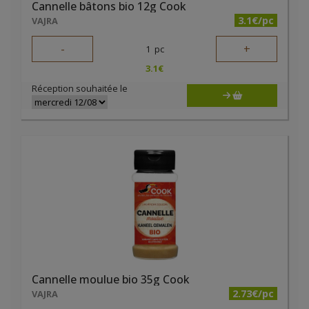
Cannelle bâtons bio 12g Cook
3.1€/pc
VAJRA
-
+
1
pc
3.1
€
Réception souhaitée le
Cannelle moulue bio 35g Cook
2.73€/pc
VAJRA