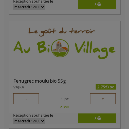
Réception souhaitée le
Fenugrec moulu bio 55g
2.75€/pc
VAJRA
-
+
1
pc
2.75
€
Réception souhaitée le