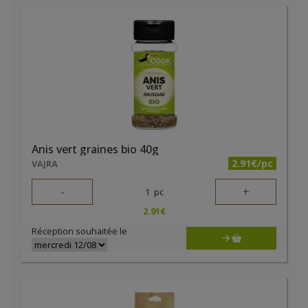
Anis vert graines bio 40g
2.91€/pc
VAJRA
-
+
1
pc
2.91
€
Réception souhaitée le