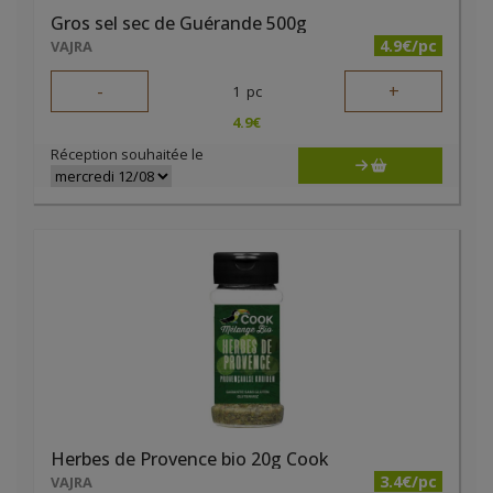
Gros sel sec de Guérande 500g
4.9€/pc
VAJRA
-
+
1
pc
4.9
€
Réception souhaitée le
Herbes de Provence bio 20g Cook
3.4€/pc
VAJRA