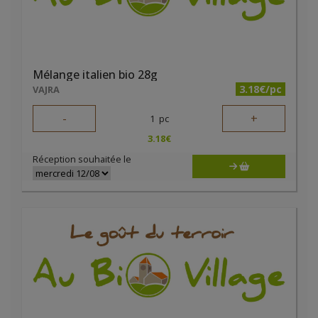
Mélange italien bio 28g
3.18€/pc
VAJRA
-
+
1
pc
3.18
€
Réception souhaitée le