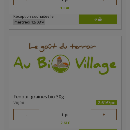
10.4
€
Réception souhaitée le
Fenouil graines bio 30g
2.61€/pc
VAJRA
-
+
1
pc
2.61
€