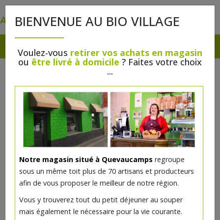
0
BIENVENUE AU BIO VILLAGE
Voulez-vous
retirer vos achats en magasin
ou
être livré à domicile
? Faites votre choix
...
Notre magasin situé à Quevaucamps
regroupe
Mélange pain épices bio 32g
sous un même toit plus de 70 artisans et producteurs
afin de vous proposer le meilleur de notre région.
2.78€/pc
Vous y trouverez tout du petit déjeuner au souper
mais également le nécessaire pour la vie courante.
Ce produit est indisponible pour le moment.