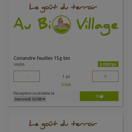
Coriandre feuilles 15g bio
3.02€/pc
VAJRA
-
+
1
pc
3.02
€
Réception souhaitée le