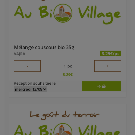
Mélange couscous bio 35g
3.29€/pc
VAJRA
-
+
1
pc
3.29
€
Réception souhaitée le