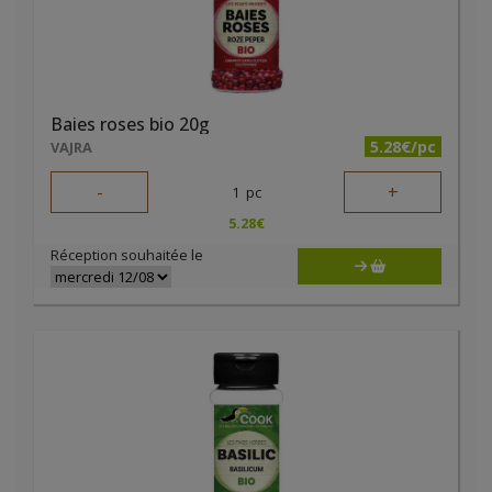
Baies roses bio 20g
5.28€/pc
VAJRA
-
+
1
pc
5.28
€
Réception souhaitée le