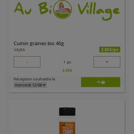
Cumin graines bio 40g
3.85€/pc
VAJRA
-
+
1
pc
3.85
€
Réception souhaitée le