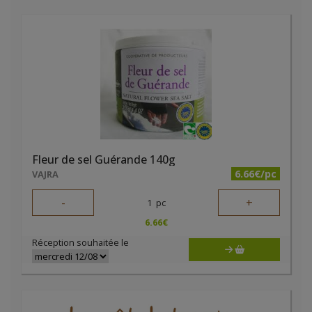
Fleur de sel Guérande 140g
6.66€/pc
VAJRA
-
+
1
pc
6.66
€
Réception souhaitée le