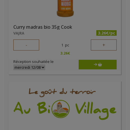
Curry madras bio 35g Cook
3.26€/pc
VAJRA
-
+
1
pc
3.26
€
Réception souhaitée le