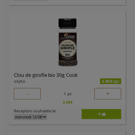
Clou de girofle bio 30g Cook
3.85€/pc
VAJRA
-
+
1
pc
3.85
€
Réception souhaitée le