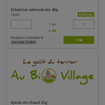
Echalotes semoule bio 40g
6.49€/pc
VAJRA
-
+
1
pc
6.49
€
Réception souhaitée le
Epices vin chaud 25g