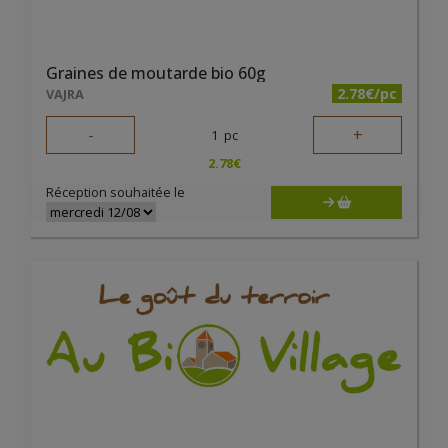
Graines de moutarde bio 60g
2.78€/pc
VAJRA
-
+
1
pc
2.78
€
Réception souhaitée le