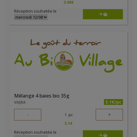
3.08
€
Réception souhaitée le
Mélange 4 baies bio 35g
5.1€/pc
VAJRA
-
+
1
pc
5.1
€
Réception souhaitée le