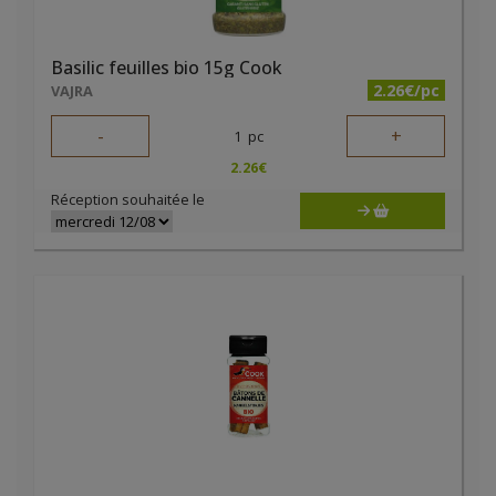
Basilic feuilles bio 15g Cook
2.26€/pc
VAJRA
-
+
1
pc
2.26
€
Réception souhaitée le