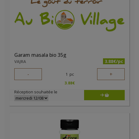
Garam masala bio 35g
3.88€/pc
VAJRA
-
+
1
pc
3.88
€
Réception souhaitée le