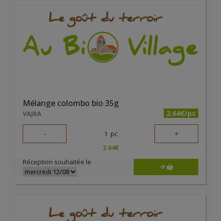
Mélange colombo bio 35g
2.64€/pc
VAJRA
-
+
1
pc
2.64
€
Réception souhaitée le