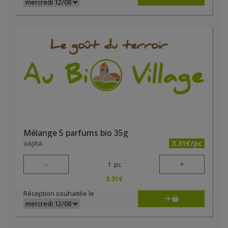
Mélange 5 parfums bio 35g
3.31€/pc
VAJRA
-
+
1
pc
3.31
€
Réception souhaitée le