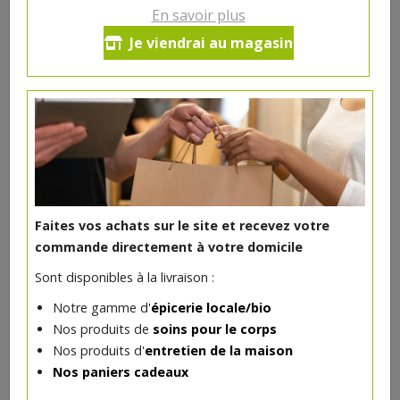
En savoir plus
Je viendrai au magasin
DANS LA MÊME CATÉGORIE ...
Faites vos achats sur le site et recevez votre
commande directement à votre domicile
Sont disponibles à la livraison :
Notre gamme d'
épicerie locale/bio
Nos produits de
soins pour le corps
Ail des ours bio 16g
Nos produits d'
entretien de la maison
3.08€/pc
VAJRA
Nos paniers cadeaux
-
+
1
pc