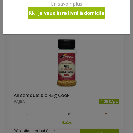
En savoir plus
3.08
€
Je veux être livré à domicile
Réception souhaitée le
Ail semoule bio 45g Cook
4.25€/pc
VAJRA
-
+
1
pc
4.25
€
Réception souhaitée le