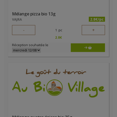
Mélange pizza bio 13g
2.8€/pc
VAJRA
-
+
1
pc
2.8
€
Réception souhaitée le