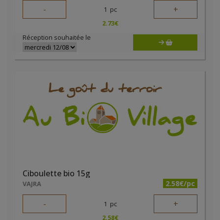
-
+
1
pc
2.73
€
Réception souhaitée le
Ciboulette bio 15g
2.58€/pc
VAJRA
-
+
1
pc
2.58
€