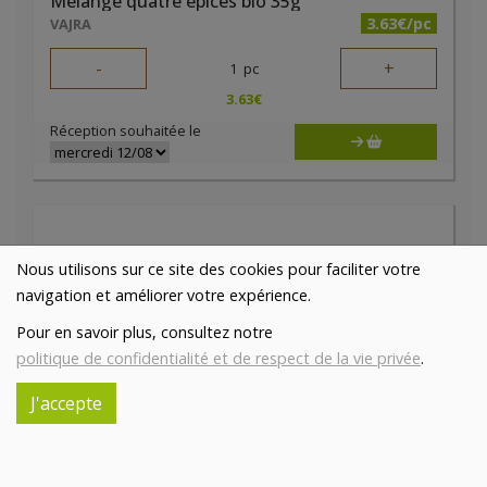
Mélange quatre épices bio 35g
3.63€/pc
VAJRA
-
+
1
pc
3.63
€
Réception souhaitée le
Nous utilisons sur ce site des cookies pour faciliter votre
navigation et améliorer votre expérience.
Pour en savoir plus, consultez notre
politique de confidentialité et de respect de la vie privée
.
J'accepte
Mélange Zaatar bio 27g Cook
3.1€/pc
VAJRA