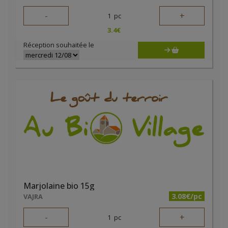
-
+
1
pc
3.4
€
Réception souhaitée le
Marjolaine bio 15g
3.08€/pc
VAJRA
-
+
1
pc