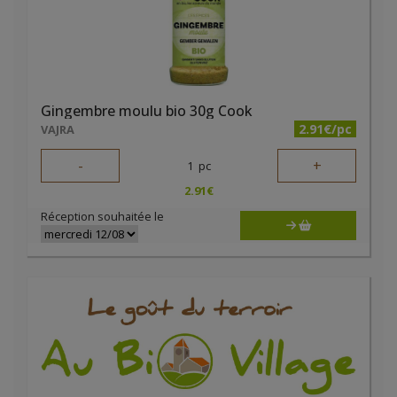
Gingembre moulu bio 30g Cook
2.91€/pc
VAJRA
-
+
1
pc
2.91
€
Réception souhaitée le