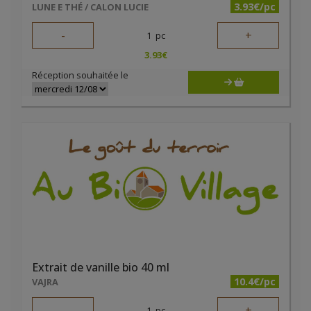
3.93€/pc
LUNE E THÉ / CALON LUCIE
-
+
1
pc
3.93
€
Réception souhaitée le
Extrait de vanille bio 40 ml
10.4€/pc
VAJRA
-
+
1
pc