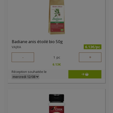
Badiane anis étoilé bio 50g
6.13€/pc
VAJRA
-
+
1
pc
6.13
€
Réception souhaitée le