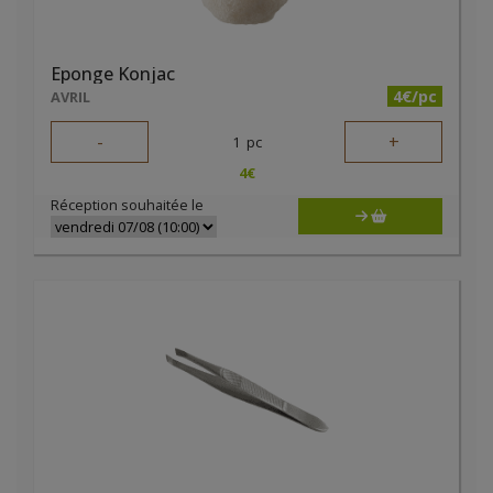
Eponge Konjac
4€/pc
AVRIL
-
+
1
pc
4
€
Réception souhaitée le