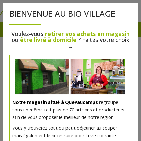
0
BIENVENUE AU BIO VILLAGE
Voulez-vous
retirer vos achats en magasin
ou
être livré à domicile
? Faites votre choix
...
Notre magasin situé à Quevaucamps
regroupe
sous un même toit plus de 70 artisans et producteurs
afin de vous proposer le meilleur de notre région.
Furoshiki Carreaux 52x52cm
Vous y trouverez tout du petit déjeuner au souper
coton bio
mais également le nécessaire pour la vie courante.