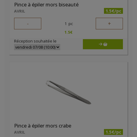
Pince à épiler mors biseauté
1.5€/pc
AVRIL
-
+
1
pc
1.5
€
Réception souhaitée le
Pince à épiler mors crabe
1.5€/pc
AVRIL