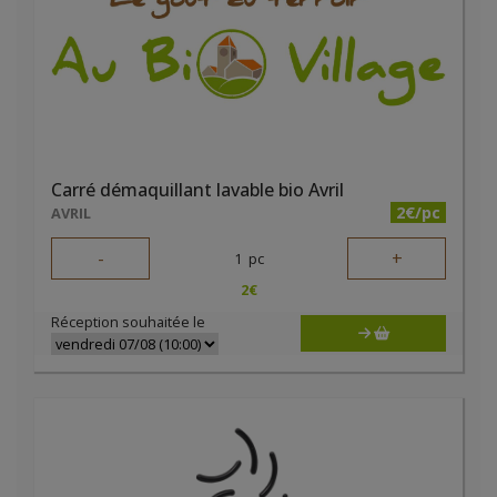
Carré démaquillant lavable bio Avril
2€/pc
AVRIL
-
+
1
pc
2
€
Réception souhaitée le