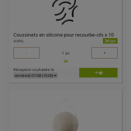
Coussinets en silicone pour recourbe-cils x 10
3€/pc
AVRIL
-
+
1
pc
3
€
Réception souhaitée le