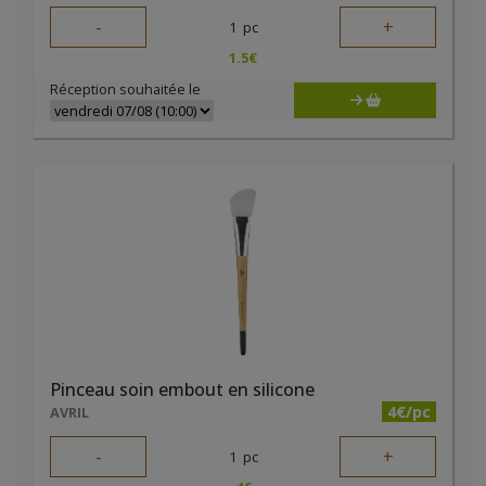
-
+
1
pc
1.5
€
Réception souhaitée le
Pinceau soin embout en silicone
4€/pc
AVRIL
-
+
1
pc