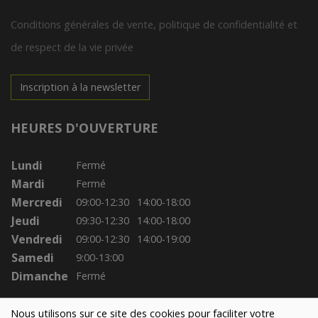
Conditions générales de vente, politique de confidentialité et
de respect de la vie privée
Inscription à la newsletter
HEURES D'OUVERTURE
Lundi
Fermé
Mardi
Fermé
Mercredi
09:00-12:30
14:00-18:00
Jeudi
09:30-12:30
14:00-18:00
Vendredi
09:00-12:30
14:00-19:00
Samedi
9:00-13:00
Dimanche
Fermé
Nous utilisons sur ce site des cookies pour faciliter votre