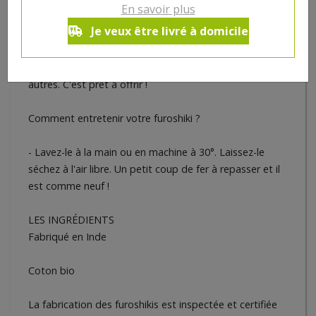
En savoir plus
Je veux être livré à domicile
- On vous livre la technique la plus simple : votre carré
de tissu à plat, posez votre objet au centre. Nouez 2
coins opposés ensemble. Faites de même avec les 2
autres. C'est prêt à offrir !
Comment entretenir votre furoshiki ?
- Lavez-le à la main ou en machine à 30°. Laissez-le
séchez à l'air libre. Un petit coup de fer à repasser et il
est comme neuf !
LES INGRÉDIENTS
Fabriqué en Inde
Coton bio
La fabrication des furoshikis est inspectée et certifiée