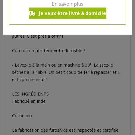
En savoir plus
Je veux être livré à domicile
- On vous livre la technique la plus simple : votre carré
de tissu à plat, posez votre objet au centre. Nouez 2
coins opposés ensemble. Faites de même avec les 2
autres. C'est prêt à offrir !
Comment entretenir votre furoshiki ?
- Lavez-le à la main ou en machine à 30°. Laissez-le
séchez à l'air libre. Un petit coup de fer à repasser et il
est comme neuf !
LES INGRÉDIENTS
Fabriqué en Inde
Coton bio
La fabrication des furoshikis est inspectée et certifiée