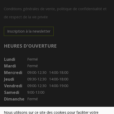
Conditions générales de vente, politique de confidentialité et
de respect de la vie privée
Inscription à la newsletter
HEURES D'OUVERTURE
Lundi
Fermé
Mardi
Fermé
Mercredi
09:00-12:30
14:00-18:00
Jeudi
09:30-12:30
14:00-18:00
Vendredi
09:00-12:30
14:00-19:00
Samedi
9:00-13:00
Dimanche
Fermé
Nous utilisons sur ce site des cookies pour faciliter votre