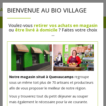
0
BIENVENUE AU BIO VILLAGE
Voulez-vous
retirer vos achats en magasin
ou
être livré à domicile
? Faites votre choix
...
Notre magasin situé à Quevaucamps
regroupe
sous un même toit plus de 70 artisans et producteurs
afin de vous proposer le meilleur de notre région.
Furoshiki Feuillage 32x32cm
Vous y trouverez tout du petit déjeuner au souper
coton bio
mais également le nécessaire pour la vie courante.