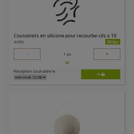
Coussinets en silicone pour recourbe-cils x 10
3€/pc
AVRIL
-
+
1
pc
3
€
Réception souhaitée le