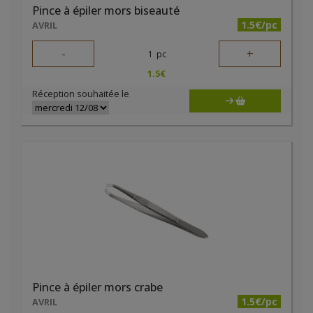
Pince à épiler mors biseauté
1.5€/pc
AVRIL
-
+
1
pc
1.5
€
Réception souhaitée le
Pince à épiler mors crabe
1.5€/pc
AVRIL