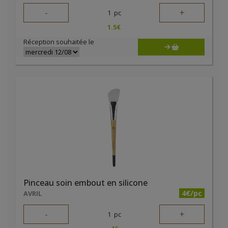
-
+
1
pc
1.5
€
Réception souhaitée le
Pinceau soin embout en silicone
4€/pc
AVRIL
-
+
1
pc