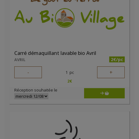
Carré démaquillant lavable bio Avril
2€/pc
AVRIL
-
+
1
pc
2
€
Réception souhaitée le