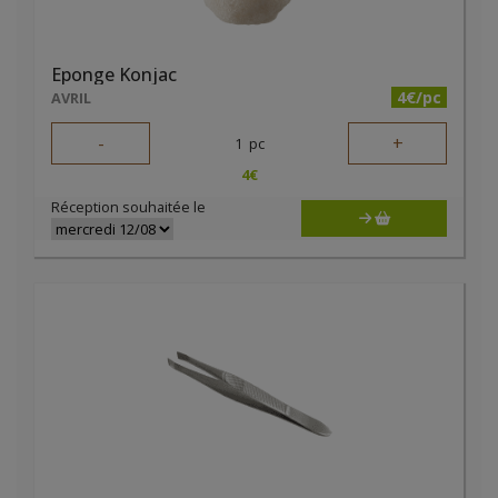
Eponge Konjac
4€/pc
AVRIL
-
+
1
pc
4
€
Réception souhaitée le