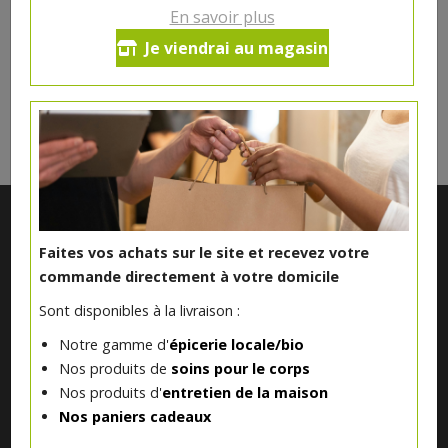
En savoir plus
Je viendrai au magasin
DANS LA MÊME CATÉGORIE ...
Faites vos achats sur le site et recevez votre
commande directement à votre domicile
Sont disponibles à la livraison :
Notre gamme d'
épicerie locale/bio
Nos produits de
soins pour le corps
Notre magasin situé à Quevaucamps réunit sous son toit les
Nos produits d'
entretien de la maison
produits de plus de 50 artisans et producteurs régionaux pour
Nos paniers cadeaux
vous servir du petit déjeuner au souper.