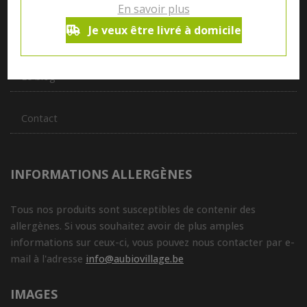
En savoir plus
Je veux être livré à domicile
Qui sommes nous ?
Le blog
Contact
INFORMATIONS ALLERGÈNES
Tous nos produits sont susceptibles de contenir des
allergènes. Si vous souhaitez avoir de plus amples
informations sur ceux-ci, vous pouvez nous contacter par e-
mail à l'adresse
info@aubiovillage.be
IMAGES