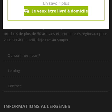
En savoir plus
Je veux être livré à domicile
Notre magasin situé à Quevaucamps réunit sous son toit les
produits de plus de 50 artisans et producteurs régionaux pour
vous servir du petit déjeuner au souper.
Qui sommes nous ?
Le blog
Contact
INFORMATIONS ALLERGÈNES