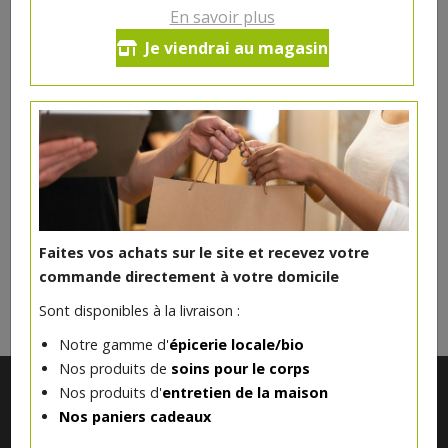
En savoir plus
Yaourt écrémé cerise Ferme
Je viendrai au magasin
Vandelannoitte
0.91€/pc
Produit indisponible actuellement
Faites vos achats sur le site et recevez votre
DANS LA MÊME CATÉGORIE ...
commande directement à votre domicile
Sont disponibles à la livraison :
Notre gamme d'
épicerie locale/bio
Nos produits de
soins pour le corps
Nos produits d'
entretien de la maison
Nos paniers cadeaux