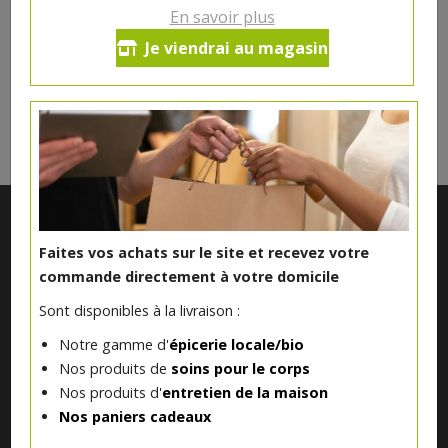
En savoir plus
Je viendrai au magasin
DANS LA MÊME CATÉGORIE ...
Faites vos achats sur le site et recevez votre
commande directement à votre domicile
Sont disponibles à la livraison :
Notre gamme d'
épicerie locale/bio
Nos produits de
soins pour le corps
Notre magasin situé à Quevaucamps réunit sous son toit les
Nos produits d'
entretien de la maison
produits de plus de 50 artisans et producteurs régionaux pour
Nos paniers cadeaux
vous servir du petit déjeuner au souper.