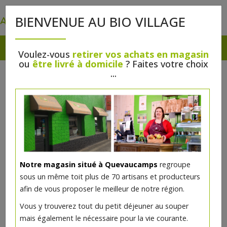
0
BIENVENUE AU BIO VILLAGE
Voulez-vous
retirer vos achats en magasin
ou
être livré à domicile
? Faites votre choix
...
Notre magasin situé à Quevaucamps
regroupe
Crème glacée amaretto 150ml
sous un même toit plus de 70 artisans et producteurs
afin de vous proposer le meilleur de notre région.
3€/pc
Vous y trouverez tout du petit déjeuner au souper
mais également le nécessaire pour la vie courante.
Ce produit est indisponible pour le moment.