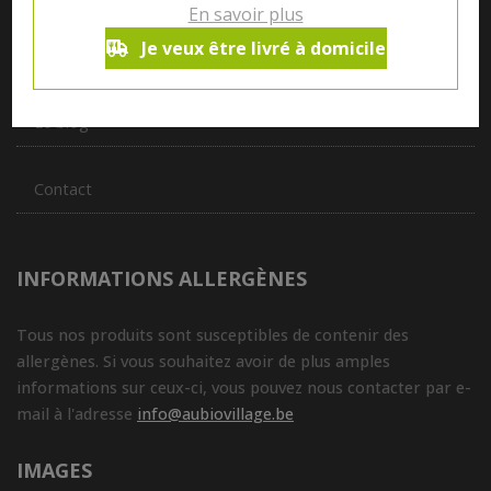
En savoir plus
Je veux être livré à domicile
Qui sommes nous ?
Le blog
Contact
INFORMATIONS ALLERGÈNES
Tous nos produits sont susceptibles de contenir des
allergènes. Si vous souhaitez avoir de plus amples
informations sur ceux-ci, vous pouvez nous contacter par e-
mail à l'adresse
info@aubiovillage.be
IMAGES