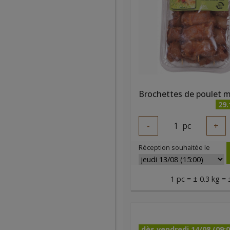
29
-
1
pc
+
Réception souhaitée le
1 pc = ± 0.3 kg = 
dès vendredi 14/08 (09:0