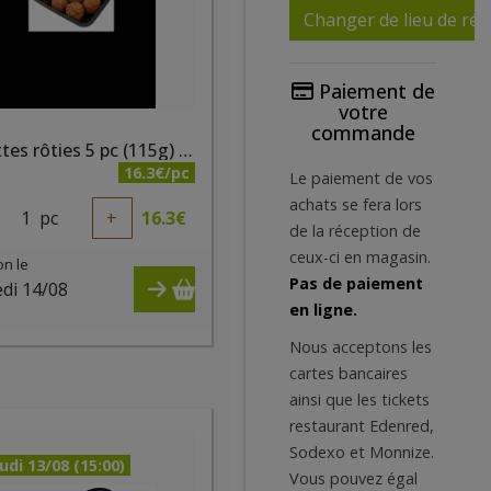
Changer de lieu de réc
Paiement de
votre
commande
Boulettes rôties 5 pc (115g) bio - PQA
16.3€/pc
Le paiement de vos
achats se fera lors
1
pc
+
16.3
€
de la réception de
ceux-ci en magasin.
on le
Pas de paiement
di 14/08
en ligne.
)
Nous acceptons les
cartes bancaires
ainsi que les tickets
restaurant Edenred,
Sodexo et Monnize.
udi 13/08 (15:00)
Vous pouvez égal