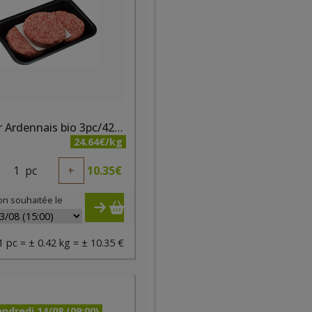
Burger Ardennais bio 3pc/420g - PQA
24.64€/kg
1
pc
+
10.35
€
on souhaitée le
1 pc = ± 0.42 kg = ± 10.35 €
ndredi 14/08 (09:00)