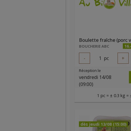
Boulette fraîche (porc 
16
BOUCHERIE ABC
-
1
pc
+
Réception le
vendredi 14/08
(09:00)
1 pc = ± 0.3 kg = 
dès jeudi 13/08 (15:00)