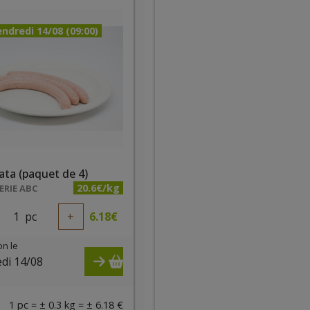
ndredi 14/08 (09:00)
ata (paquet de 4)
20.6€/kg
RIE ABC
1
pc
+
6.18
€
on le
di 14/08
)
1 pc = ± 0.3 kg = ± 6.18 €