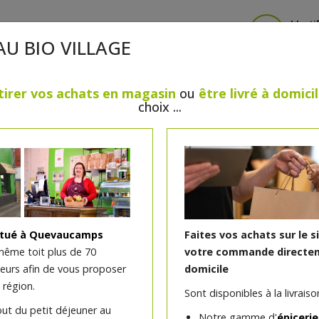
Identi
AU BIO VILLAGE
tirer vos achats en magasin
ou
être livré à domici
choix ...
CRÈMERIE
FROMAGES
VIANDES & VOLAILLES
BOULANGERIE / PÂTISSERIE
SANS GLUTEN, SANS LAC
PS
BEAUTÉ
HUILES ESSENTIELLES
MAISON
itué à Quevaucamps
Faites vos achats sur le s
même toit plus de 70
votre commande directem
teurs afin de vous proposer
domicile
Haché de porc et veau bi
 région.
Sont disponibles à la livraison
)
Ferme des Noyers
out du petit déjeuner au
Notre gamme d'
épicerie