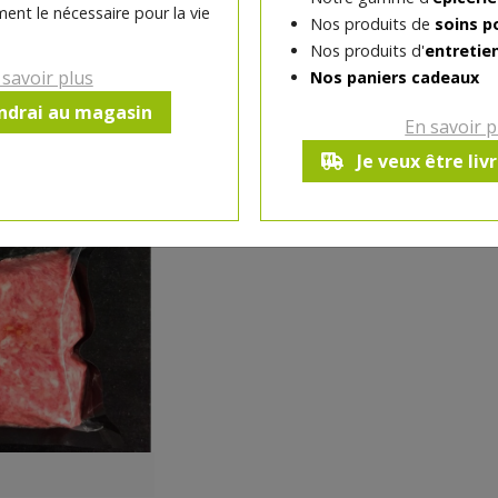
ent le nécessaire pour la vie
Nos produits de
soins p
Nos produits d'
entretie
-
1
pc
+
 savoir plus
Nos paniers cadeaux
Réception le
endrai au magasin
En savoir p
vendredi 14/08 (09:00)
Je veux être liv