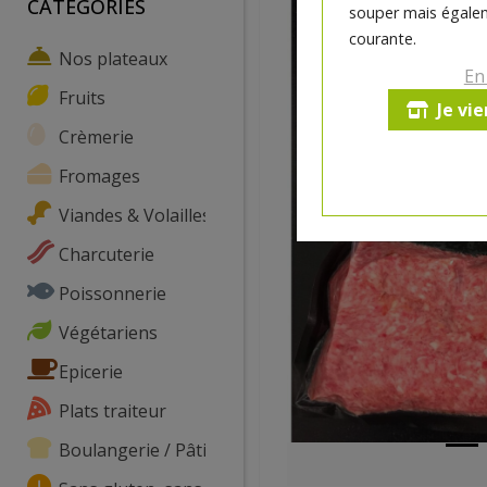
CATEGORIES
souper mais égalem
courante.
Nos plateaux
En
Fruits
Je vi
Crèmerie
Fromages
Viandes & Volailles
Charcuterie
Poissonnerie
Végétariens
Epicerie
Plats traiteur
Boulangerie / Pâtisserie