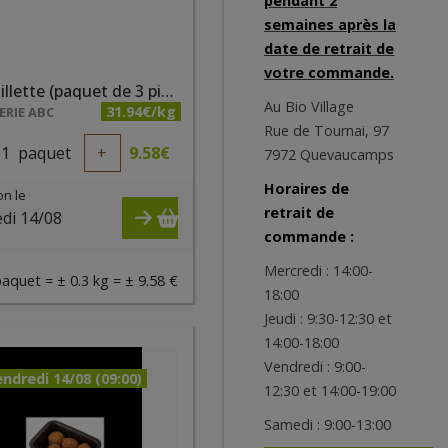
pendant 2
semaines après la
date de retrait de
votre commande.
Andouillette (paquet de 3 pièces)
Au Bio Village
31.94€/kg
RIE ABC
Rue de Tournai, 97
1
paquet
+
9.58
€
7972 Quevaucamps
Horaires de
on le
retrait de
di 14/08
commande :
)
Mercredi : 14:00-
paquet = ± 0.3 kg = ± 9.58 €
18:00
Jeudi : 9:30-12:30 et
14:00-18:00
Vendredi : 9:00-
ndredi 14/08 (09:00)
12:30 et 14:00-19:00
Samedi : 9:00-13:00