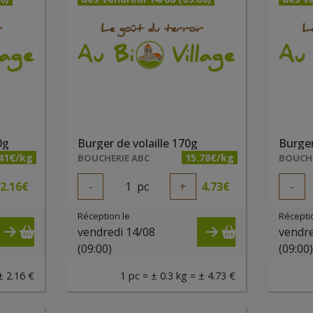
0g
Burger de volaille 170g
Burger
.41€/kg
15.78€/kg
BOUCHERIE ABC
BOUCHE
2.16
€
-
1
pc
+
4.73
€
-
Réception le
Récepti
vendredi 14/08
vendre
(09:00)
(09:00
± 2.16 €
1 pc = ± 0.3 kg = ± 4.73 €