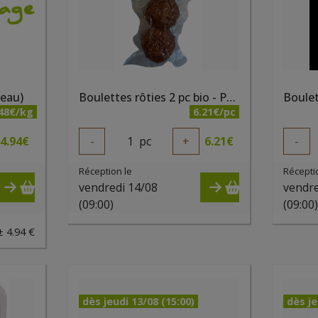
veau)
Boulettes rôties 2 pc bio - PQA
.48€/kg
6.21€/pc
4.94
€
-
1
pc
+
6.21
€
-
Réception le
Récepti
vendredi 14/08
vendre
(09:00)
(09:00
± 4.94 €
dès jeudi 13/08 (15:00)
dès je