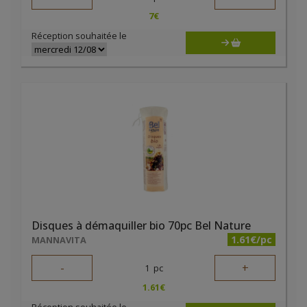
7
€
Réception souhaitée le
Disques à démaquiller bio 70pc Bel Nature
1.61€/pc
MANNAVITA
-
+
1
pc
1.61
€