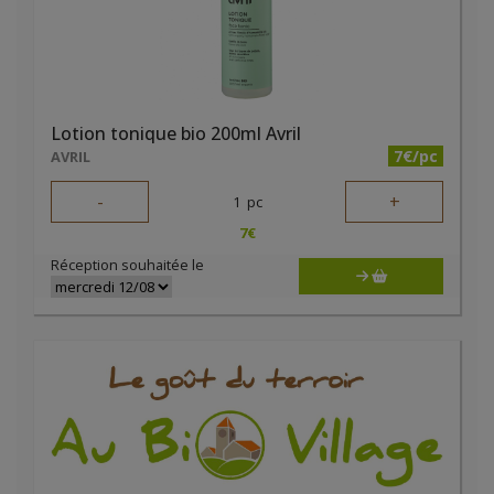
Lotion tonique bio 200ml Avril
7€/pc
AVRIL
-
+
1
pc
7
€
Réception souhaitée le