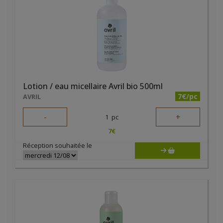
Lotion / eau micellaire Avril bio 500ml
7€/pc
AVRIL
-
+
1
pc
7
€
Réception souhaitée le