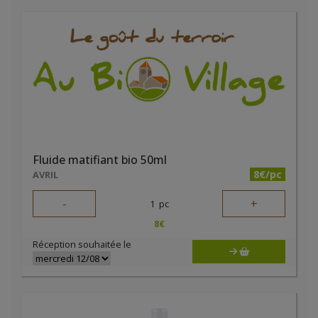
Fluide matifiant bio 50ml
8€/pc
AVRIL
-
+
1
pc
8
€
Réception souhaitée le