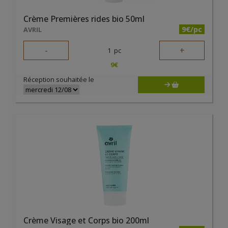
Crème Premières rides bio 50ml
9€/pc
AVRIL
-
+
1
pc
9
€
Réception souhaitée le
Crème Visage et Corps bio 200ml