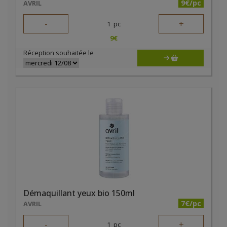
9€/pc
AVRIL
-
+
1
pc
9
€
Réception souhaitée le
Démaquillant yeux bio 150ml
7€/pc
AVRIL
-
+
1
pc