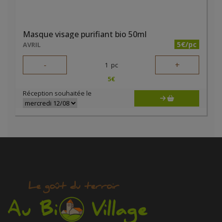
Masque visage purifiant bio 50ml
5€/pc
AVRIL
-
+
1
pc
5
€
Réception souhaitée le