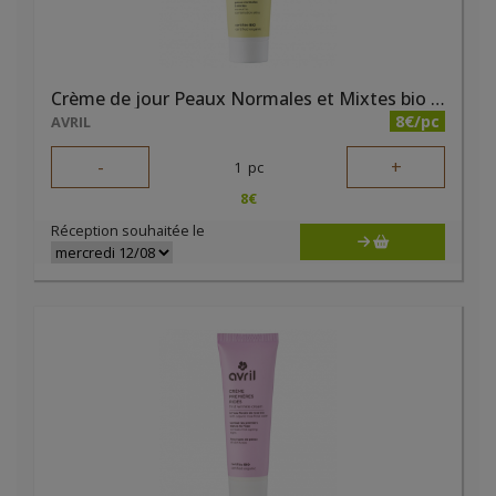
Crème de jour Peaux Normales et Mixtes bio 50ml
8€/pc
AVRIL
-
+
1
pc
8
€
Réception souhaitée le