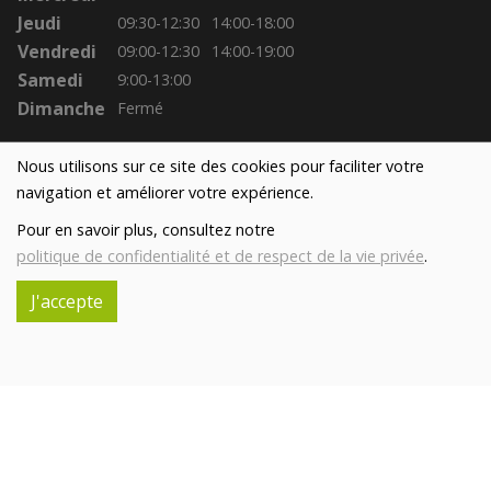
Jeudi
09:30-12:30
14:00-18:00
Vendredi
09:00-12:30
14:00-19:00
Samedi
9:00-13:00
Dimanche
Fermé
Nous utilisons sur ce site des cookies pour faciliter votre
navigation et améliorer votre expérience.
Pour en savoir plus, consultez notre
politique de confidentialité et de respect de la vie privée
.
J'accepte
Réalisé avec
par
MonSiteAMoi