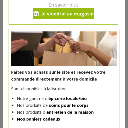
En savoir plus
Crème de jour Peaux Sèches &
Je viendrai au magasin
Sensibles bio 50ml
8€/pc
-
+
1
pc
8
€
Réception souhaitée le
Faites vos achats sur le site et recevez votre
commande directement à votre domicile
Sont disponibles à la livraison :
DANS LA MÊME CATÉGORIE ...
Notre gamme d'
épicerie locale/bio
Nos produits de
soins pour le corps
Nos produits d'
entretien de la maison
Nos paniers cadeaux