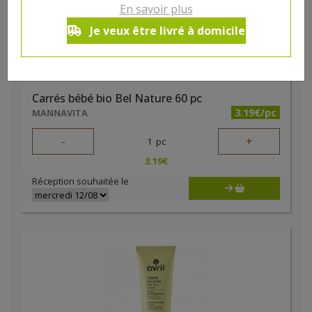
En savoir plus
Je veux être livré à domicile
Carrés bébé bio Bel Nature 60 pc
3.19€/pc
MANNAVITA
-
+
1
pc
3.19
€
Réception souhaitée le