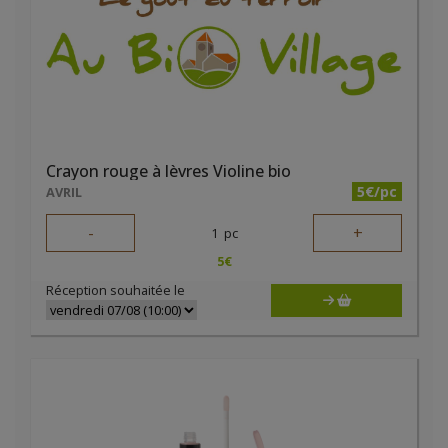
Crayon rouge à lèvres Violine bio
5€/pc
AVRIL
-
+
1
pc
5
€
Réception souhaitée le