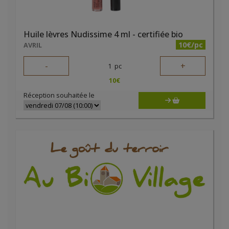
Huile lèvres Nudissime 4 ml - certifiée bio
10€/pc
AVRIL
-
+
1
pc
10
€
Réception souhaitée le