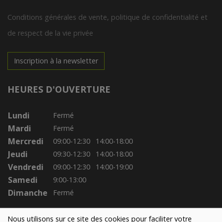
Conditions générales de vente, politique de confidentialité et
de respect de la vie privée
Inscription à la newsletter
HEURES D'OUVERTURE
Lundi
Fermé
Mardi
Fermé
Mercredi
09:00-12:30
14:00-18:00
Jeudi
09:30-12:30
14:00-18:00
Vendredi
09:00-12:30
14:00-19:00
Samedi
9:00-13:00
Dimanche
Fermé
Nous utilisons sur ce site des cookies pour faciliter votre