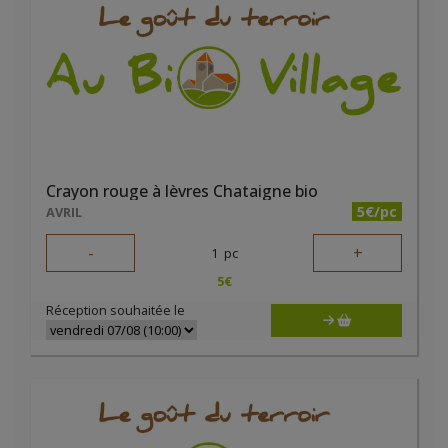
Crayon rouge à lèvres Chataigne bio
5€/pc
AVRIL
-
+
1
pc
5
€
Réception souhaitée le