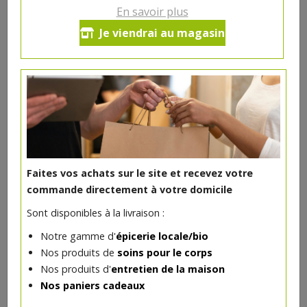
Ce produit est indisponible pour le moment.
En savoir plus
Je viendrai au magasin
DANS LA MÊME CATÉGORIE ...
Faites vos achats sur le site et recevez votre
commande directement à votre domicile
Sont disponibles à la livraison :
Notre gamme d'
épicerie locale/bio
Nos produits de
soins pour le corps
Nos produits d'
entretien de la maison
Baume à lèvres rechargeable 4gr certifié bio Avril
Nos paniers cadeaux
4€/pc
AVRIL