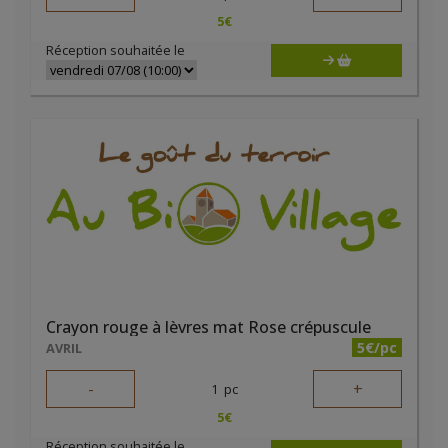
5
€
Réception souhaitée le
Crayon rouge à lèvres mat Rose crépuscule
5€/pc
AVRIL
-
+
1
pc
5
€
Réception souhaitée le