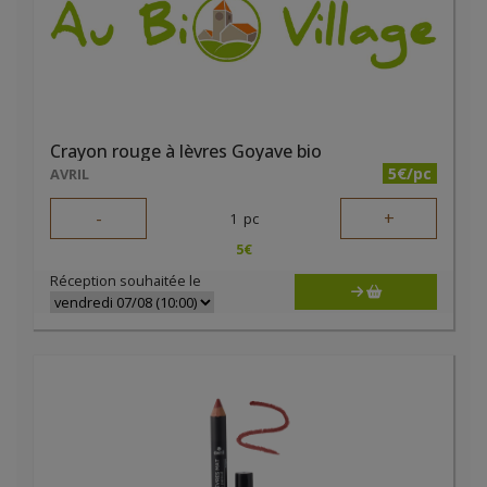
Crayon rouge à lèvres Goyave bio
5€/pc
AVRIL
-
+
1
pc
5
€
Réception souhaitée le