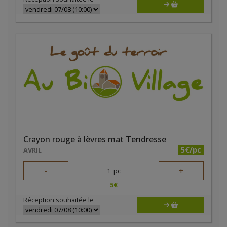
Crayon rouge à lèvres mat Tendresse
5€/pc
AVRIL
-
+
1
pc
5
€
Réception souhaitée le