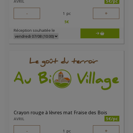
5€/pc
AVRIL
-
+
1
pc
5
€
Réception souhaitée le
Crayon rouge à lèvres mat Fraise des Bois
5€/pc
AVRIL
-
+
1
pc