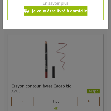
-
+
En savoir plus
1
pc
4
€
Je veux être livré à domicile
Réception souhaitée le
Crayon contour lèvres Cacao bio
4€/pc
AVRIL
-
+
1
pc
4
€