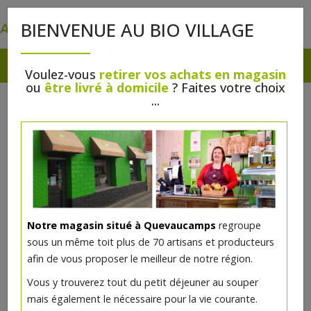
0
BIENVENUE AU BIO VILLAGE
Voulez-vous
retirer vos achats en magasin
ou
être livré à domicile
? Faites votre choix
...
Notre magasin situé à Quevaucamps
regroupe
Crayon rouge à lèvres Sable Rosé
sous un même toit plus de 70 artisans et producteurs
bio
afin de vous proposer le meilleur de notre région.
Vous y trouverez tout du petit déjeuner au souper
5€/pc
mais également le nécessaire pour la vie courante.