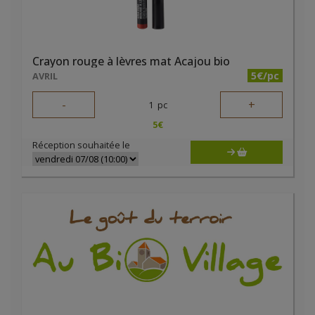
Crayon rouge à lèvres mat Acajou bio
5€/pc
AVRIL
-
+
1
pc
5
€
Réception souhaitée le