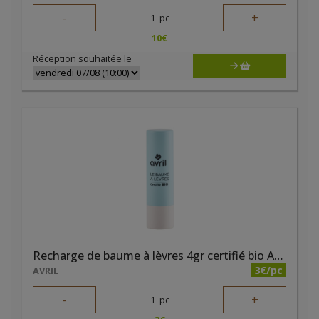
-
+
1
pc
10
€
Réception souhaitée le
Recharge de baume à lèvres 4gr certifié bio Avril
3€/pc
AVRIL
-
+
1
pc