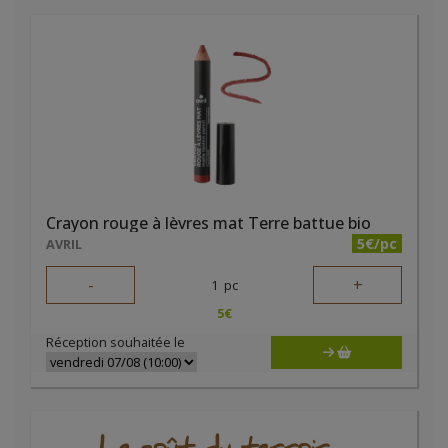
Crayon rouge à lèvres mat Terre battue bio
5€/pc
AVRIL
-
+
1
pc
5
€
Réception souhaitée le