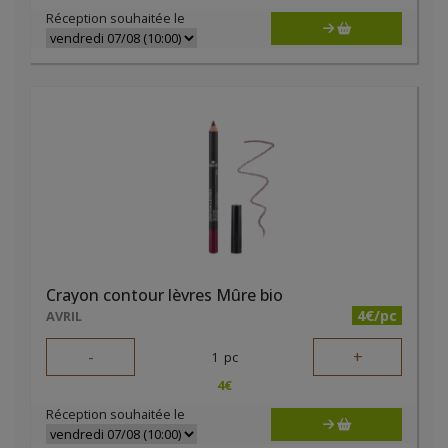
Réception souhaitée le
Crayon contour lèvres Mûre bio
4€/pc
AVRIL
-
+
1
pc
4
€
Réception souhaitée le