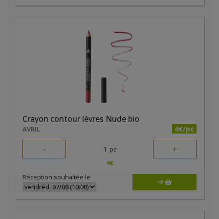
Crayon contour lèvres Nude bio
4€/pc
AVRIL
-
+
1
pc
4
€
Réception souhaitée le