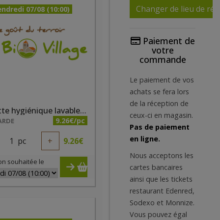
Changer de lieu de réc
ndredi 07/08 (10:00)
Paiement de
votre
commande
Le paiement de vos
achats se fera lors
de la réception de
Serviette hygiénique lavable taille 1 gris
ceux-ci en magasin.
9.26€/pc
ARDE
Pas de paiement
en ligne.
1
pc
+
9.26
€
Nous acceptons les
on souhaitée le
cartes bancaires
ainsi que les tickets
restaurant Edenred,
Sodexo et Monnize.
Vous pouvez égal