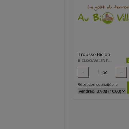
Trousse Bicloo
BICLOO/VALENTIN DE RODDER
-
1
pc
+
Réception souhaitée le