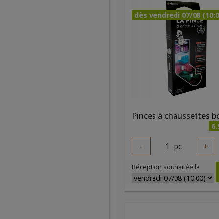
dès vendredi 07/08 (10:0
6.
-
1
pc
+
Réception souhaitée le