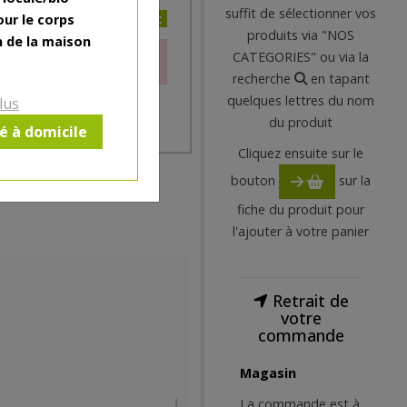
suffit de sélectionner vos
10.29€/pc
our le corps
produits via "NOS
n de la maison
CATEGORIES" ou via la
le moment.
recherche
en tapant
quelques lettres du nom
lus
du produit
ré à domicile
Cliquez ensuite sur le
bouton
sur la
fiche du produit pour
l'ajouter à votre panier
Retrait de
votre
commande
Magasin
La commande est à