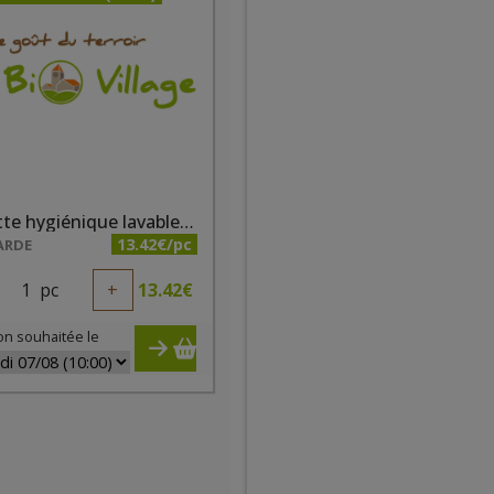
Serviette hygiénique lavable taille 4 fushia
13.42€/pc
ARDE
1
pc
+
13.42
€
on souhaitée le