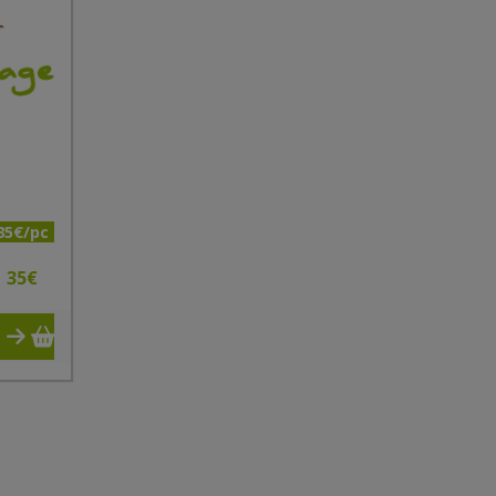
35€/pc
35
€