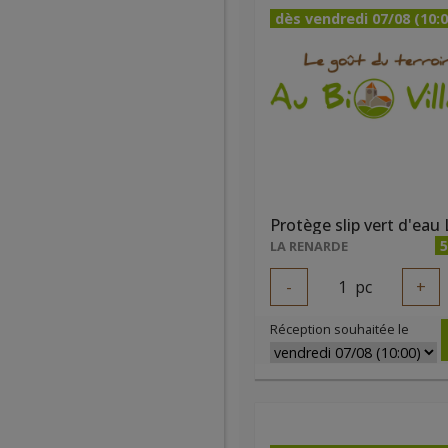
dès vendredi 07/08 (10:0
5
LA RENARDE
-
1
pc
+
Réception souhaitée le