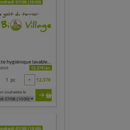
ndredi 07/08 (10:00)
Serviette hygiénique lavable taille 3 fushia
12.37€/pc
ARDE
1
pc
+
12.37
€
on souhaitée le
ndredi 07/08 (10:00)