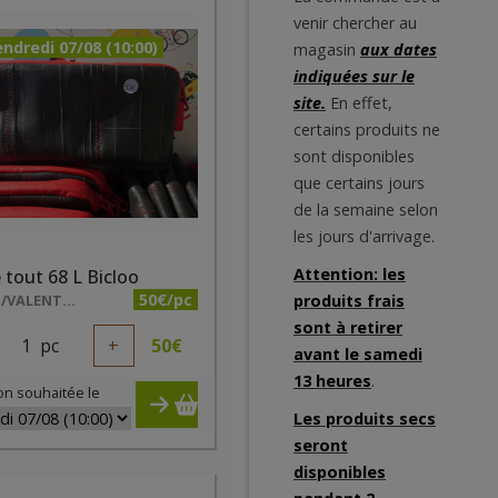
venir chercher au
ndredi 07/08 (10:00)
magasin
aux dates
indiquées sur le
site.
En effet,
certains produits ne
sont disponibles
que certains jours
de la semaine selon
les jours d'arrivage.
Attention: les
 tout 68 L Bicloo
50€/pc
BICLOO/VALENTIN DE RODDER
produits frais
sont à retirer
1
pc
+
50
€
avant le samedi
13 heures
.
on souhaitée le
Les produits secs
seront
disponibles