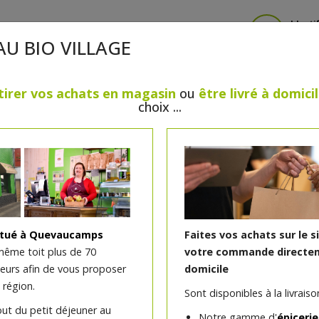
Identi
AU BIO VILLAGE
tirer vos achats en magasin
ou
être livré à domici
choix ...
CRÈMERIE
FROMAGES
VIANDES & VOLAILLES
BOULANGERIE / PÂTISSERIE
SANS GLUTEN, SANS LAC
PS
BEAUTÉ
HUILES ESSENTIELLES
MAISON
itué à Quevaucamps
Faites vos achats sur le s
même toit plus de 70
votre commande directem
teurs afin de vous proposer
domicile
Serviette hygiénique lavab
 région.
Sont disponibles à la livraison
noisette
out du petit déjeuner au
Notre gamme d'
épicerie