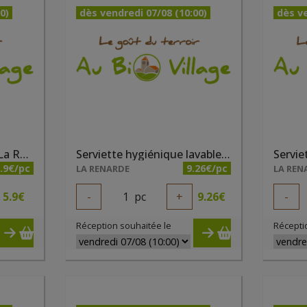
0)
dès vendredi 07/08 (10:00)
dès ve
Protège slip vert d'eau La Renarde
Serviette hygiénique lavable taille 1 fushia
.9€/pc
9.26€/pc
LA RENARDE
LA REN
5.9
€
-
1
pc
+
9.26
€
-
Réception souhaitée le
Récepti