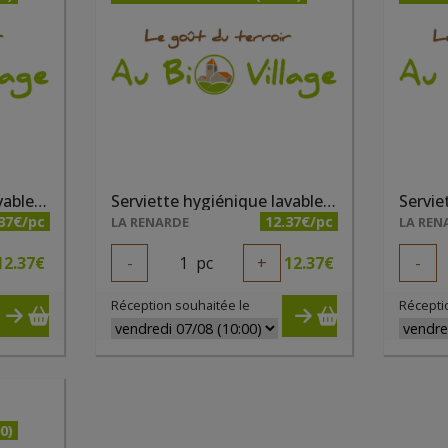
Serviette hygiénique lavable taille 3 gris
Serviette hygiénique lavable taille 3 noisette
37€/pc
12.37€/pc
LA RENARDE
LA REN
12.37
€
-
1
pc
+
12.37
€
-
Réception souhaitée le
Récepti
0)