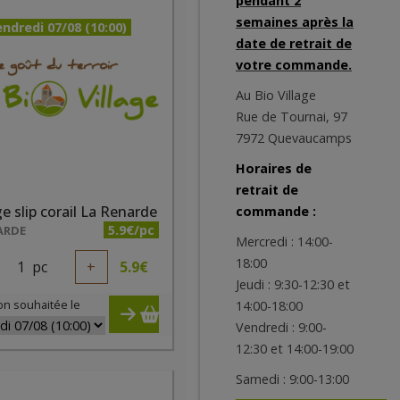
pendant 2
semaines après la
ndredi 07/08 (10:00)
date de retrait de
votre commande.
Au Bio Village
Rue de Tournai, 97
7972 Quevaucamps
Horaires de
retrait de
e slip corail La Renarde
commande :
5.9€/pc
ARDE
Mercredi : 14:00-
18:00
1
pc
+
5.9
€
Jeudi : 9:30-12:30 et
on souhaitée le
14:00-18:00
Vendredi : 9:00-
12:30 et 14:00-19:00
Samedi : 9:00-13:00