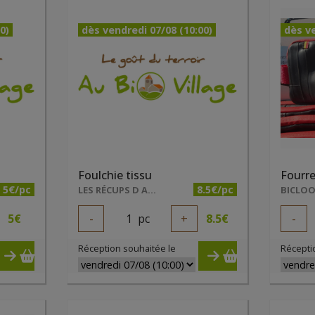
0)
dès vendredi 07/08 (10:00)
dès ve
Foulchie tissu
Fourre
5€/pc
8.5€/pc
LES RÉCUPS D ADEL
5
€
-
1
pc
+
8.5
€
-
Réception souhaitée le
Récepti