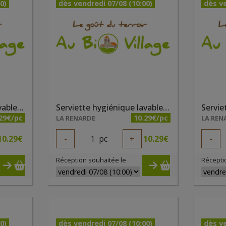
0)
dès vendredi 07/08 (10:00)
dès ve
Serviette hygiénique lavable taille 2 fushia
Serviette hygiénique lavable taille 2 gris
29€/pc
10.29€/pc
LA RENARDE
LA REN
10.29
€
-
1
pc
+
10.29
€
-
Réception souhaitée le
Récepti
0)
dès vendredi 07/08 (10:00)
dès ve