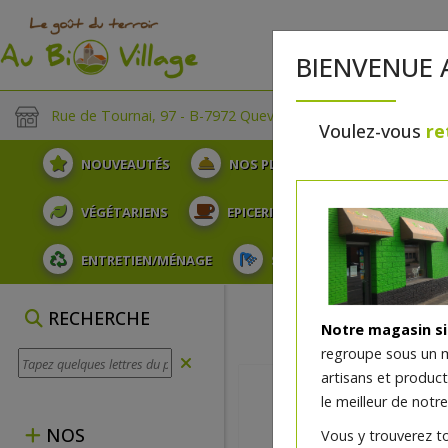
BIENVENUE 
Rue de Tournai, 97 - B-7972 Quevaucamps
Voulez-vous
re
NOUVEAUTÉS
NOS PLATEAUX
FRUITS
VÉGÉTARIENS
EPICERIE
PLATS TRAITEUR
ENTRETIEN/MÉNAGE
SOINS ET HYGIÈNE DU COR
RECHERCHE
Notre magasin s
regroupe sous un 
artisans et produc
le meilleur de notre
NOS
Vous y trouverez t