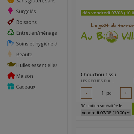
Sans gluten, sans lactose, ...
Surgelés
dès vendredi 07/08 (10:0
Boissons
Entretien/ménage
Soins et hygiène du corps
Beauté
Huiles essentielles
Chouchou tissu
Maison
LES RÉCUPS D ADEL
Cadeaux
-
1
pc
+
Réception souhaitée le