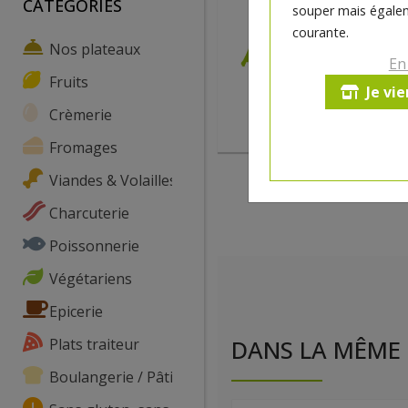
CATEGORIES
souper mais égalem
courante.
Nos plateaux
En
Fruits
Je vi
Crèmerie
Fromages
Viandes & Volailles
Charcuterie
Poissonnerie
Végétariens
Epicerie
Plats traiteur
DANS LA MÊME 
Boulangerie / Pâtisserie