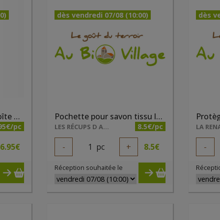
0)
dès vendredi 07/08 (10:00)
dès ve
Pinces à chaussettes boîte de 12 pièces
Pochette pour savon tissu lavable
Protèg
95€/pc
8.5€/pc
LES RÉCUPS D ADEL
LA REN
6.95
€
-
1
pc
+
8.5
€
-
Réception souhaitée le
Récepti