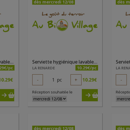
dès mercredi 12/08
dès m
Serviette hygiénique lavable taille 2 fushia
Serviette hygiénique lavable taille 2 gris
29€/pc
10.29€/pc
LA RENARDE
LA REN
10.29
€
-
1
pc
+
10.29
€
-
Réception souhaitée le
Récepti
dès mercredi 12/08
dès m