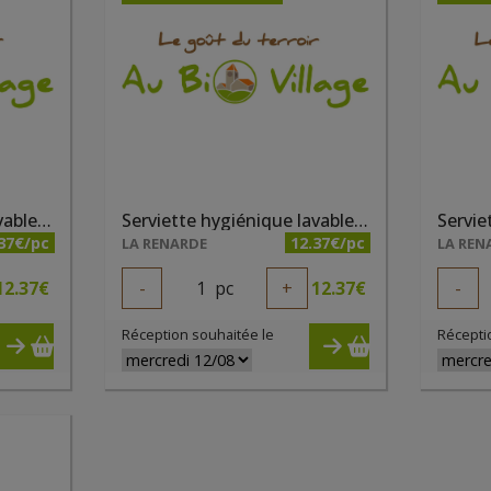
Serviette hygiénique lavable taille 3 gris
Serviette hygiénique lavable taille 3 noisette
37€/pc
12.37€/pc
LA RENARDE
LA REN
12.37
€
-
1
pc
+
12.37
€
-
Réception souhaitée le
Récepti