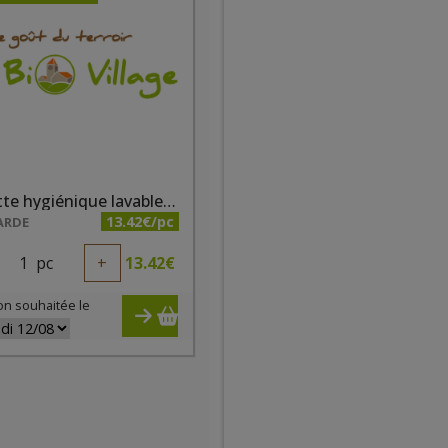
Serviette hygiénique lavable taille 4 fushia
13.42€/pc
ARDE
1
pc
+
13.42
€
on souhaitée le