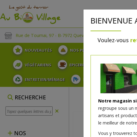
BIENVENUE 
Rue de Tournai, 97 - B-7972 Quevaucamps
Voulez-vous
re
NOUVEAUTÉS
NOS PLATEAUX
FRUITS
VÉGÉTARIENS
EPICERIE
PLATS TRAITEUR
ENTRETIEN/MÉNAGE
SOINS ET HYGIÈNE DU COR
RECHERCHE
Notre magasin s
regroupe sous un 
artisans et produc
le meilleur de notre
NOS
Vous y trouverez t