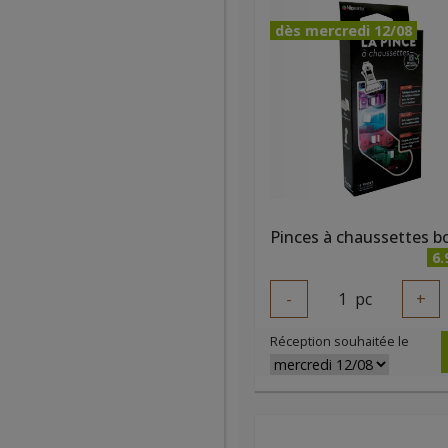
dès mercredi 12/08
6.
-
1
pc
+
Réception souhaitée le