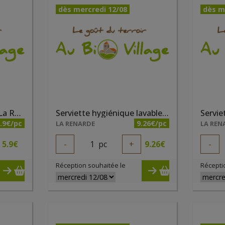
dès mercredi 12/08
dès m
Protège slip vert d'eau La Renarde
Serviette hygiénique lavable taille 1 fushia
.9€/pc
9.26€/pc
LA RENARDE
LA REN
5.9
€
-
1
pc
+
9.26
€
-
Réception souhaitée le
Récepti