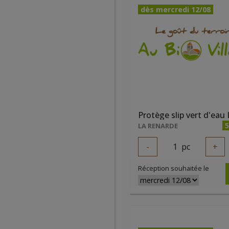
dès mercredi 12/08
5
LA RENARDE
-
1
pc
+
Réception souhaitée le