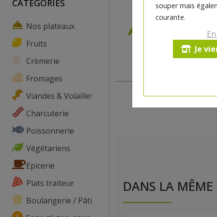
CATEGORIES
souper mais égalem
courante.
Nos plateaux
En
Fruits
Je vi
Crèmerie
Fromages
Viandes & Volailles
Charcuterie
Poissonnerie
Végétariens
Epicerie
Plats traiteur
DANS LA MÊME 
Boulangerie / Pâtisserie