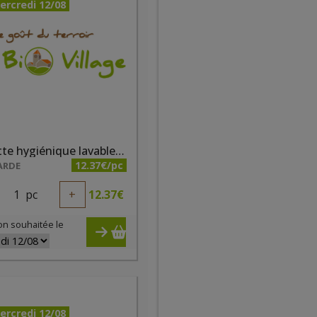
ercredi 12/08
Serviette hygiénique lavable taille 3 fushia
12.37€/pc
ARDE
1
pc
+
12.37
€
on souhaitée le
ercredi 12/08