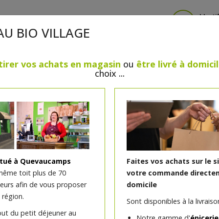
Identi
AU BIO VILLAGE
tirer vos achats en magasin
ou
être livré à domici
choix ...
CRÈMERIE
FROMAGES
VIANDES & VOLAILLES
BOULANGERIE / PÂTISSERIE
SANS GLUTEN, SANS LAC
PS
BEAUTÉ
HUILES ESSENTIELLES
MAISON
itué à Quevaucamps
Faites vos achats sur le s
même toit plus de 70
votre commande directem
teurs afin de vous proposer
domicile
Protège slip gris anthrac
 région.
Sont disponibles à la livraison
out du petit déjeuner au
Notre gamme d'
épicerie