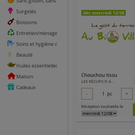
Sans gluten, sans lactose, ...
Surgelés
dès mercredi 12/08
Boissons
Entretien/ménage
Soins et hygiène du corps
Beauté
Huiles essentielles
Chouchou tissu
Maison
LES RÉCUPS D ADEL
Cadeaux
-
1
pc
+
Réception souhaitée le