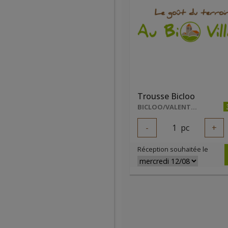
Trousse Bicloo
BICLOO/VALENTIN DE RODDER
-
1
pc
+
Réception souhaitée le