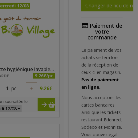
Changer de lieu de réc
ercredi 12/08
Paiement de
votre
commande
Le paiement de vos
achats se fera lors
de la réception de
Serviette hygiénique lavable taille 1 gris
ceux-ci en magasin.
9.26€/pc
ARDE
Pas de paiement
en ligne.
1
pc
+
9.26
€
Nous acceptons les
on souhaitée le
cartes bancaires
ainsi que les tickets
restaurant Edenred,
Sodexo et Monnize.
Vous pouvez égal