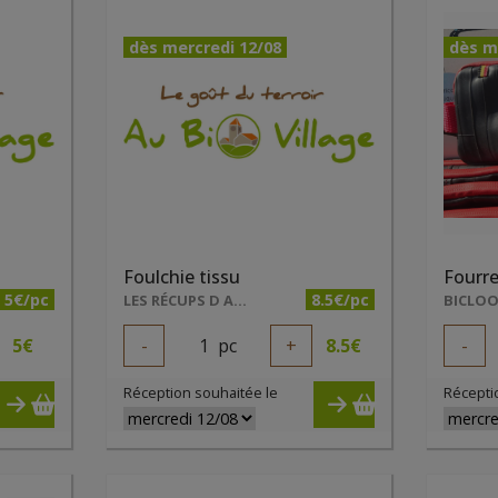
dès mercredi 12/08
dès m
Foulchie tissu
Fourre
5€/pc
8.5€/pc
LES RÉCUPS D ADEL
5
€
-
1
pc
+
8.5
€
-
Réception souhaitée le
Récepti