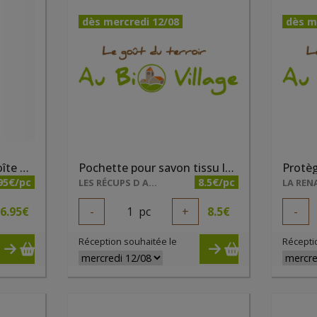
dès mercredi 12/08
dès m
Pinces à chaussettes boîte de 12 pièces
Pochette pour savon tissu lavable
Protèg
95€/pc
8.5€/pc
LES RÉCUPS D ADEL
LA REN
6.95
€
-
1
pc
+
8.5
€
-
Réception souhaitée le
Récepti