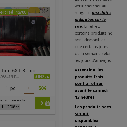
venir chercher au
ercredi 12/08
magasin
aux dates
indiquées sur le
site.
En effet,
certains produits ne
sont disponibles
que certains jours
de la semaine selon
les jours d'arrivage.
Attention: les
 tout 68 L Bicloo
50€/pc
BICLOO/VALENTIN DE RODDER
produits frais
sont à retirer
1
pc
+
50
€
avant le samedi
13 heures
.
on souhaitée le
Les produits secs
seront
disponibles