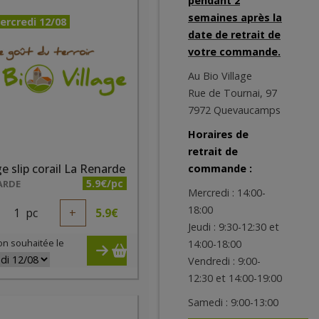
pendant 2
semaines après la
ercredi 12/08
date de retrait de
votre commande.
Au Bio Village
Rue de Tournai, 97
7972 Quevaucamps
Horaires de
retrait de
e slip corail La Renarde
commande :
5.9€/pc
ARDE
Mercredi : 14:00-
18:00
1
pc
+
5.9
€
Jeudi : 9:30-12:30 et
on souhaitée le
14:00-18:00
Vendredi : 9:00-
12:30 et 14:00-19:00
Samedi : 9:00-13:00