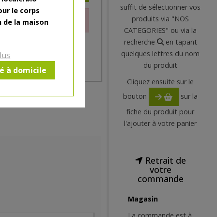
suffit de sélectionner vos
our le corps
produits via "NOS
le moment.
n de la maison
CATEGORIES" ou via la
recherche
en tapant
quelques lettres du nom
lus
du produit
ré à domicile
Cliquez ensuite sur le
bouton
sur la
fiche du produit pour
l'ajouter à votre panier
Retrait de
votre
commande
Magasin
La commande est à