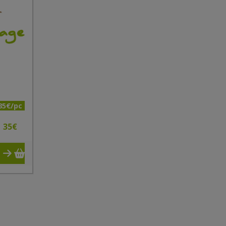
35€/pc
35
€