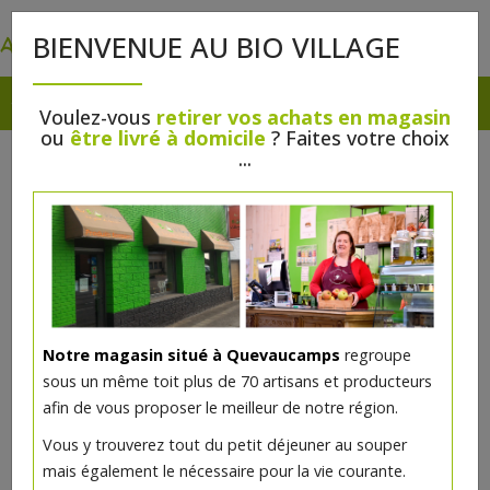
0
BIENVENUE AU BIO VILLAGE
Voulez-vous
retirer vos achats en magasin
ou
être livré à domicile
? Faites votre choix
...
Notre magasin situé à Quevaucamps
regroupe
sous un même toit plus de 70 artisans et producteurs
afin de vous proposer le meilleur de notre région.
Eau florale d'Hélichryse bio
Vous y trouverez tout du petit déjeuner au souper
200ml
mais également le nécessaire pour la vie courante.