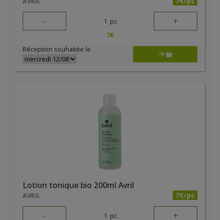
7€/pc
AVRIL
-
+
1
pc
7
€
Réception souhaitée le
Lotion tonique bio 200ml Avril
7€/pc
AVRIL
-
+
1
pc