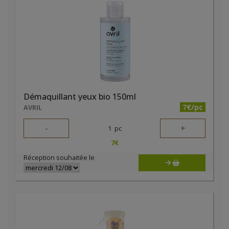
Démaquillant yeux bio 150ml
7€/pc
AVRIL
-
+
1
pc
7
€
Réception souhaitée le