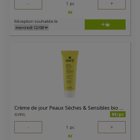
-
+
1
pc
8
€
Réception souhaitée le
Crème de jour Peaux Sèches & Sensibles bio 50ml
8€/pc
AVRIL
-
+
1
pc
8
€