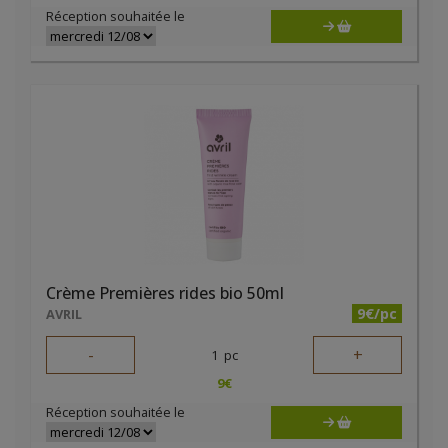
Réception souhaitée le
Crème Premières rides bio 50ml
9€/pc
AVRIL
-
+
1
pc
9
€
Réception souhaitée le