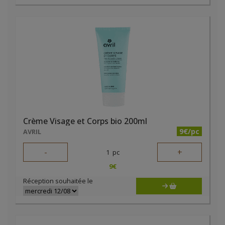
Crème Visage et Corps bio 200ml
9€/pc
AVRIL
-
+
1
pc
9
€
Réception souhaitée le