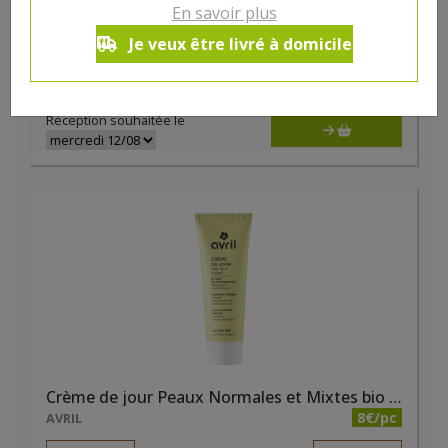
Carrés bébé bio Bel Nature 60 pc
En savoir plus
3.19€/pc
MANNAVITA
Je veux être livré à domicile
-
+
1
pc
3.19
€
Réception souhaitée le
Crème de jour Peaux Normales et Mixtes bio 50ml
8€/pc
AVRIL