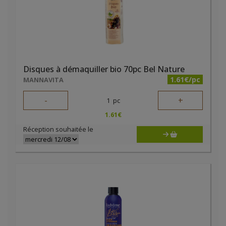
Disques à démaquiller bio 70pc Bel Nature
1.61€/pc
MANNAVITA
-
+
1
pc
1.61
€
Réception souhaitée le