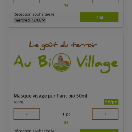
7
€
Réception souhaitée le
Masque visage purifiant bio 50ml
5€/pc
AVRIL
-
+
1
pc
5
€
Réception souhaitée le