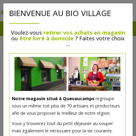
0
BIENVENUE AU BIO VILLAGE
Voulez-vous
retirer vos achats en magasin
ou
être livré à domicile
? Faites votre choix
...
Notre magasin situé à Quevaucamps
regroupe
sous un même toit plus de 70 artisans et producteurs
afin de vous proposer le meilleur de notre région.
Savon corps & mains Fleur
Vous y trouverez tout du petit déjeuner au souper
d'Oranger bio 100g
mais également le nécessaire pour la vie courante.