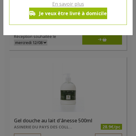
Gel douche Amande/Pêche de vigne bio 1 litre Natessence
En savoir plus
13.91€/pc
HYGIENA
Je veux être livré à domicile
-
+
1
pc
13.91
€
Réception souhaitée le
Gel douche au lait d'ânesse 500ml
28.9€/pc
ASINERIE DU PAYS DES COLLINES SRL