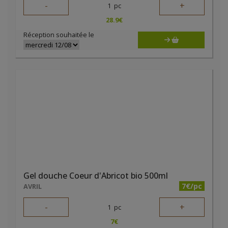
-
+
1
pc
28.9
€
Réception souhaitée le
Gel douche Coeur d'Abricot bio 500ml
7€/pc
AVRIL
-
+
1
pc
7
€