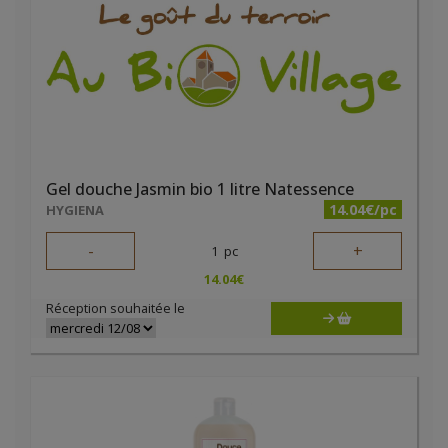
Gel douche Jasmin bio 1 litre Natessence
14.04€/pc
HYGIENA
-
+
1
pc
14.04
€
Réception souhaitée le