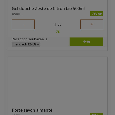
Gel douche Zeste de Citron bio 500ml
7€/pc
AVRIL
-
+
1
pc
7
€
Réception souhaitée le
Porte savon aimanté