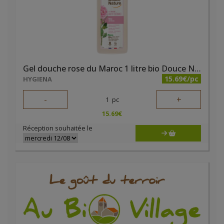
Gel douche rose du Maroc 1 litre bio Douce Nature
15.69€/pc
HYGIENA
-
+
1
pc
15.69
€
Réception souhaitée le