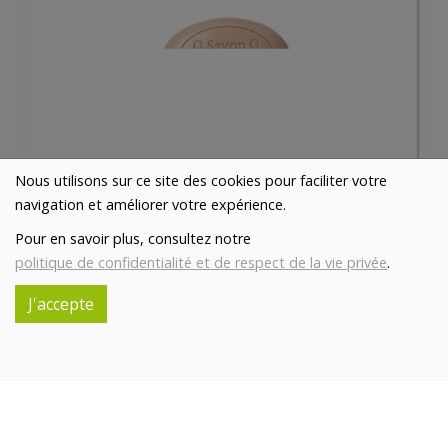
Savon au lait d'ânesse ovale parfum ambre 200g
Nous utilisons sur ce site des cookies pour faciliter votre
10.9€/pc
ASINERIE DU PAYS DES COLLINES SRL
navigation et améliorer votre expérience.
-
+
1
pc
Pour en savoir plus, consultez notre
10.9
€
politique de confidentialité et de respect de la vie privée
.
Réception souhaitée le
J'accepte