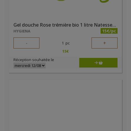
Gel douche Rose trémière bio 1 litre Natessence
15€/pc
HYGIENA
-
+
1
pc
15
€
Réception souhaitée le