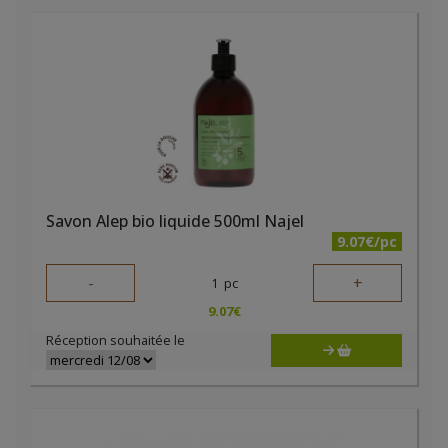
Savon Alep bio liquide 500ml Najel
9.07€/pc
-
+
1
pc
9.07
€
Réception souhaitée le