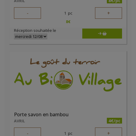
8€/pc
AVRIL
-
+
1
pc
8
€
Réception souhaitée le
Porte savon en bambou
4€/pc
AVRIL
-
+
1
pc