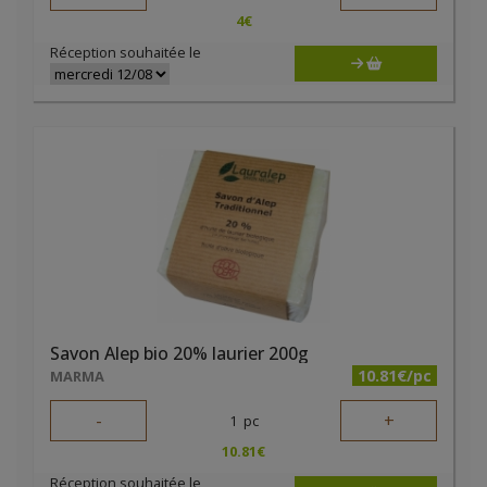
4
€
Réception souhaitée le
Savon Alep bio 20% laurier 200g
10.81€/pc
MARMA
-
+
1
pc
10.81
€
Réception souhaitée le