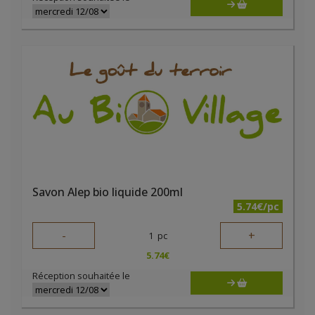
Savon Alep bio liquide 200ml
5.74€/pc
-
+
1
pc
5.74
€
Réception souhaitée le