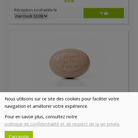
9.07
€
Réception souhaitée le
Savon au lait d'ânesse ovale parfum ambre 200g
Nous utilisons sur ce site des cookies pour faciliter votre
10.9€/pc
ASINERIE DU PAYS DES COLLINES SRL
navigation et améliorer votre expérience.
-
+
1
pc
Pour en savoir plus, consultez notre
10.9
€
politique de confidentialité et de respect de la vie privée
.
Réception souhaitée le
J'accepte