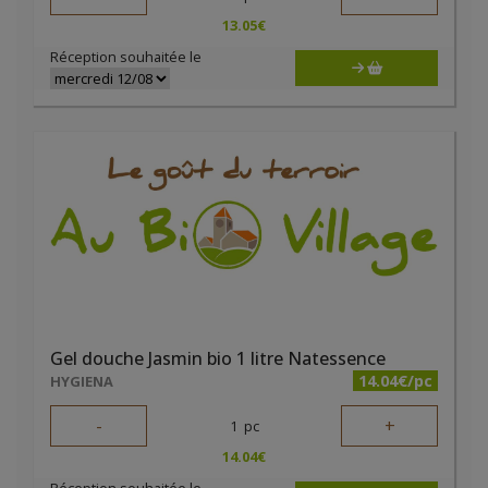
13.05
€
Réception souhaitée le
Gel douche Jasmin bio 1 litre Natessence
14.04€/pc
HYGIENA
-
+
1
pc
14.04
€