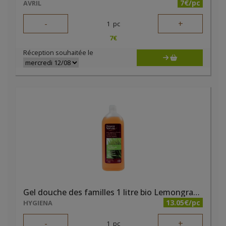
7€/pc
AVRIL
-
+
1
pc
7
€
Réception souhaitée le
Gel douche des familles 1 litre bio Lemongrass Douce Nature
13.05€/pc
HYGIENA
-
+
1
pc