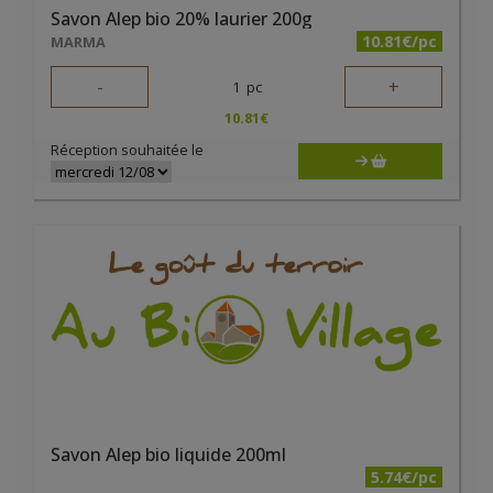
Savon Alep bio 20% laurier 200g
10.81€/pc
MARMA
-
+
1
pc
10.81
€
Réception souhaitée le
Savon Alep bio liquide 200ml
5.74€/pc