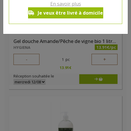
En savoir plus
Je veux être livré à domicile
Gel douche Amande/Pêche de vigne bio 1 litre Natessence
13.91€/pc
HYGIENA
-
+
1
pc
13.91
€
Réception souhaitée le