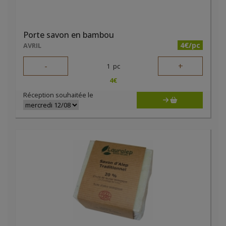
Porte savon en bambou
4€/pc
AVRIL
-
+
1
pc
4
€
Réception souhaitée le