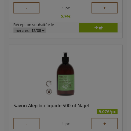
-
+
1
pc
5.74
€
Réception souhaitée le
Savon Alep bio liquide 500ml Najel
9.07€/pc
-
+
1
pc