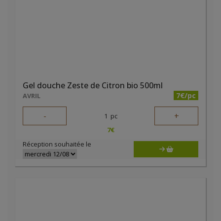
Gel douche Zeste de Citron bio 500ml
7€/pc
AVRIL
-
+
1
pc
7
€
Réception souhaitée le