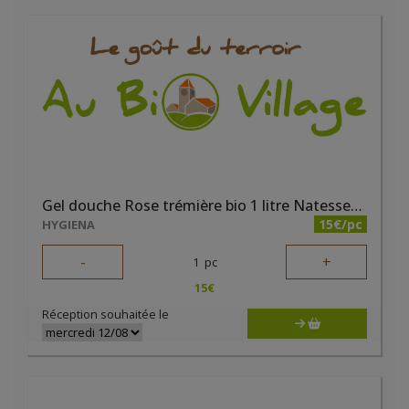
Gel douche Rose trémière bio 1 litre Natessence
15€/pc
HYGIENA
-
+
1
pc
15
€
Réception souhaitée le