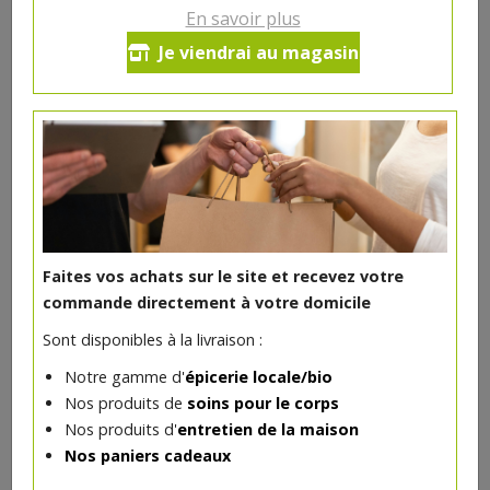
En savoir plus
Savon Chanvre à tout faire bio
Je viendrai au magasin
100g
5.3€/pc
-
+
1
pc
5.3
€
Réception souhaitée le
Faites vos achats sur le site et recevez votre
commande directement à votre domicile
Sont disponibles à la livraison :
DANS LA MÊME CATÉGORIE ...
Notre gamme d'
épicerie locale/bio
Nos produits de
soins pour le corps
Nos produits d'
entretien de la maison
Nos paniers cadeaux