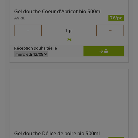
Gel douche Coeur d'Abricot bio 500ml
7€/pc
AVRIL
-
+
1
pc
7
€
Réception souhaitée le
Gel douche Délice de poire bio 500ml