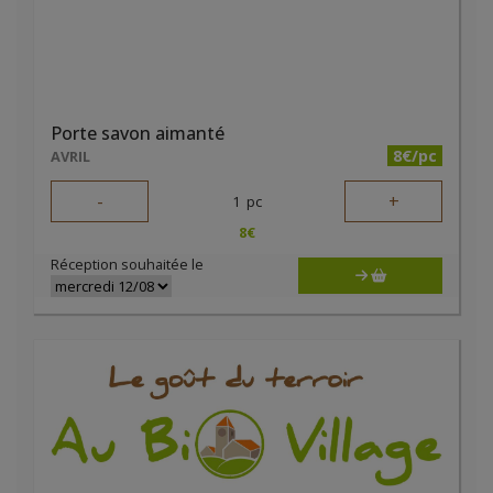
Porte savon aimanté
8€/pc
AVRIL
-
+
1
pc
8
€
Réception souhaitée le