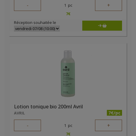
-
+
1
pc
7
€
Réception souhaitée le
Lotion tonique bio 200ml Avril
7€/pc
AVRIL
-
+
1
pc
7
€