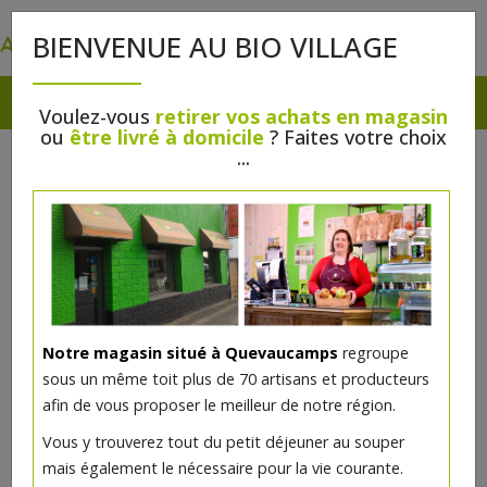
0
BIENVENUE AU BIO VILLAGE
Voulez-vous
retirer vos achats en magasin
ou
être livré à domicile
? Faites votre choix
...
Notre magasin situé à Quevaucamps
regroupe
sous un même toit plus de 70 artisans et producteurs
afin de vous proposer le meilleur de notre région.
Lait démaquillant bio 250ml Avril
Vous y trouverez tout du petit déjeuner au souper
mais également le nécessaire pour la vie courante.
8€/pc