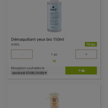
Démaquillant yeux bio 150ml
7€/pc
AVRIL
-
+
1
pc
7
€
Réception souhaitée le