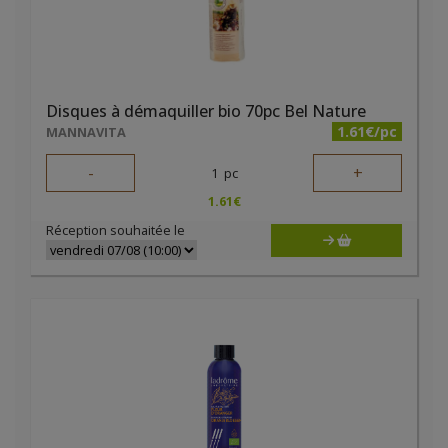
Disques à démaquiller bio 70pc Bel Nature
1.61€/pc
MANNAVITA
-
+
1
pc
1.61
€
Réception souhaitée le