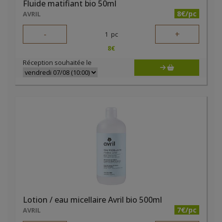
Fluide matifiant bio 50ml
8€/pc
AVRIL
-
+
1
pc
8
€
Réception souhaitée le
Lotion / eau micellaire Avril bio 500ml
7€/pc
AVRIL