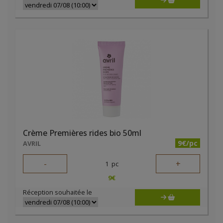
Crème Premières rides bio 50ml
9€/pc
AVRIL
-
+
1
pc
9
€
Réception souhaitée le