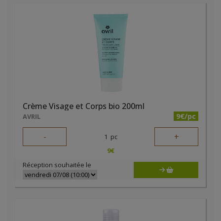
Crème Visage et Corps bio 200ml
9€/pc
AVRIL
-
+
1
pc
9
€
Réception souhaitée le