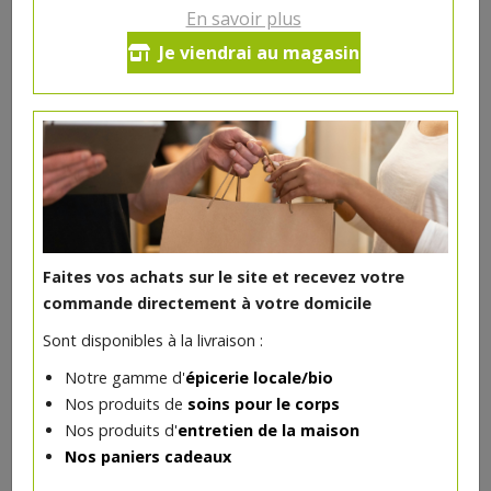
En savoir plus
Ce produit est indisponible pour le moment.
Je viendrai au magasin
DANS LA MÊME CATÉGORIE ...
Faites vos achats sur le site et recevez votre
commande directement à votre domicile
Sont disponibles à la livraison :
Notre gamme d'
épicerie locale/bio
Nos produits de
soins pour le corps
Nos produits d'
entretien de la maison
Nos paniers cadeaux
Carrés bébé bio Bel Nature 60 pc
3.19€/pc
MANNAVITA