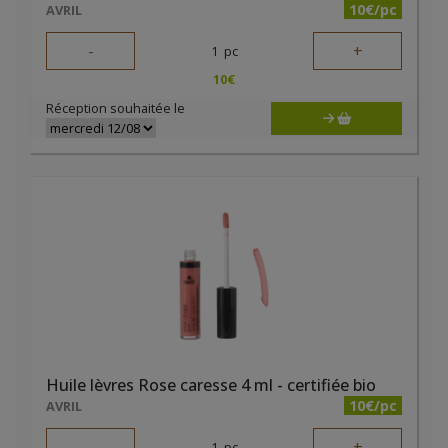
10€/pc
AVRIL
-
+
1
pc
10
€
Réception souhaitée le
Huile lèvres Rose caresse 4 ml - certifiée bio
10€/pc
AVRIL
-
+
1
pc