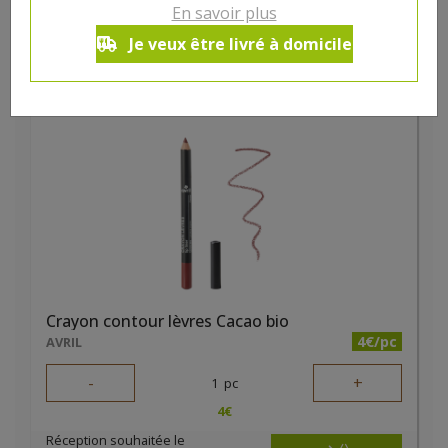
En savoir plus
4
€
Je veux être livré à domicile
Réception souhaitée le
Crayon contour lèvres Cacao bio
4€/pc
AVRIL
-
+
1
pc
4
€
Réception souhaitée le