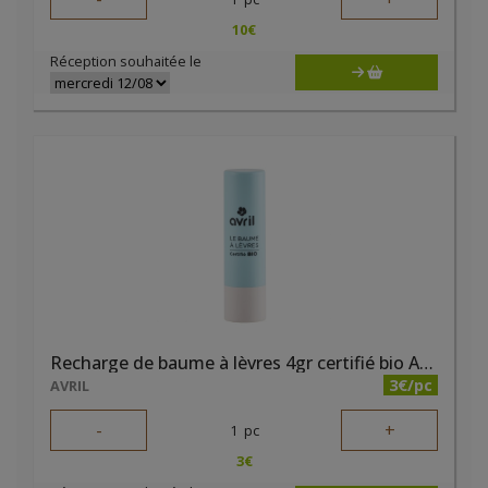
10
€
Réception souhaitée le
Recharge de baume à lèvres 4gr certifié bio Avril
3€/pc
AVRIL
-
+
1
pc
3
€