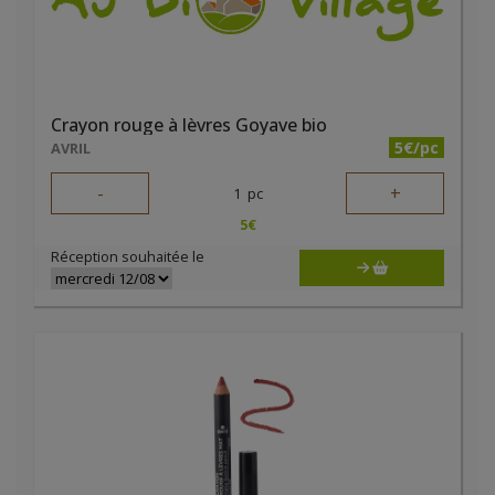
Crayon rouge à lèvres Goyave bio
5€/pc
AVRIL
-
+
1
pc
5
€
Réception souhaitée le