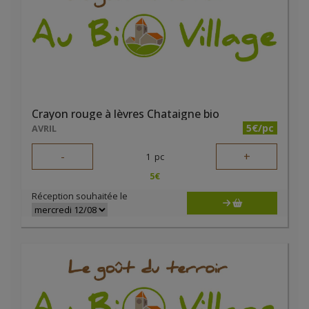
Crayon rouge à lèvres Chataigne bio
5€/pc
AVRIL
-
+
1
pc
5
€
Réception souhaitée le