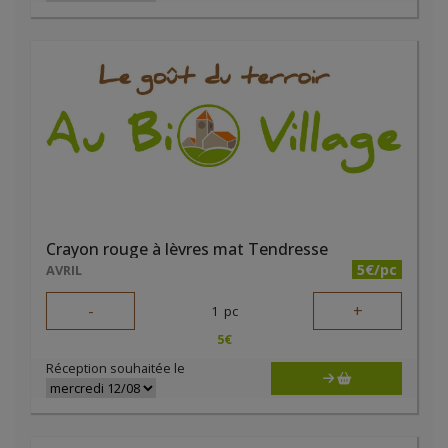
Crayon rouge à lèvres mat Tendresse
5€/pc
AVRIL
-
+
1
pc
5
€
Réception souhaitée le