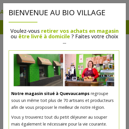
0
BIENVENUE AU BIO VILLAGE
Voulez-vous
retirer vos achats en magasin
ou
être livré à domicile
? Faites votre choix
...
Notre magasin situé à Quevaucamps
regroupe
Rouge à lèvres Rose vintage bio
sous un même toit plus de 70 artisans et producteurs
afin de vous proposer le meilleur de notre région.
6€/pc
Vous y trouverez tout du petit déjeuner au souper
mais également le nécessaire pour la vie courante.
Ce produit est indisponible pour le moment.