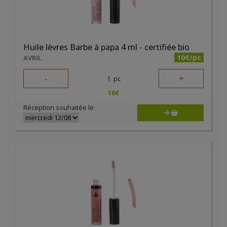
Huile lèvres Barbe à papa 4 ml - certifiée bio
10€/pc
AVRIL
-
+
1
pc
10
€
Réception souhaitée le