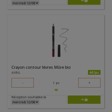
Crayon contour lèvres Mûre bio
4€/pc
AVRIL
-
+
1
pc
4
€
Réception souhaitée le