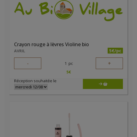
Crayon rouge à lèvres Violine bio
5€/pc
AVRIL
-
+
1
pc
5
€
Réception souhaitée le