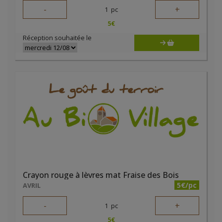
-
+
1
pc
5
€
Réception souhaitée le
Crayon rouge à lèvres mat Fraise des Bois
5€/pc
AVRIL
-
+
1
pc
5
€