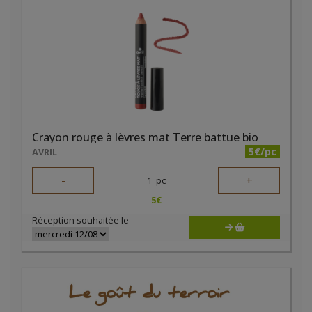
Crayon rouge à lèvres mat Terre battue bio
5€/pc
AVRIL
-
+
1
pc
5
€
Réception souhaitée le