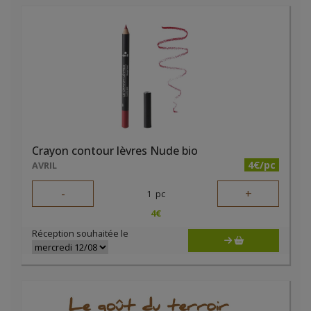
Crayon contour lèvres Nude bio
4€/pc
AVRIL
-
+
1
pc
4
€
Réception souhaitée le