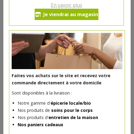
En savoir plus
Je viendrai au magasin
DANS LA MÊME CATÉGORIE ...
Faites vos achats sur le site et recevez votre
commande directement à votre domicile
Sont disponibles à la livraison :
Notre gamme d'
épicerie locale/bio
Nos produits de
soins pour le corps
Baume à lèvres rechargeable 4gr certifié bio Avril
Nos produits d'
entretien de la maison
4€/pc
AVRIL
Nos paniers cadeaux
-
+
1
pc