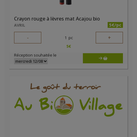
Crayon rouge à lèvres mat Acajou bio
5€/pc
AVRIL
-
+
1
pc
5
€
Réception souhaitée le