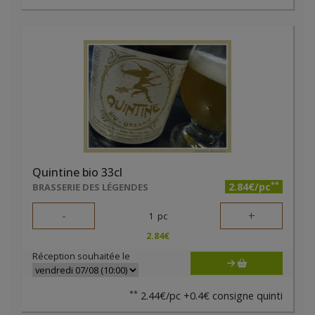
Quintine bio 33cl
**
2.84€/pc
BRASSERIE DES LÉGENDES
-
+
1
pc
2.84
€
Réception souhaitée le
**
2.44€/pc +0.4€ consigne quinti