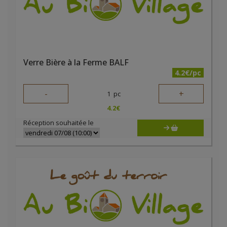
Verre Bière à la Ferme BALF
4.2€/pc
-
+
1
pc
4.2
€
Réception souhaitée le