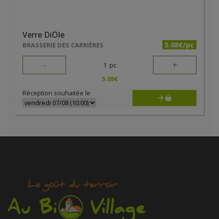
Verre DiÔle
5.08€/pc
BRASSERIE DES CARRIÈRES
-
+
1
pc
5.08
€
Réception souhaitée le