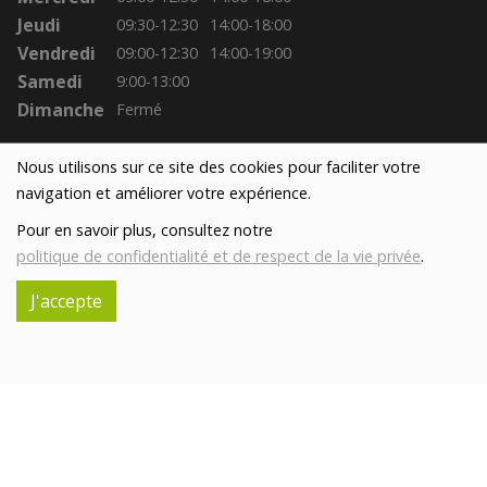
Jeudi
09:30-12:30
14:00-18:00
Vendredi
09:00-12:30
14:00-19:00
Samedi
9:00-13:00
Dimanche
Fermé
Nous utilisons sur ce site des cookies pour faciliter votre
navigation et améliorer votre expérience.
Pour en savoir plus, consultez notre
politique de confidentialité et de respect de la vie privée
.
J'accepte
Réalisé avec
par
MonSiteAMoi