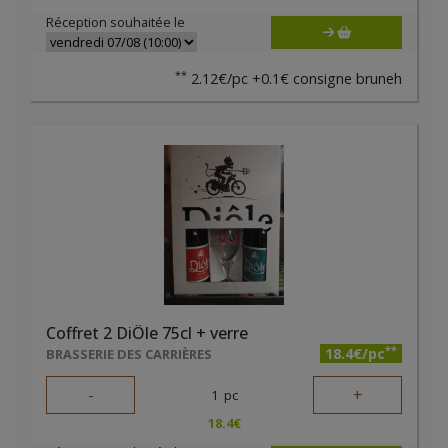
Réception souhaitée le
**
2.12€/pc +0.1€ consigne bruneh
Coffret 2 DiÔle 75cl + verre
**
18.4€/pc
BRASSERIE DES CARRIÈRES
-
+
1
pc
18.4
€