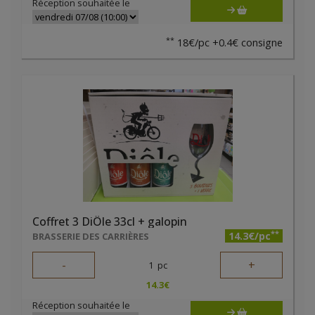
Réception souhaitée le
**
18€/pc +0.4€ consigne
Coffret 3 DiÔle 33cl + galopin
**
14.3€/pc
BRASSERIE DES CARRIÈRES
-
+
1
pc
14.3
€
Réception souhaitée le