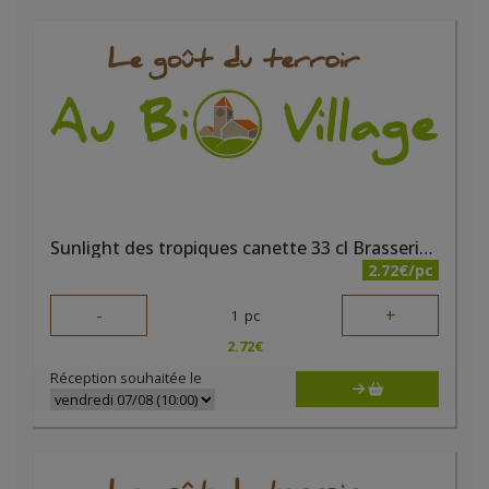
Sunlight des tropiques canette 33 cl Brasserie du Borinage
2.72€/pc
-
+
1
pc
2.72
€
Réception souhaitée le