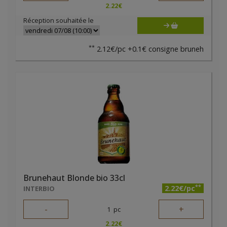
2.22
€
Réception souhaitée le
**
2.12€/pc +0.1€ consigne bruneh
Brunehaut Blonde bio 33cl
**
2.22€/pc
INTERBIO
-
+
1
pc
2.22
€