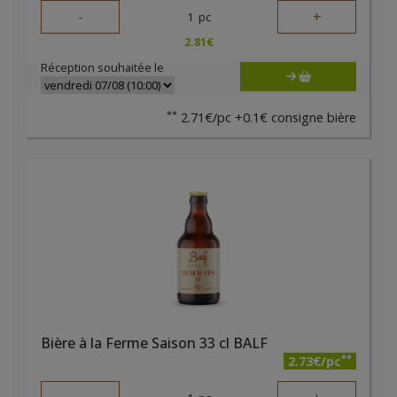
-
+
1
pc
2.81
€
Réception souhaitée le
**
2.71€/pc +0.1€ consigne bière
Bière à la Ferme Saison 33 cl BALF
**
2.73€/pc