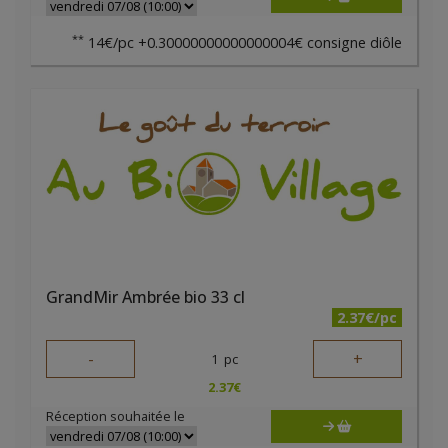
**
14€/pc +0.30000000000000004€ consigne diôle
GrandMir Ambrée bio 33 cl
2.37€/pc
-
+
1
pc
2.37
€
Réception souhaitée le