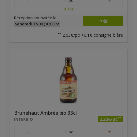
-
+
1
pc
2.73
€
Réception souhaitée le
**
2.63€/pc +0.1€ consigne bière
Brunehaut Ambrée bio 33cl
**
2.22€/pc
INTERBIO
-
+
1
pc