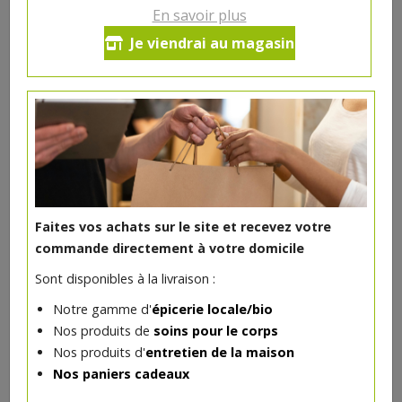
En savoir plus
Ce produit est indisponible pour le moment.
Je viendrai au magasin
DANS LA MÊME CATÉGORIE ...
Faites vos achats sur le site et recevez votre
commande directement à votre domicile
Sont disponibles à la livraison :
Notre gamme d'
épicerie locale/bio
Nos produits de
soins pour le corps
Nos produits d'
entretien de la maison
Nos paniers cadeaux
Baraque 33 cl Brasserie du Borinage
**
2.73€/pc