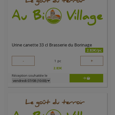
Urine canette 33 cl Brasserie du Borinage
2.83€/pc
-
+
1
pc
2.83
€
Réception souhaitée le