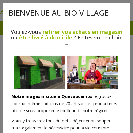
0
BIENVENUE AU BIO VILLAGE
Voulez-vous
retirer vos achats en magasin
ou
être livré à domicile
? Faites votre choix
...
Notre magasin situé à Quevaucamps
regroupe
sous un même toit plus de 70 artisans et producteurs
afin de vous proposer le meilleur de notre région.
Bière Legends Harmony 33cl
Vous y trouverez tout du petit déjeuner au souper
mais également le nécessaire pour la vie courante.
1.74€/pc