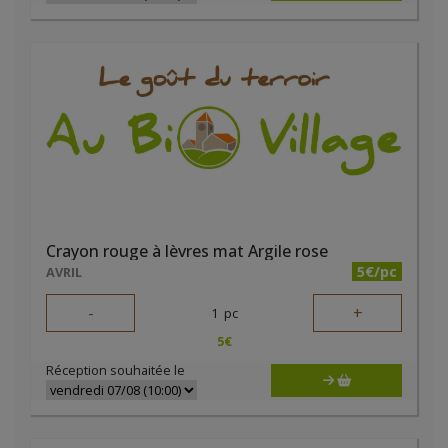
Crayon rouge à lèvres mat Argile rose
5€/pc
AVRIL
-
+
1
pc
5
€
Réception souhaitée le