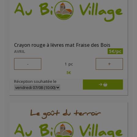
Crayon rouge à lèvres mat Fraise des Bois
5€/pc
AVRIL
-
+
1
pc
5
€
Réception souhaitée le