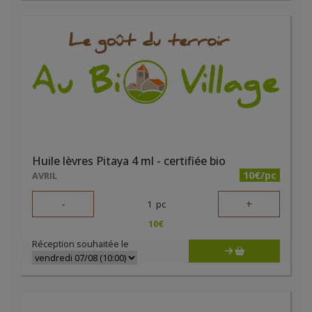
Huile lèvres Pitaya 4 ml - certifiée bio
10€/pc
AVRIL
-
+
1
pc
10
€
Réception souhaitée le