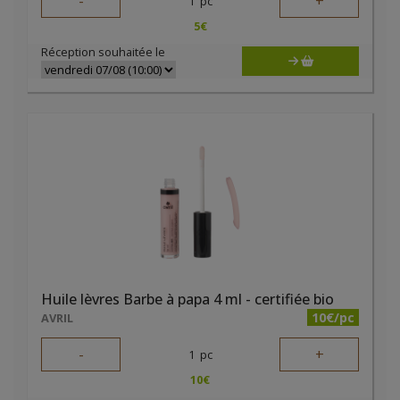
-
+
1
pc
5
€
Réception souhaitée le
Huile lèvres Barbe à papa 4 ml - certifiée bio
10€/pc
AVRIL
-
+
1
pc
10
€