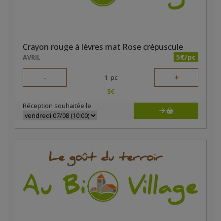
Crayon rouge à lèvres mat Rose crépuscule
5€/pc
AVRIL
-
+
1
pc
5
€
Réception souhaitée le