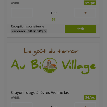
5€/pc
AVRIL
-
+
1
pc
5
€
Réception souhaitée le
Crayon rouge à lèvres Violine bio
5€/pc
AVRIL