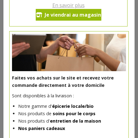
En savoir plus
Crayon contour lèvres Nude bio
Je viendrai au magasin
4€/pc
-
+
1
pc
4
€
Réception souhaitée le
Faites vos achats sur le site et recevez votre
commande directement à votre domicile
DANS LA MÊME CATÉGORIE ...
Sont disponibles à la livraison :
Notre gamme d'
épicerie locale/bio
Nos produits de
soins pour le corps
Nos produits d'
entretien de la maison
Nos paniers cadeaux