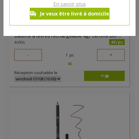
En savoir plus
Je veux être livré à domicile
Baume à lèvres rechargeable 4gr certifié bio Avril
4€/pc
AVRIL
-
+
1
pc
4
€
Réception souhaitée le