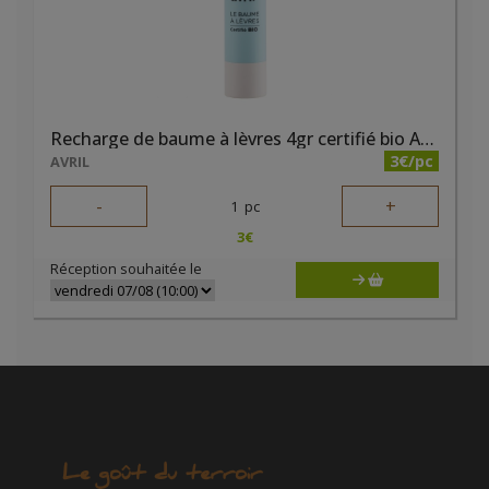
Recharge de baume à lèvres 4gr certifié bio Avril
3€/pc
AVRIL
-
+
1
pc
3
€
Réception souhaitée le