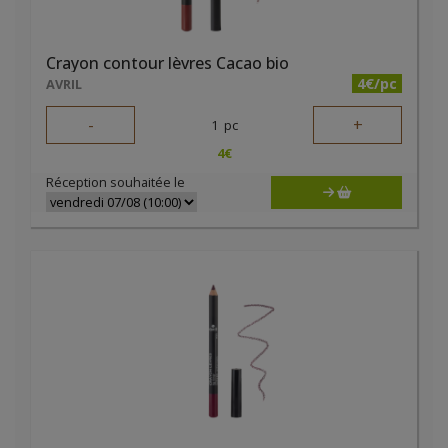
Crayon contour lèvres Cacao bio
4€/pc
AVRIL
-
+
1
pc
4
€
Réception souhaitée le