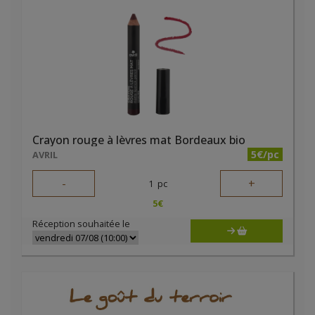
Crayon rouge à lèvres mat Bordeaux bio
5€/pc
AVRIL
-
+
1
pc
5
€
Réception souhaitée le