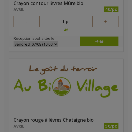
Crayon contour lèvres Mûre bio
4€/pc
AVRIL
-
+
1
pc
4
€
Réception souhaitée le
Crayon rouge à lèvres Chataigne bio
5€/pc
AVRIL