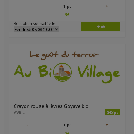
-
+
1
pc
5
€
Réception souhaitée le
Crayon rouge à lèvres Goyave bio
5€/pc
AVRIL
-
+
1
pc
5
€