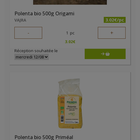
Polenta bio 500g Origami
3.02€/pc
VAJRA
-
+
1
pc
3.02
€
Réception souhaitée le
Polenta bio 500g Priméal