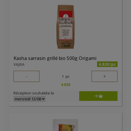
Kasha sarrasin grillé bio 500g Origami
4.82€/pc
VAJRA
-
+
1
pc
4.82
€
Réception souhaitée le