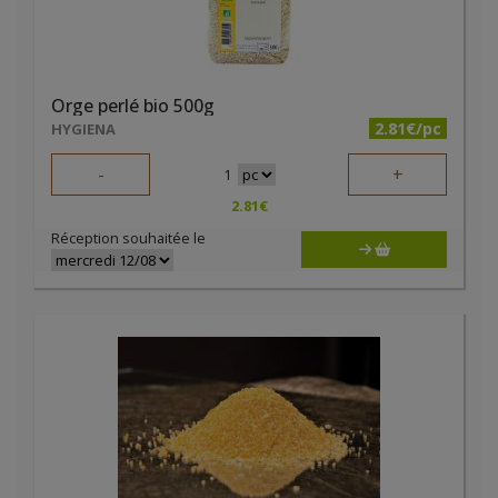
Orge perlé bio 500g
2.81€/pc
HYGIENA
-
+
1
2.81
€
Réception souhaitée le