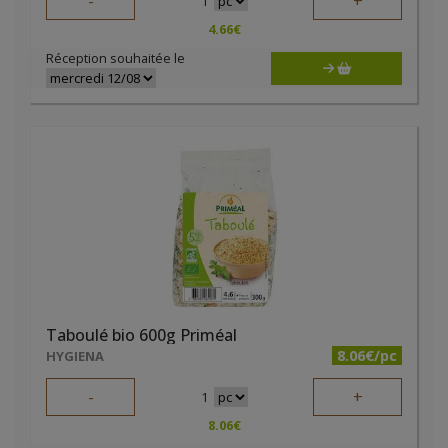
-
+
1
4.66
€
Réception souhaitée le
Taboulé bio 600g Priméal
8.06€/pc
HYGIENA
-
+
1
8.06
€