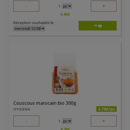
-
+
1
6.96
€
Réception souhaitée le
Couscous marocain bio 300g
4.78€/pc
HYGIENA
-
+
1
4.78
€