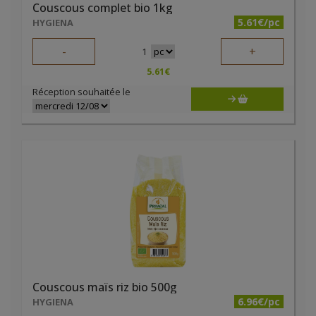
Couscous complet bio 1kg
5.61€/pc
HYGIENA
-
+
1
5.61
€
Réception souhaitée le
Couscous maïs riz bio 500g
6.96€/pc
HYGIENA