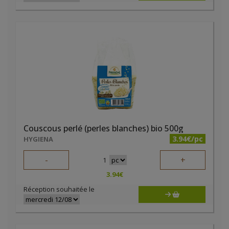
Couscous perlé (perles blanches) bio 500g
3.94€/pc
HYGIENA
-
+
1
3.94
€
Réception souhaitée le