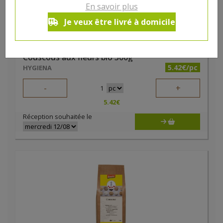
En savoir plus
Je veux être livré à domicile
Couscous aux fleurs bio 300g
5.42€/pc
HYGIENA
-
+
1
5.42
€
Réception souhaitée le