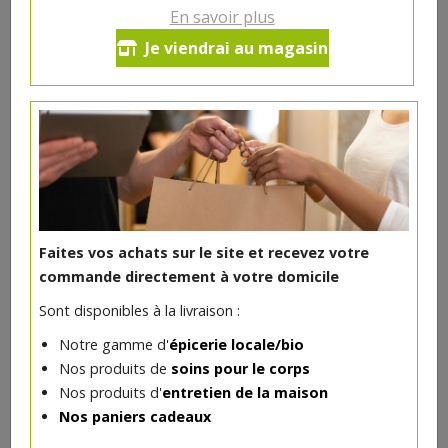
En savoir plus
Petit épeautre bio 500g
Je viendrai au magasin
3.86€/pc
-
+
1
3.86
€
Réception souhaitée le
Faites vos achats sur le site et recevez votre
commande directement à votre domicile
DANS LA MÊME CATÉGORIE ...
Sont disponibles à la livraison :
Notre gamme d'
épicerie locale/bio
Nos produits de
soins pour le corps
Nos produits d'
entretien de la maison
Nos paniers cadeaux