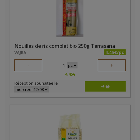
Nouilles de riz complet bio 250g Terrasana
4.45€/pc
VAJRA
-
+
1
4.45
€
Réception souhaitée le