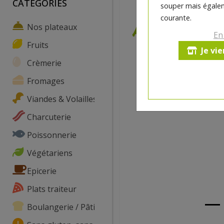
CATEGORIES
souper mais égalem
courante.
Nos plateaux
En
Fruits
Je vi
Crèmerie
Fromages
Viandes & Volailles
Charcuterie
Poissonnerie
Végétariens
Epicerie
Plats traiteur
Boulangerie / Pâtisserie