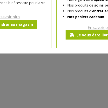
ent le nécessaire pour la vie
Nos produits de
soins p
-
1
pc
+
Nos produits d'
entretie
Réception souhaitée le
 savoir plus
Nos paniers cadeaux
endrai au magasin
En savoir p
Je veux être liv