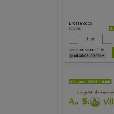
Brosse coco
3.
ECODIS
-
1
pc
+
Réception souhaitée le
dès jeudi 06/08 (10:00)