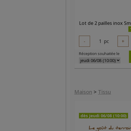
-
1
pc
+
Réception souhaitée le
Maison
>
Tissu
dès jeudi 06/08 (10:00)