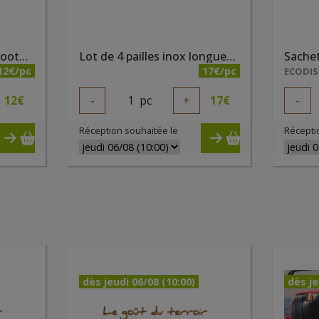
Lot de 2 pailles inox Smoothies + goupillon
Lot de 4 pailles inox longues + goupillon
Sachet
12€/pc
17€/pc
ECODIS
12
€
-
1
pc
+
17
€
-
Réception souhaitée le
Récepti
dès jeudi 06/08 (10:00)
dès je