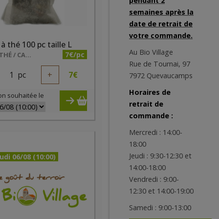
pendant 2
semaines après la
date de retrait de
votre commande.
 à thé 100 pc taille L
Au Bio Village
7€/pc
LUNE E THÉ / CALON LUCIE
Rue de Tournai, 97
1
pc
+
7
€
7972 Quevaucamps
Horaires de
on souhaitée le
retrait de
commande :
Mercredi : 14:00-
18:00
Jeudi : 9:30-12:30 et
udi 06/08 (10:00)
14:00-18:00
Vendredi : 9:00-
12:30 et 14:00-19:00
Samedi : 9:00-13:00