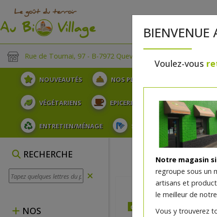
BIENVENUE 
Rue de Tournai, 97 - B-7972 Quevaucamps
Voulez-vous
re
NOUVEAUTÉS
NOS PLATEAUX
FRUITS
VÉGÉTARIENS
EPICERIE
PLATS TRAITEUR
ENTRETIEN/MÉNAGE
SOINS ET HYGIÈNE DU COR
RECHERCHE
Notre magasin s
regroupe sous un 
artisans et produc
le meilleur de notre
dès jeudi 06/08 (10:00)
NOS
Vous y trouverez t