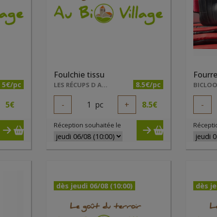
Foulchie tissu
Fourre
5€/pc
8.5€/pc
LES RÉCUPS D ADEL
5
€
-
1
pc
+
8.5
€
-
Réception souhaitée le
Récepti
dès jeudi 06/08 (10:00)
dès je