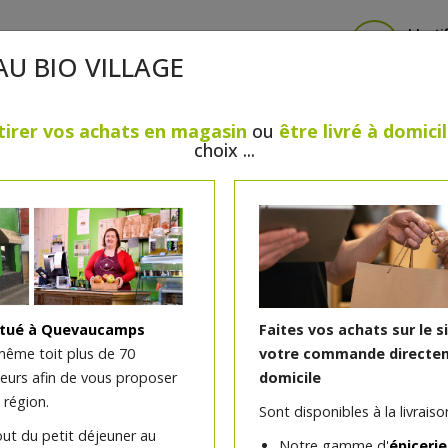
Identi
AU BIO VILLAGE
tirer vos achats en magasin
ou
être livré à domici
choix ...
CRÈMERIE
FROMAGES
VIANDES & VOLAILLES
BOULANGERIE / PÂTISSERIE
SANS GLUTEN, SANS LAC
PS
BEAUTÉ
HUILES ESSENTIELLES
MAISON
itué à Quevaucamps
Faites vos achats sur le s
même toit plus de 70
votre commande directem
teurs afin de vous proposer
domicile
Lot de 4 pailles inox cou
 région.
Sont disponibles à la livraison
out du petit déjeuner au
Notre gamme d'
épicerie