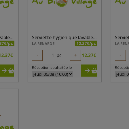
Serviette hygiénique lavable taille 3 gris
Serviette hygiénique lavable taille 3 noisette
37€/pc
12.37€/pc
LA RENARDE
LA REN
12.37
€
-
1
pc
+
12.37
€
-
Réception souhaitée le
Récepti