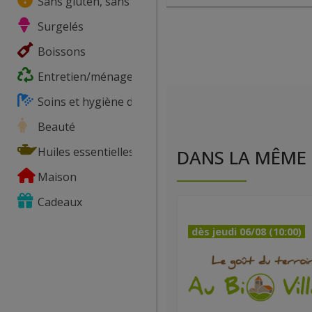
Sans gluten, sans lactose, ...
Surgelés
Boissons
Entretien/ménage
Soins et hygiène du corps
Beauté
Huiles essentielles
DANS LA MÊME 
Maison
Cadeaux
dès jeudi 06/08 (10:00)