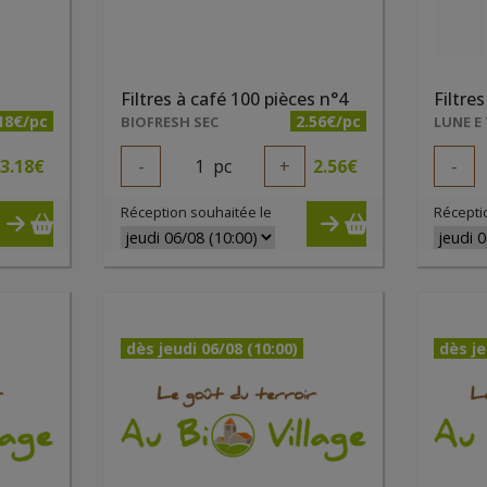
Filtres à café 100 pièces n°4
Filtres
18€/pc
2.56€/pc
BIOFRESH SEC
3.18
€
-
1
pc
+
2.56
€
-
Réception souhaitée le
Récepti
dès jeudi 06/08 (10:00)
dès je