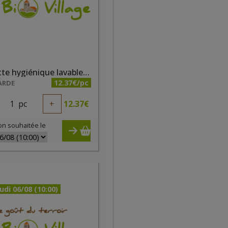
Serviette hygiénique lavable taille 3 fushia
12.37€/pc
ARDE
1
pc
+
12.37
€
on souhaitée le
udi 06/08 (10:00)