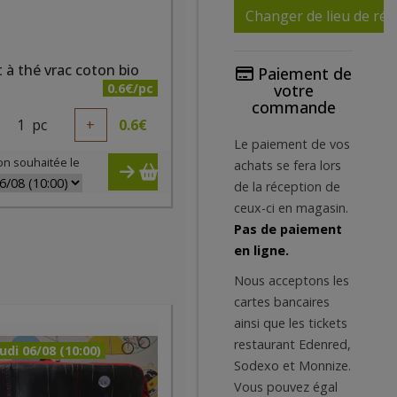
Changer de lieu de réc
 à thé vrac coton bio
Paiement de
0.6€/pc
votre
commande
1
pc
+
0.6
€
Le paiement de vos
on souhaitée le
achats se fera lors
de la réception de
ceux-ci en magasin.
Pas de paiement
en ligne.
Nous acceptons les
cartes bancaires
ainsi que les tickets
restaurant Edenred,
udi 06/08 (10:00)
Sodexo et Monnize.
Vous pouvez égal