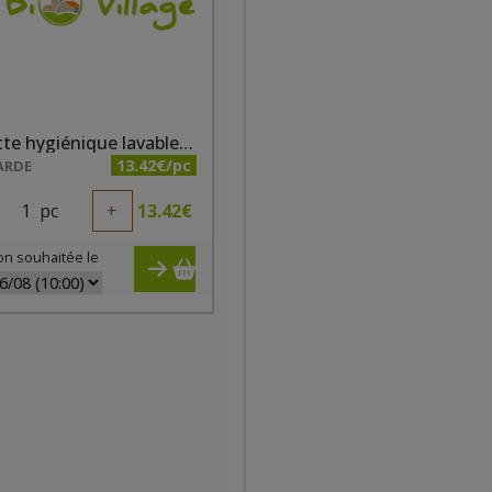
Serviette hygiénique lavable taille 4 fushia
13.42€/pc
ARDE
1
pc
+
13.42
€
on souhaitée le