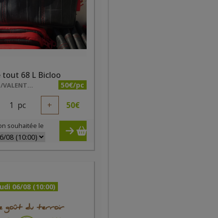
 tout 68 L Bicloo
50€/pc
BICLOO/VALENTIN DE RODDER
1
pc
+
50
€
on souhaitée le
udi 06/08 (10:00)