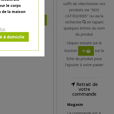
suffit de sélectionner vos
our le corps
17
€
produits via "NOS
n de la maison
CATEGORIES" ou via la
recherche
en tapant
quelques lettres du nom
lus
du produit
ré à domicile
Cliquez ensuite sur le
bouton
sur la
fiche du produit pour
l'ajouter à votre panier
Retrait de
votre
commande
Magasin
La commande est à