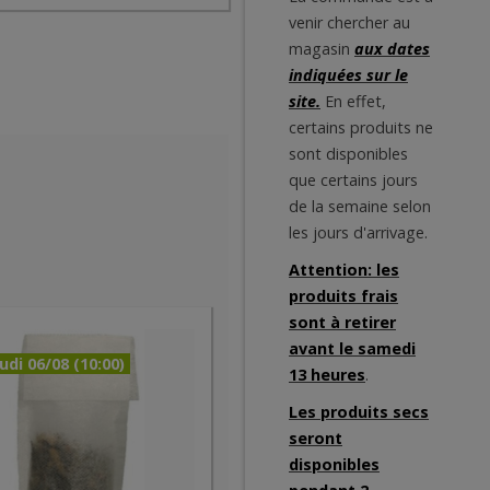
venir chercher au
magasin
aux dates
indiquées sur le
site.
En effet,
certains produits ne
sont disponibles
que certains jours
de la semaine selon
les jours d'arrivage.
Attention: les
produits frais
sont à retirer
avant le samedi
udi 06/08 (10:00)
13 heures
.
Les produits secs
seront
disponibles