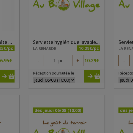
Pinces à chaussettes boîte de 12 pièces
Serviette hygiénique lavable taille 2 gris
95€/pc
10.29€/pc
LA RENARDE
LA REN
6.95
€
-
1
pc
+
10.29
€
-
Réception souhaitée le
Récepti
dès jeudi 06/08 (10:00)
dès je