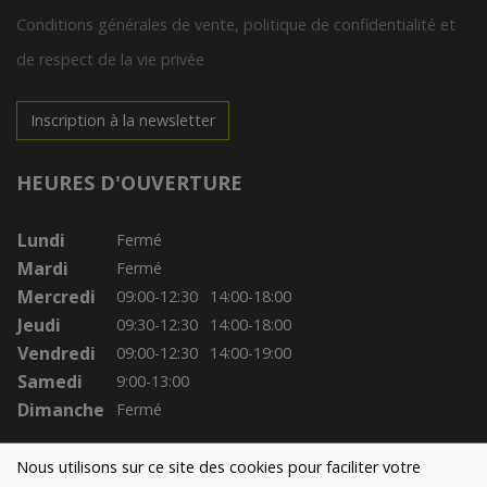
Conditions générales de vente, politique de confidentialité et
de respect de la vie privée
Inscription à la newsletter
HEURES D'OUVERTURE
Lundi
Fermé
Mardi
Fermé
Mercredi
09:00-12:30
14:00-18:00
Jeudi
09:30-12:30
14:00-18:00
Vendredi
09:00-12:30
14:00-19:00
Samedi
9:00-13:00
Dimanche
Fermé
Nous utilisons sur ce site des cookies pour faciliter votre