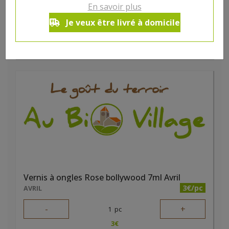
-
+
En savoir plus
1
pc
4
€
Je veux être livré à domicile
Réception souhaitée le
Vernis à ongles Rose bollywood 7ml Avril
3€/pc
AVRIL
-
+
1
pc
3
€