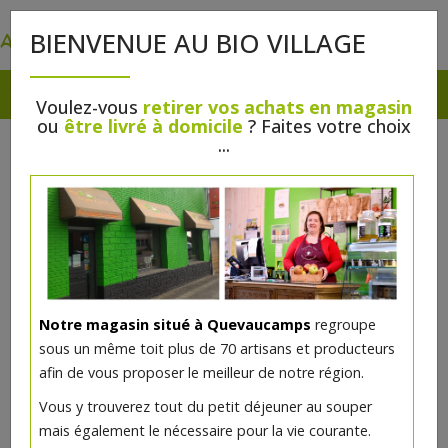
0
BIENVENUE AU BIO VILLAGE
Voulez-vous
retirer vos achats en magasin
ou
être livré à domicile
? Faites votre choix
...
Notre magasin situé à Quevaucamps
regroupe
Vernis à ongles Jaune Jonquille
sous un même toit plus de 70 artisans et producteurs
7ml Avril
afin de vous proposer le meilleur de notre région.
Vous y trouverez tout du petit déjeuner au souper
3€/pc
mais également le nécessaire pour la vie courante.