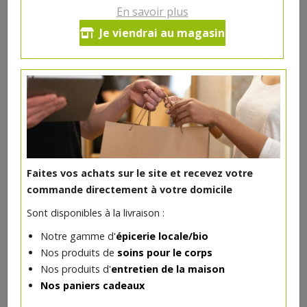
Ce produit est indisponible pour le moment.
En savoir plus
Je viendrai au magasin
DANS LA MÊME CATÉGORIE ...
Faites vos achats sur le site et recevez votre
commande directement à votre domicile
Sont disponibles à la livraison :
Notre gamme d'
épicerie locale/bio
Nos produits de
soins pour le corps
Nos produits d'
entretien de la maison
Vernis à ongles Pamplemousse rose 7ml Avril
Nos paniers cadeaux
4€/pc
AVRIL