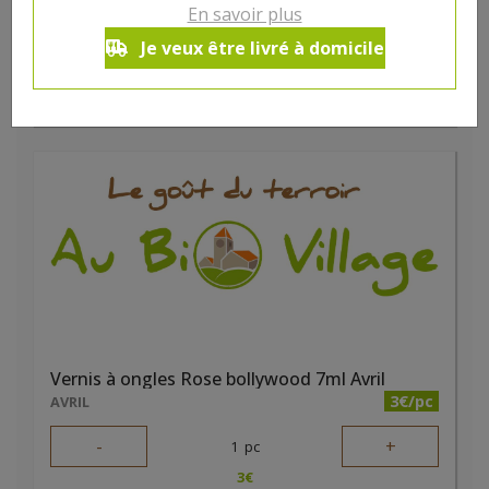
-
+
En savoir plus
1
pc
4
€
Je veux être livré à domicile
Réception souhaitée le
Vernis à ongles Rose bollywood 7ml Avril
3€/pc
AVRIL
-
+
1
pc
3
€