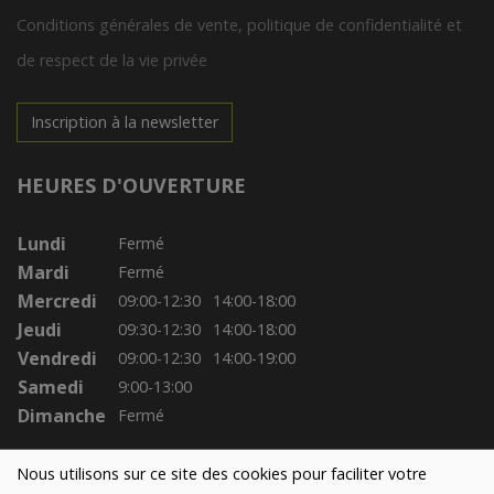
Conditions générales de vente, politique de confidentialité et
de respect de la vie privée
Inscription à la newsletter
HEURES D'OUVERTURE
Lundi
Fermé
Mardi
Fermé
Mercredi
09:00-12:30
14:00-18:00
Jeudi
09:30-12:30
14:00-18:00
Vendredi
09:00-12:30
14:00-19:00
Samedi
9:00-13:00
Dimanche
Fermé
Nous utilisons sur ce site des cookies pour faciliter votre