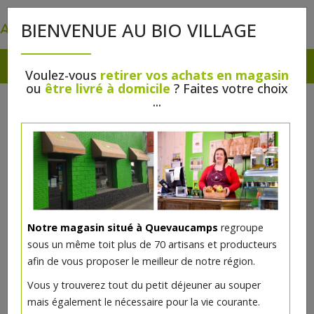
0
BIENVENUE AU BIO VILLAGE
Voulez-vous
retirer vos achats en magasin
ou
être livré à domicile
? Faites votre choix
...
Notre magasin situé à Quevaucamps
regroupe
Vernis à ongles Pourpre 7ml
sous un même toit plus de 70 artisans et producteurs
Avril
afin de vous proposer le meilleur de notre région.
Vous y trouverez tout du petit déjeuner au souper
3€/pc
mais également le nécessaire pour la vie courante.