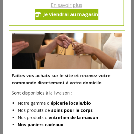
Ce produit est indisponible pour le moment.
En savoir plus
Je viendrai au magasin
DANS LA MÊME CATÉGORIE ...
Faites vos achats sur le site et recevez votre
commande directement à votre domicile
Sont disponibles à la livraison :
Notre gamme d'
épicerie locale/bio
Nos produits de
soins pour le corps
Nos produits d'
entretien de la maison
Vernis à ongles Pamplemousse rose 7ml Avril
Nos paniers cadeaux
4€/pc
AVRIL