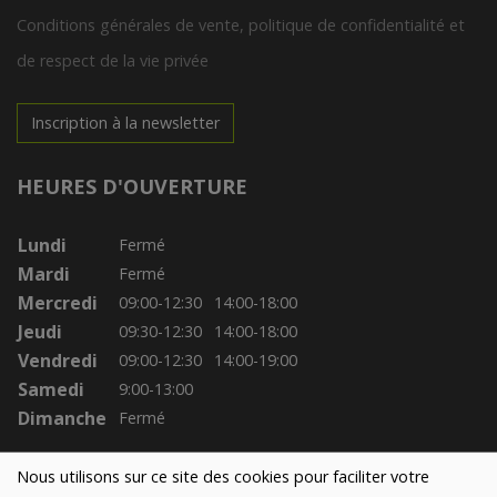
Conditions générales de vente, politique de confidentialité et
de respect de la vie privée
Inscription à la newsletter
HEURES D'OUVERTURE
Lundi
Fermé
Mardi
Fermé
Mercredi
09:00-12:30
14:00-18:00
Jeudi
09:30-12:30
14:00-18:00
Vendredi
09:00-12:30
14:00-19:00
Samedi
9:00-13:00
Dimanche
Fermé
Nous utilisons sur ce site des cookies pour faciliter votre