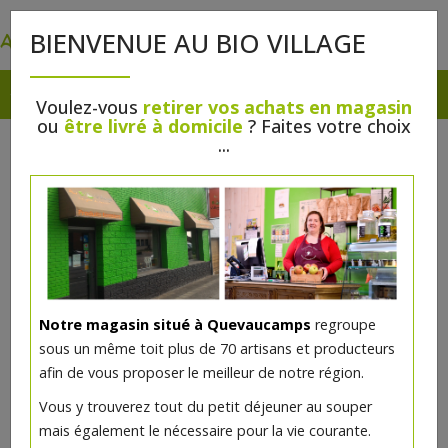
0
BIENVENUE AU BIO VILLAGE
Voulez-vous
retirer vos achats en magasin
ou
être livré à domicile
? Faites votre choix
...
Notre magasin situé à Quevaucamps
regroupe
Vernis à ongles Rouge opéra 7ml
sous un même toit plus de 70 artisans et producteurs
Avril
afin de vous proposer le meilleur de notre région.
Vous y trouverez tout du petit déjeuner au souper
4€/pc
mais également le nécessaire pour la vie courante.