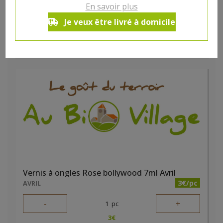
-
+
En savoir plus
1
pc
4
€
Je veux être livré à domicile
Réception souhaitée le
Vernis à ongles Rose bollywood 7ml Avril
3€/pc
AVRIL
-
+
1
pc
3
€