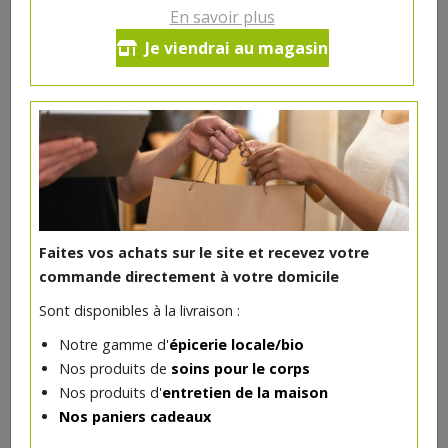
Ce produit est indisponible pour le moment.
En savoir plus
Je viendrai au magasin
DANS LA MÊME CATÉGORIE ...
Faites vos achats sur le site et recevez votre
commande directement à votre domicile
Sont disponibles à la livraison :
Notre gamme d'
épicerie locale/bio
Nos produits de
soins pour le corps
Nos produits d'
entretien de la maison
Vernis à ongles Pamplemousse rose 7ml Avril
Nos paniers cadeaux
4€/pc
AVRIL